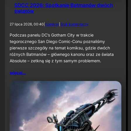
SDCC 2026: Spotkanie Batmanów dwóch
światów
d
27 lipca 2026, 00:40
|
Komiksy
|
Brak komentarzy
o
S
Podczas panelu DC’s Gotham City w trakcie
D
tegorocznego San Diego Comic-Conu poznaliśmy
C
pierwsze szczegóły na temat komiksu, gdzie dwóch
C
różnych Batmanów – głównego kanonu oraz ze świata
2
Absolute – zetkną się z tym samym problemem.
0
2
6
więcej…
:
S
p
o
t
k
a
n
i
e
B