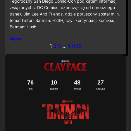
S
Tegoroczny San Diego Comic-Con pod kątem informacji
D
związanych z DC Comics rozpoczął się od corocznego
C
panelu Jim Lee And Friends, gdzie poruszony został m.in.
C
temat historii Batman: H2SH, czyli kontynuacji komiksu
2
Batman: Hush.
0
2
6
więcej…
:
1
2
3
…
1 036
M
i
ę
d
z
y
n
7
6
1
0
4
8
2
4
a
5
dni
godzin
minut
sekund
r
o
d
o
w
a
p
r