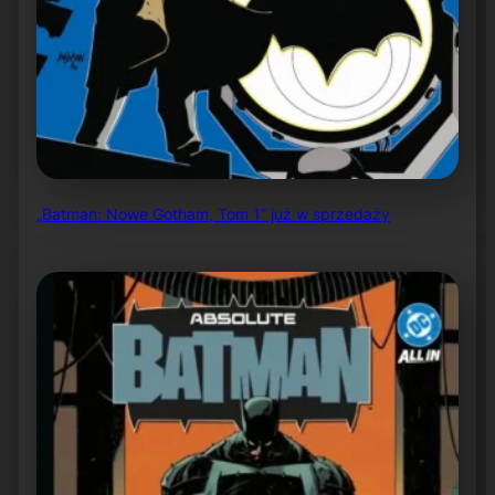
„Batman: Nowe Gotham, Tom 1” już w sprzedaży