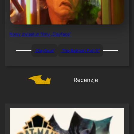
Nowy zwiastun filmu „Clayface”
„Clayface”
„The Batman Part II”
Recenzje