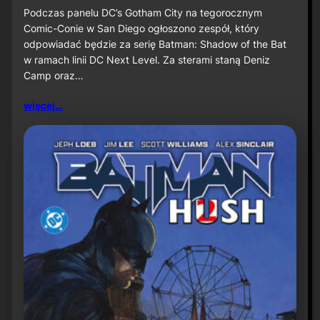
u
S
Podczas panelu DC’s Gotham City na tegorocznym
ż
D
Comic-Conie w San Diego ogłoszono zespół, który
n
C
odpowiadać będzie za serię Batman: Shadow of the Bat
a
C
w ramach linii DC Next Level. Za sterami staną Deniz
P
2
r
Camp oraz…
0
i
2
m
6
więcej…
e
:
V
D
i
e
d
n
e
i
o
z
C
a
m
p
o
r
a
z
J
a
v