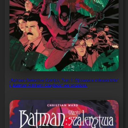
„Batman Detective Comics, Tom 1: Ojcowskie miłosierdzie”
i „Batman Arkham: Clayface” we wrześniu