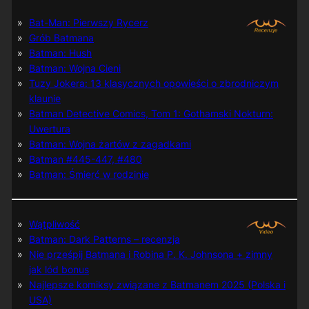
Bat-Man: Pierwszy Rycerz
Grób Batmana
Batman: Hush
Batman: Wojna Cieni
Tuzy Jokera: 13 klasycznych opowieści o zbrodniczym
klaunie
Batman Detective Comics, Tom 1: Gothamski Nokturn:
Uwertura
Batman: Wojna żartów z zagadkami
Batman #445-447, #480
Batman: Śmierć w rodzinie
Wątpliwość
Batman: Dark Patterns – recenzja
Nie prześpij Batmana i Robina P. K. Johnsona + zimny
jak lód bonus
Najlepsze komiksy związane z Batmanem 2025 (Polska i
USA)