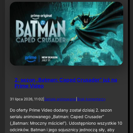
t
y
N
i
e
t
o
p
e
r
z
a
–
O
d
2. sezon „Batman: Caped Crusader” już na
c
Prime Video
i
n
e
d
31 lipca 2026, 11:02
|
Seriale animowane
|
Brak komentarzy
k
o
6
2
Do oferty Prime Video dodany został dzisiaj 2. sezon
0
.
serialu animowanego „Batman: Caped Crusader”
s
(„Batman: Mroczny mściciel”). Udostępniono wszystkie 10
e
odcinków. Batman i jego sojusznicy jednoczą siły, aby
z