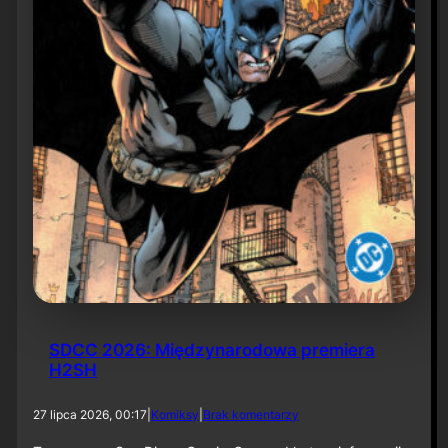
6
SDCC 2026: Międzynarodowa premiera
H2SH
d
27 lipca 2026, 00:17
|
Komiksy
|
Brak komentarzy
o