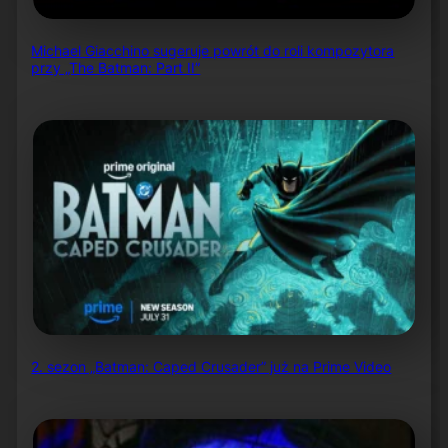
Michael Giacchino sugeruje powrót do roli kompozytora
przy „The Batman: Part II”
2. sezon „Batman: Caped Crusader” już na Prime Video