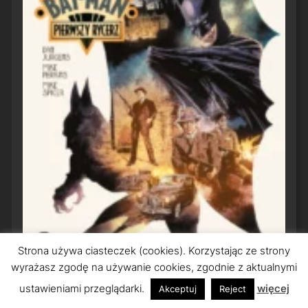
Strona używa ciasteczek (cookies). Korzystając ze strony
wyrażasz zgodę na używanie cookies, zgodnie z aktualnymi
ustawieniami przeglądarki.
więcej
Akceptuj
Reject
Bat-Man: Pierwszy Rycerz