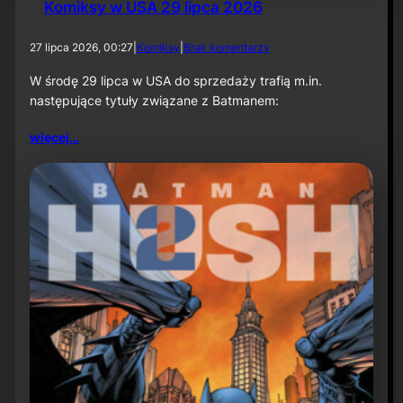
Komiksy w USA 29 lipca 2026
d
27 lipca 2026, 00:27
|
Komiksy
|
Brak komentarzy
o
K
W środę 29 lipca w USA do sprzedaży trafią m.in.
o
następujące tytuły związane z Batmanem:
m
i
więcej…
k
s
y
w
U
S
A
2
9
l
i
p
c
a
2
0
2