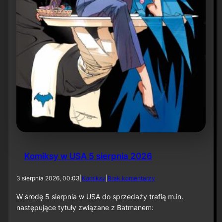
r
ó
t
d
o
r
o
l
i
k
o
m
p
o
z
y
t
Komiksy w USA 5 sierpnia 2026
o
r
a
d
3 sierpnia 2026, 00:03
|
Komiksy
|
Brak komentarzy
p
o
r
K
W środę 5 sierpnia w USA do sprzedaży trafią m.in.
z
o
następujące tytuły związane z Batmanem:
y
m
„