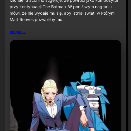
Michael Giacchino sugeruje, że powróci jako kompozytor
c
przy kontynuacji The Batman. W poniższym nagraniu
h
mówi, że nie wydaje mu się, aby istniał świat, w którym
a
Matt Reeves pozwoliłby mu…
e
l
G
więcej…
i
a
c
c
h
i
n
o
s
u
g
e
r
u
j
e
p
o
w