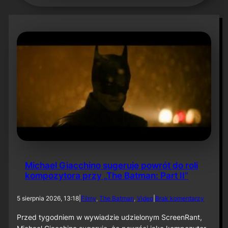
Michael Giacchino sugeruje powrót do roli
kompozytora przy „The Batman: Part II”
d
5 sierpnia 2026, 13:18
|
Filmy
, 
The Batman
, 
Video
|
Brak komentarzy
o
M
Przed tygodniem w wywiadzie udzielonym ScreenRant,
i