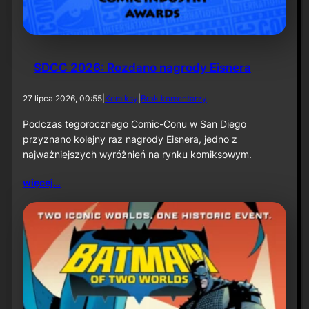
k
ą
–
i
n
f
SDCC 2026: Rozdano nagrody Eisnera
o
r
d
27 lipca 2026, 00:55
|
Komiksy
|
Brak komentarzy
m
o
a
S
Podczas tegorocznego Comic-Conu w San Diego
c
D
przyznano kolejny raz nagrody Eisnera, jedno z
j
C
a
najważniejszych wyróżnień na rynku komiksowym.
C
p
2
r
więcej…
0
a
2
s
6
o
:
w
R
a
o
z
d
a
n
o