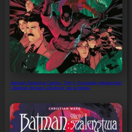
„Batman Detective Comics, Tom 1: Ojcowskie miłosierdzie”
i „Batman Arkham: Clayface” we wrześniu