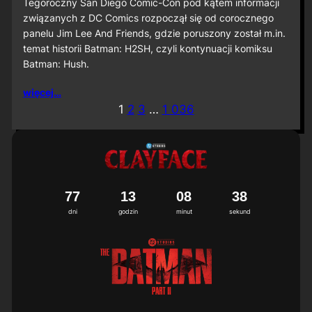
S
Tegoroczny San Diego Comic-Con pod kątem informacji
D
związanych z DC Comics rozpoczął się od corocznego
C
panelu Jim Lee And Friends, gdzie poruszony został m.in.
C
temat historii Batman: H2SH, czyli kontynuacji komiksu
2
Batman: Hush.
0
2
6
więcej…
:
1
2
3
…
1 036
M
i
ę
d
z
y
n
7
7
1
3
0
8
3
5
6
a
dni
godzin
minut
sekund
r
o
d
o
w
a
p
r