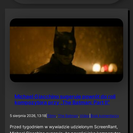
Michael Giacchino sugeruje powrót do roli
kompozytora przy „The Batman: Part II”
d
5 sierpnia 2026, 13:18
|
Filmy
, 
The Batman
, 
Video
|
Brak komentarzy
o
M
Przed tygodniem w wywiadzie udzielonym ScreenRant,
i