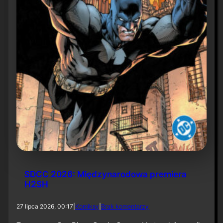
6
SDCC 2026: Międzynarodowa premiera
H2SH
d
27 lipca 2026, 00:17
|
Komiksy
|
Brak komentarzy
o