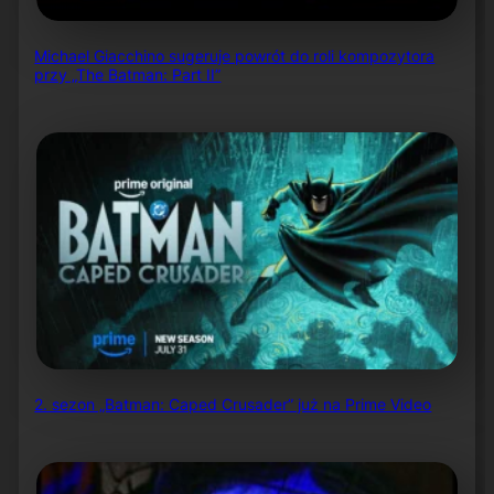
Michael Giacchino sugeruje powrót do roli kompozytora
przy „The Batman: Part II”
2. sezon „Batman: Caped Crusader” już na Prime Video