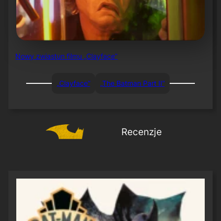
Nowy zwiastun filmu „Clayface”
„Clayface”
„The Batman Part II”
Recenzje