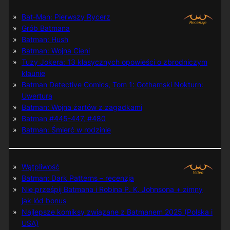
Bat-Man: Pierwszy Rycerz
Grób Batmana
Batman: Hush
Batman: Wojna Cieni
Tuzy Jokera: 13 klasycznych opowieści o zbrodniczym
klaunie
Batman Detective Comics, Tom 1: Gothamski Nokturn:
Uwertura
Batman: Wojna żartów z zagadkami
Batman #445-447, #480
Batman: Śmierć w rodzinie
Wątpliwość
Batman: Dark Patterns – recenzja
Nie prześpij Batmana i Robina P. K. Johnsona + zimny
jak lód bonus
Najlepsze komiksy związane z Batmanem 2025 (Polska i
USA)