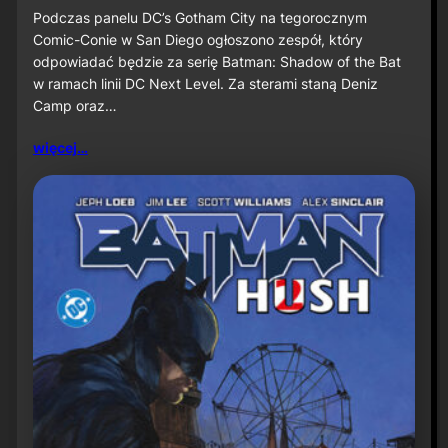
u
S
Podczas panelu DC’s Gotham City na tegorocznym
ż
D
Comic-Conie w San Diego ogłoszono zespół, który
n
C
odpowiadać będzie za serię Batman: Shadow of the Bat
a
C
w ramach linii DC Next Level. Za sterami staną Deniz
P
2
r
Camp oraz…
0
i
2
m
6
więcej…
e
:
V
D
i
e
d
n
e
i
o
z
C
a
m
p
o
r
a
z
J
a
v