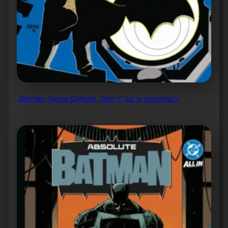
„Batman: Nowe Gotham, Tom 1” już w sprzedaży