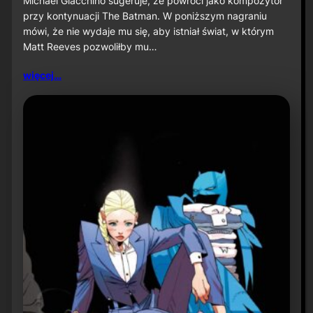
Michael Giacchino sugeruje, że powróci jako kompozytor
c
przy kontynuacji The Batman. W poniższym nagraniu
h
mówi, że nie wydaje mu się, aby istniał świat, w którym
a
Matt Reeves pozwoliłby mu…
e
l
G
więcej…
i
a
c
c
h
i
n
o
s
u
g
e
r
u
j
e
p
o
w