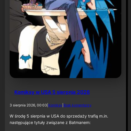
r
ó
t
d
o
r
o
l
i
k
o
m
p
o
z
y
t
Komiksy w USA 5 sierpnia 2026
o
r
a
d
3 sierpnia 2026, 00:03
|
Komiksy
|
Brak komentarzy
p
o
r
K
W środę 5 sierpnia w USA do sprzedaży trafią m.in.
z
o
następujące tytuły związane z Batmanem:
y
m
„