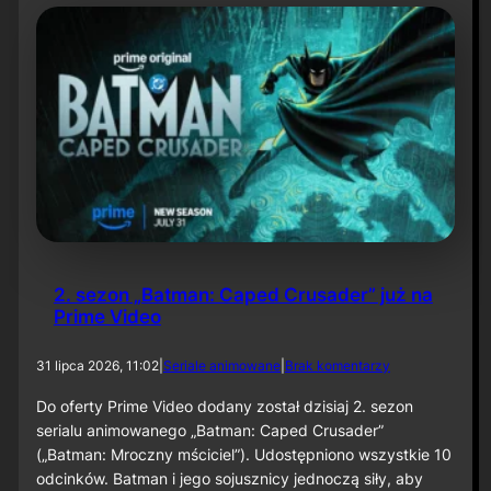
t
y
N
i
e
t
o
p
e
r
z
a
–
O
d
2. sezon „Batman: Caped Crusader” już na
c
Prime Video
i
n
e
d
31 lipca 2026, 11:02
|
Seriale animowane
|
Brak komentarzy
k
o
6
2
Do oferty Prime Video dodany został dzisiaj 2. sezon
0
.
serialu animowanego „Batman: Caped Crusader”
s
(„Batman: Mroczny mściciel”). Udostępniono wszystkie 10
e
odcinków. Batman i jego sojusznicy jednoczą siły, aby
z