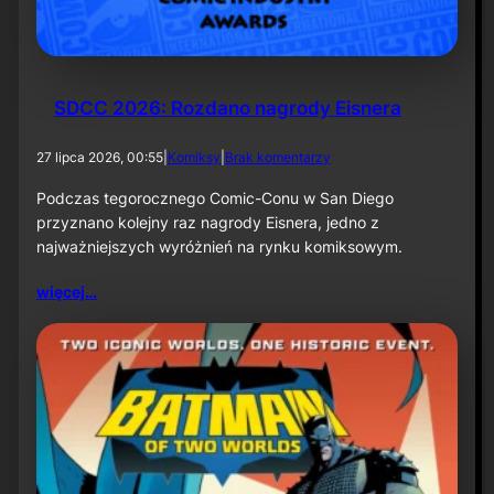
k
ą
–
i
n
f
SDCC 2026: Rozdano nagrody Eisnera
o
r
d
27 lipca 2026, 00:55
|
Komiksy
|
Brak komentarzy
m
o
a
S
Podczas tegorocznego Comic-Conu w San Diego
c
D
przyznano kolejny raz nagrody Eisnera, jedno z
j
C
a
najważniejszych wyróżnień na rynku komiksowym.
C
p
2
r
więcej…
0
a
2
s
6
o
:
w
R
a
o
z
d
a
n
o