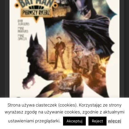
Strona używa ciasteczek (cookies). Korzystając ze strony
wyrażasz zgodę na używanie cookies, zgodnie z aktualnymi
ustawieniami przeglądarki.
więcej
Akceptuj
Reject
Bat-Man: Pierwszy Rycerz