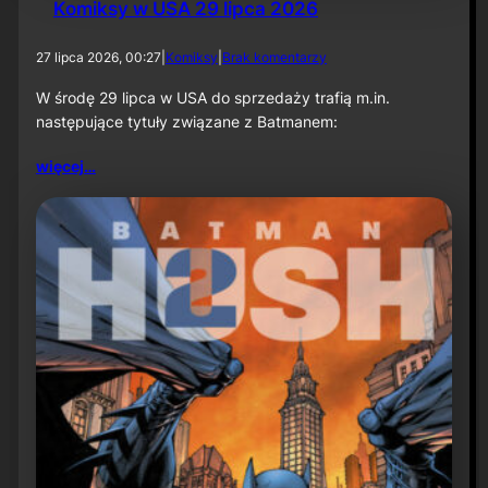
Komiksy w USA 29 lipca 2026
d
27 lipca 2026, 00:27
|
Komiksy
|
Brak komentarzy
o
K
W środę 29 lipca w USA do sprzedaży trafią m.in.
o
następujące tytuły związane z Batmanem:
m
i
więcej…
k
s
y
w
U
S
A
2
9
l
i
p
c
a
2
0
2