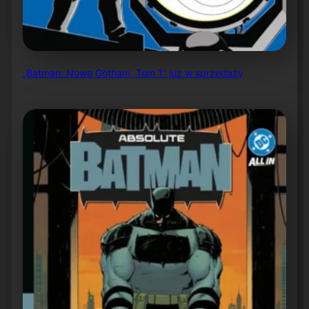
„Batman: Nowe Gotham, Tom 1” już w sprzedaży