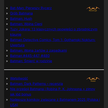
Bat-Man: Pierwszy Rycerz
Grób Batmana
Batman: Hush
Batman: Wojna Cieni
Tuzy Jokera: 13 klasycznych opowieści o zbrodniczym
klaunie
Batman Detective Comics, Tom 1: Gothamski Nokturn:
Uwertura
Batman: Wojna żartów z zagadkami
Batman #445-447, #480
Batman: Śmierć w rodzinie
Wątpliwość
Batman: Dark Patterns – recenzja
Nie prześpij Batmana i Robina P. K. Johnsona + zimny
jak lód bonus
Najlepsze komiksy związane z Batmanem 2025 (Polska i
USA)