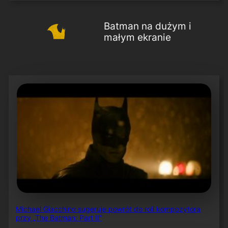
Batman na dużym i
małym ekranie
Michael Giacchino sugeruje powrót do roli kompozytora
przy „The Batman: Part II”