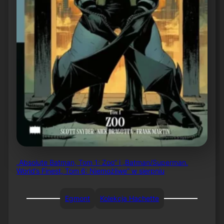
„Absolute Batman, Tom 1: Zoo” i „Batman/Superman.
World’s Finest, Tom 6: Niemożliwe” w sierpniu
Egmont
Kolekcja Hachette