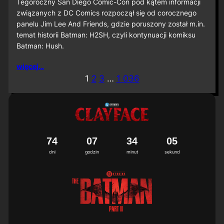
S
Tegoroczny San Diego Comic-Con pod kątem informacji
D
związanych z DC Comics rozpoczął się od corocznego
C
panelu Jim Lee And Friends, gdzie poruszony został m.in.
C
temat historii Batman: H2SH, czyli kontynuacji komiksu
2
Batman: Hush.
0
2
6
więcej…
:
1
2
3
…
1 036
M
i
ę
d
z
y
n
7
4
0
7
3
4
0
2
a
3
dni
godzin
minut
sekund
r
o
d
o
w
a
p
r