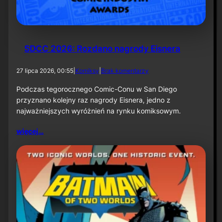
k
ą
–
i
n
f
SDCC 2026: Rozdano nagrody Eisnera
o
r
d
27 lipca 2026, 00:55
|
Komiksy
|
Brak komentarzy
m
o
a
S
Podczas tegorocznego Comic-Conu w San Diego
c
D
przyznano kolejny raz nagrody Eisnera, jedno z
j
C
a
najważniejszych wyróżnień na rynku komiksowym.
C
p
2
r
więcej…
0
a
2
s
6
o
:
w
R
a
o
z
d
a
n
o