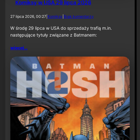
Komiksy w USA 29 lipca 2026
d
27 lipca 2026, 00:27
|
Komiksy
|
Brak komentarzy
o
K
W środę 29 lipca w USA do sprzedaży trafią m.in.
o
następujące tytuły związane z Batmanem:
m
i
więcej…
k
s
y
w
U
S
A
2
9
l
i
p
c
a
2
0
2