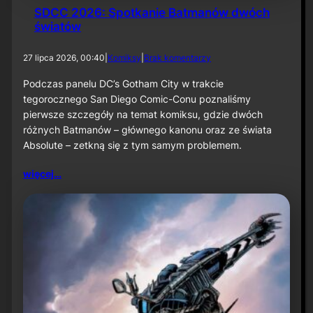
SDCC 2026: Spotkanie Batmanów dwóch
światów
d
27 lipca 2026, 00:40
|
Komiksy
|
Brak komentarzy
o
S
Podczas panelu DC’s Gotham City w trakcie
D
tegorocznego San Diego Comic-Conu poznaliśmy
C
pierwsze szczegóły na temat komiksu, gdzie dwóch
C
różnych Batmanów – głównego kanonu oraz ze świata
2
Absolute – zetkną się z tym samym problemem.
0
2
6
więcej…
:
S
p
o
t
k
a
n
i
e
B