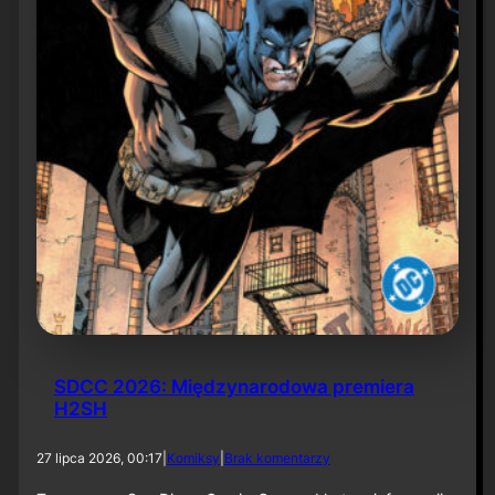
6
SDCC 2026: Międzynarodowa premiera
H2SH
d
27 lipca 2026, 00:17
|
Komiksy
|
Brak komentarzy
o