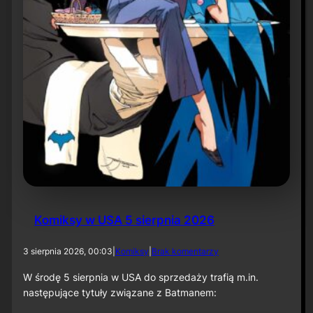
r
ó
t
d
o
r
o
l
i
k
o
m
p
o
z
y
t
Komiksy w USA 5 sierpnia 2026
o
r
a
d
3 sierpnia 2026, 00:03
|
Komiksy
|
Brak komentarzy
p
o
r
K
W środę 5 sierpnia w USA do sprzedaży trafią m.in.
z
o
następujące tytuły związane z Batmanem:
y
m
„