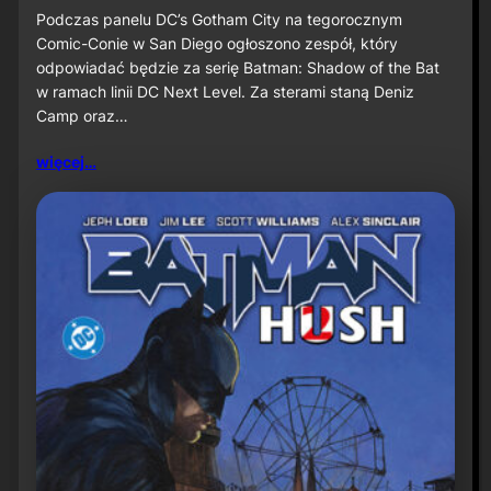
u
S
Podczas panelu DC’s Gotham City na tegorocznym
ż
D
Comic-Conie w San Diego ogłoszono zespół, który
n
C
odpowiadać będzie za serię Batman: Shadow of the Bat
a
C
w ramach linii DC Next Level. Za sterami staną Deniz
P
2
r
Camp oraz…
0
i
2
m
6
więcej…
e
:
V
D
i
e
d
n
e
i
o
z
C
a
m
p
o
r
a
z
J
a
v