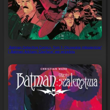
„Batman Detective Comics, Tom 1: Ojcowskie miłosierdzie”
i „Batman Arkham: Clayface” we wrześniu