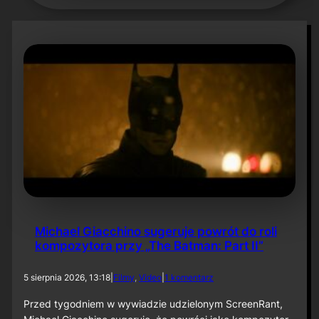
Michael Giacchino sugeruje powrót do roli
kompozytora przy „The Batman: Part II”
d
5 sierpnia 2026, 13:18
|
Filmy
, 
Video
|
1 komentarz
o
M
Przed tygodniem w wywiadzie udzielonym ScreenRant,
i