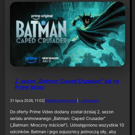
t
y
N
i
e
t
o
p
e
r
z
a
–
O
d
2. sezon „Batman: Caped Crusader” już na
c
Prime Video
i
n
e
d
31 lipca 2026, 11:02
|
Seriale animowane
|
1 komentarz
k
o
6
2
Do oferty Prime Video dodany został dzisiaj 2. sezon
0
.
serialu animowanego „Batman: Caped Crusader”
s
(„Batman: Mroczny mściciel”). Udostępniono wszystkie 10
e
odcinków. Batman i jego sojusznicy jednoczą siły, aby
z