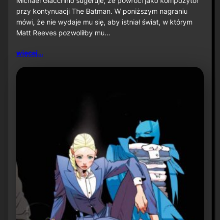
Michael Giacchino sugeruje, że powróci jako kompozytor
c
przy kontynuacji The Batman. W poniższym nagraniu
h
mówi, że nie wydaje mu się, aby istniał świat, w którym
a
Matt Reeves pozwoliłby mu…
e
l
G
więcej…
i
a
c
c
h
i
n
o
s
u
g
e
r
u
j
e
p
o
w