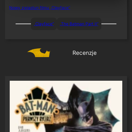
Nowy zwiastun filmu „Clayface”
„Clayface”
„The Batman Part II”
Recenzje