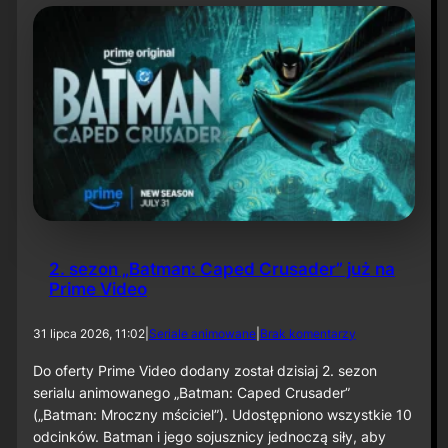
t
y
N
i
e
t
o
p
e
r
z
a
–
O
d
2. sezon „Batman: Caped Crusader” już na
c
Prime Video
i
n
e
d
31 lipca 2026, 11:02
|
Seriale animowane
|
Brak komentarzy
k
o
6
2
Do oferty Prime Video dodany został dzisiaj 2. sezon
0
.
serialu animowanego „Batman: Caped Crusader”
s
(„Batman: Mroczny mściciel”). Udostępniono wszystkie 10
e
odcinków. Batman i jego sojusznicy jednoczą siły, aby
z