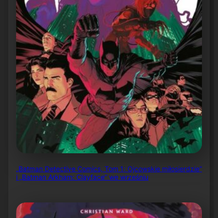
„Batman Detective Comics, Tom 1: Ojcowskie miłosierdzie”
i „Batman Arkham: Clayface” we wrześniu