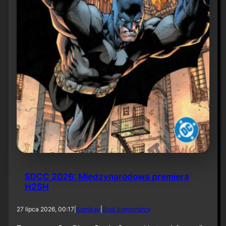
6
SDCC 2026: Międzynarodowa premiera
H2SH
d
27 lipca 2026, 00:17
|
Komiksy
|
Brak komentarzy
o