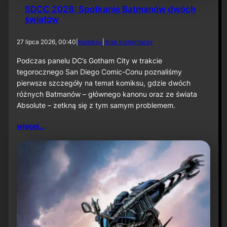
SDCC 2026: Spotkanie Batmanów dwóch
światów
d
27 lipca 2026, 00:40
|
Komiksy
|
Brak komentarzy
o
S
Podczas panelu DC’s Gotham City w trakcie
D
tegorocznego San Diego Comic-Conu poznaliśmy
C
pierwsze szczegóły na temat komiksu, gdzie dwóch
C
różnych Batmanów – głównego kanonu oraz ze świata
2
Absolute – zetkną się z tym samym problemem.
0
2
6
więcej…
:
S
p
o
t
k
a
n
i
e
B