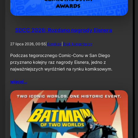
k
ą
–
i
n
f
SDCC 2026: Rozdano nagrody Eisnera
o
r
d
27 lipca 2026, 00:55
|
Komiksy
|
Brak komentarzy
m
o
a
S
Podczas tegorocznego Comic-Conu w San Diego
c
D
przyznano kolejny raz nagrody Eisnera, jedno z
j
C
a
najważniejszych wyróżnień na rynku komiksowym.
C
p
2
r
więcej…
0
a
2
s
6
o
:
w
R
a
o
z
d
a
n
o