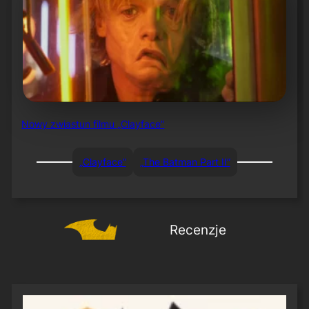
Nowy zwiastun filmu „Clayface”
„Clayface”
„The Batman Part II”
Recenzje