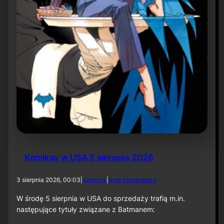
r
ó
t
d
o
r
o
l
i
k
o
m
p
o
z
y
t
Komiksy w USA 5 sierpnia 2026
o
r
a
d
3 sierpnia 2026, 00:03
|
Komiksy
|
Brak komentarzy
p
o
r
K
W środę 5 sierpnia w USA do sprzedaży trafią m.in.
z
o
następujące tytuły związane z Batmanem:
y
m
„