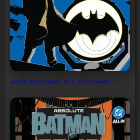
„Batman: Nowe Gotham, Tom 1” już w sprzedaży