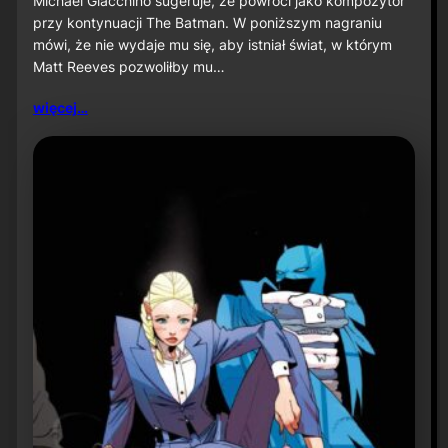
Michael Giacchino sugeruje, że powróci jako kompozytor
c
przy kontynuacji The Batman. W poniższym nagraniu
h
mówi, że nie wydaje mu się, aby istniał świat, w którym
a
Matt Reeves pozwoliłby mu…
e
l
G
więcej…
i
a
c
c
h
i
n
o
s
u
g
e
r
u
j
e
p
o
w