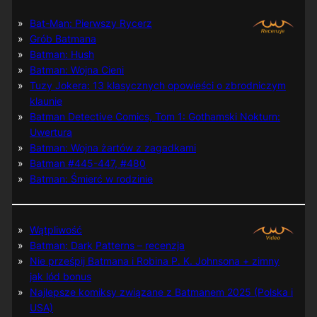
Bat-Man: Pierwszy Rycerz
Grób Batmana
Batman: Hush
Batman: Wojna Cieni
Tuzy Jokera: 13 klasycznych opowieści o zbrodniczym
klaunie
Batman Detective Comics, Tom 1: Gothamski Nokturn:
Uwertura
Batman: Wojna żartów z zagadkami
Batman #445-447, #480
Batman: Śmierć w rodzinie
Wątpliwość
Batman: Dark Patterns – recenzja
Nie prześpij Batmana i Robina P. K. Johnsona + zimny
jak lód bonus
Najlepsze komiksy związane z Batmanem 2025 (Polska i
USA)