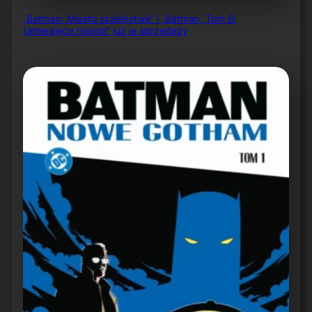
„Batman: Miasto szaleństwa” i „Batman, Tom 6:
Umierające miasto” już w sprzedaży