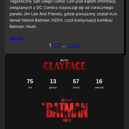
S
Tegoroczny San Diego Comic-Con pod kątem informacji
D
związanych z DC Comics rozpoczął się od corocznego
C
panelu Jim Lee And Friends, gdzie poruszony został m.in.
C
temat historii Batman: H2SH, czyli kontynuacji komiksu
2
Batman: Hush.
0
2
6
więcej…
:
1
2
3
…
1 036
M
i
ę
d
z
y
n
7
5
1
3
5
7
1
3
4
a
dni
godzin
minut
sekund
r
o
d
o
w
a
p
r