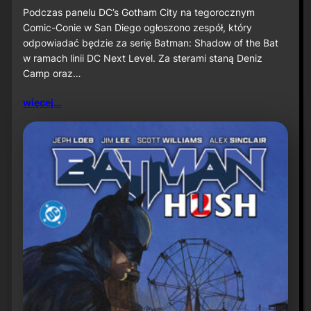
u
S
Podczas panelu DC’s Gotham City na tegorocznym
ż
D
Comic-Conie w San Diego ogłoszono zespół, który
n
C
odpowiadać będzie za serię Batman: Shadow of the Bat
a
C
w ramach linii DC Next Level. Za sterami staną Deniz
P
2
r
Camp oraz…
0
i
2
m
6
więcej…
e
:
V
D
i
e
d
n
e
i
o
z
C
a
m
p
o
r
a
z
J
a
v