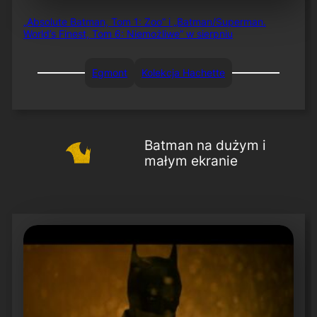
„Absolute Batman, Tom 1: Zoo” i „Batman/Superman.
World’s Finest, Tom 6: Niemożliwe” w sierpniu
Egmont
Kolekcja Hachette
Batman na dużym i
małym ekranie