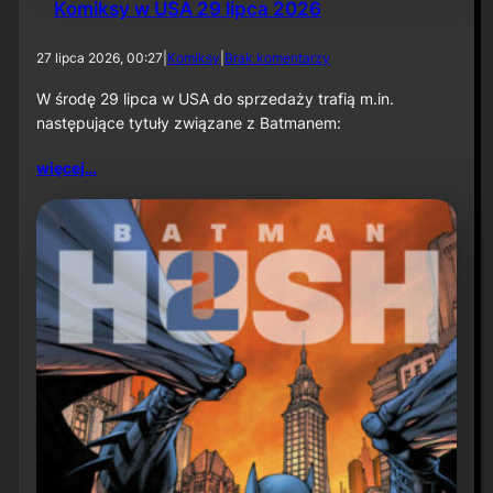
Komiksy w USA 29 lipca 2026
d
27 lipca 2026, 00:27
|
Komiksy
|
Brak komentarzy
o
K
W środę 29 lipca w USA do sprzedaży trafią m.in.
o
następujące tytuły związane z Batmanem:
m
i
więcej…
k
s
y
w
U
S
A
2
9
l
i
p
c
a
2
0
2