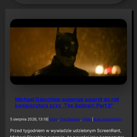
Michael Giacchino sugeruje powrót do roli
kompozytora przy „The Batman: Part II”
d
5 sierpnia 2026, 13:18
|
Filmy
, 
The Batman
, 
Video
|
Brak komentarzy
o
M
Przed tygodniem w wywiadzie udzielonym ScreenRant,
i