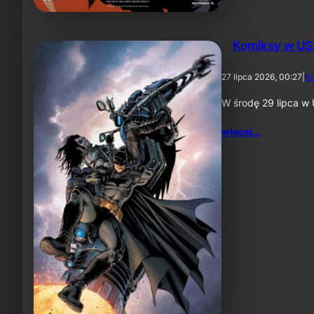
Komiksy w US
27 lipca 2026, 00:27
|
K
W środę 29 lipca w 
więcej…