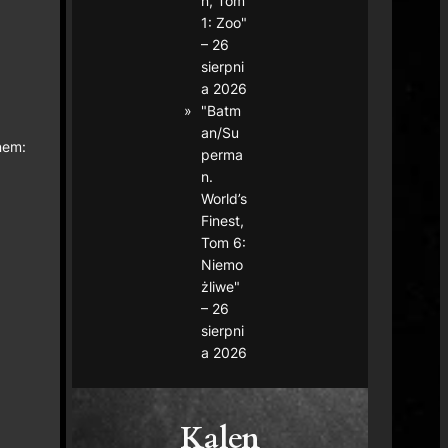
n, Tom
1: Zoo"
– 26
sierpni
a 2026
"Batm
an/Su
nem:
perma
n.
World’s
Finest,
Tom 6:
Niemo
żliwe"
– 26
sierpni
a 2026
Kalen