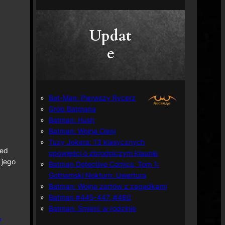
Updat
e
Bat-Man: Pierwszy Rycerz
Grób Batmana
Batman: Hush
Batman: Wojna Cieni
Tuzy Jokera: 13 klasycznych
ped
opowieści o zbrodniczym klaunie
 jego
Batman Detective Comics, Tom 1:
Gothamski Nokturn: Uwertura
Batman: Wojna żartów z zagadkami
Batman #445-447, #480
Batman: Śmierć w rodzinie
f