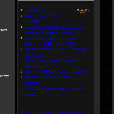
Wątpliwość
Batman: Dark Patterns –
recenzja
Nie prześpij Batmana i Robina P. K.
 Next
Johnsona + zimny jak lód bonus
Najlepsze komiksy związane z
Batmanem 2025 (Polska i USA)
Batman Arkham: Clayface – recenzja,
prezentacja
Batman i ukryty skarb Berniego
Wrightsona
Batman: Full Moon (Pełnia) – recenzja
już we
Batman and Robin: Memento –
recenzja
30 lat od polskiej premiery „Batman
Forever”
Powrót do lat 60. z okazji 60-lecia