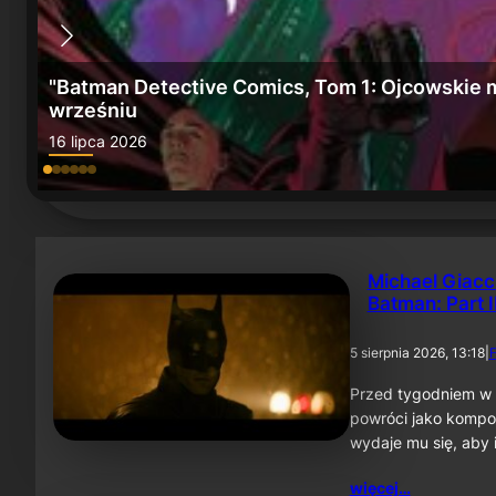
e" we
„Batman: Miasto szaleństwa” i „Batman, Tom 6
15 lipca 2026
Michael Giacc
Batman: Part I
5 sierpnia 2026, 13:18
|
F
Przed tygodniem w 
powróci jako kompo
wydaje mu się, aby 
więcej…