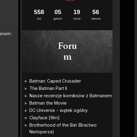
5
5
8
0
5
1
9
5
4
5
dni
godzin
minut
sekund
manem:
Foru
m