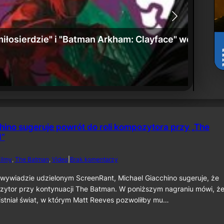
: Umierające miasto” już w sprzedaży
Zwiast
24 czerw
hino sugeruje powrót do roli kompozytora przy „The
I”
d
ilmy
, 
The Batman
, 
Video
|
Brak komentarzy
o
M
wywiadzie udzielonym ScreenRant, Michael Giacchino sugeruje, że
i
zytor przy kontynuacji The Batman. W poniższym nagraniu mówi, że
c
istniał świat, w którym Matt Reeves pozwoliłby mu…
h
a
e