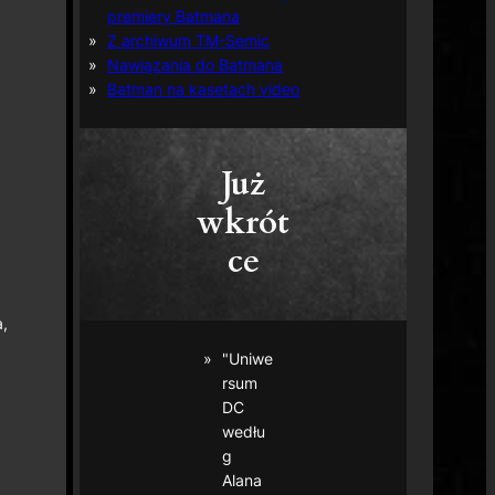
premiery Batmana
Z archiwum TM-Semic
Nawiązania do Batmana
Batman na kasetach video
Już
wkrót
ce
,
"Uniwe
rsum
DC
wedłu
g
Alana