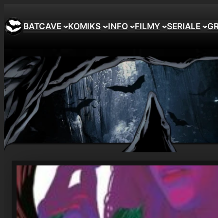
Przejdź
do
BATCAVE
KOMIKS
INFO
FILMY
SERIALE
G
treści