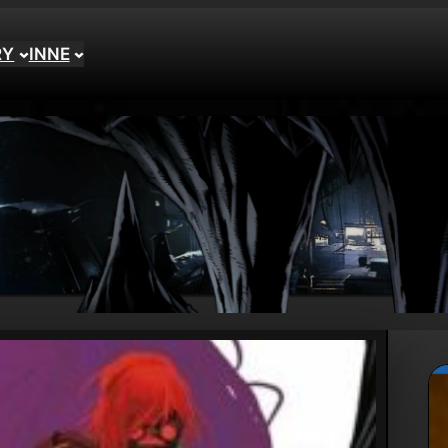
RY
INNE