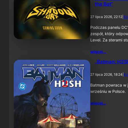
the Bat”
27 lipca 2026, 22:12
|
Ko
Podczas panelu DC’
zespół, który odpow
Level. Za sterami 
więcej…
„Batman: H2SH
27 lipca 2026, 18:24
|
Ko
Batman powraca w je
wrześniu w Polsce.
więcej…