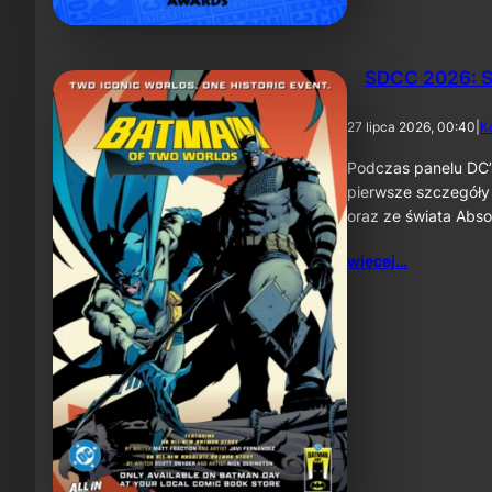
SDCC 2026: S
27 lipca 2026, 00:40
|
K
Podczas panelu DC’
pierwsze szczegóły
oraz ze świata Abs
więcej…