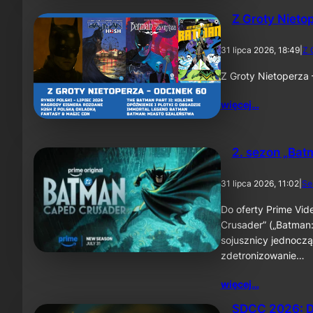
Z Groty Nieto
31 lipca 2026, 18:49
|
Z 
Z Groty Nietoperza
więcej…
2. sezon „Bat
31 lipca 2026, 11:02
|
Se
Do oferty Prime Vid
Crusader” („Batman:
sojusznicy jednoczą
zdetronizowanie…
więcej…
SDCC 2026: D