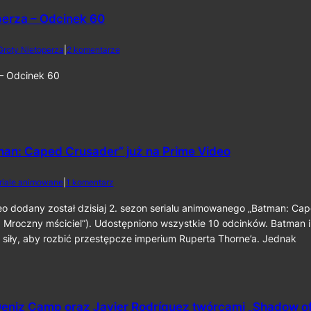
a
o
2
perza – Odcinek 60
r
0
o
2
l
d
Groty Nietoperza
|
2 komentarze
6
i
o
k
Z
 – Odcinek 60
o
G
m
r
p
o
o
t
z
y
y
N
man: Caped Crusader” już na Prime Video
t
i
o
e
d
riale animowane
|
1 komentarz
r
t
o
a
o
2
eo dodany został dzisiaj 2. sezon serialu animowanego „Batman: Ca
p
p
.
 Mroczny mściciel”). Udostępniono wszystkie 10 odcinków. Batman i
r
e
s
z
r
 siły, aby rozbić przestępcze imperium Ruperta Thorne’a. Jednak
e
y
z
z
„
a
o
T
–
n
h
O
„
e
d
eniz Camp oraz Javier Rodríguez twórcami „Shadow o
B
B