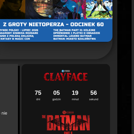
un 2. sezonu "Batman: Caped Crusader"
ca 2026
7
5
0
5
1
9
5
4
5
dni
godzin
minut
sekund
 nie