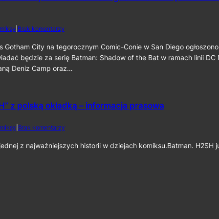
c
a
a
i
t
t
n
m
m
e
d
miksy
|
Brak komentarzy
a
a
k
o
n
n
6
S
s Gotham City na tegorocznym Comic-Conie w San Diego ogłoszono
:
:
0
D
iadać będzie za serię Batman: Shadow of the Bat w ramach linii DC
C
P
C
a
staną Deniz Camp oraz…
a
C
p
r
2
e
t
0
d
I
2
C
” z polską okładką – informacja prasowa
I
6
r
”
:
u
D
d
miksy
|
Brak komentarzy
s
e
o
a
n
„
dnej z najważniejszych historii w dziejach komiksu.Batman. H2SH 
d
i
B
e
z
a
r
C
t
”
a
m
j
m
a
u
p
n
ż
o
:
n
r
H
a