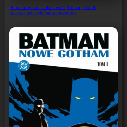
„Batman: Miasto szaleństwa” i „Batman, Tom 6:
Umierające miasto” już w sprzedaży