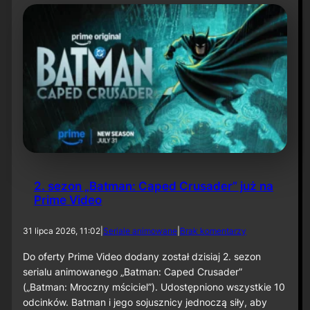
t
y
N
i
e
t
o
p
e
r
z
a
–
O
d
2. sezon „Batman: Caped Crusader” już na
c
Prime Video
i
n
e
d
31 lipca 2026, 11:02
|
Seriale animowane
|
Brak komentarzy
k
o
6
2
Do oferty Prime Video dodany został dzisiaj 2. sezon
0
.
serialu animowanego „Batman: Caped Crusader”
s
(„Batman: Mroczny mściciel”). Udostępniono wszystkie 10
e
odcinków. Batman i jego sojusznicy jednoczą siły, aby
z