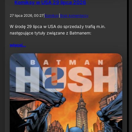
Komiksy w USA 29 lipca 2026
d
27 lipca 2026, 00:27
|
Komiksy
|
Brak komentarzy
o
K
W środę 29 lipca w USA do sprzedaży trafią m.in.
o
następujące tytuły związane z Batmanem:
m
i
więcej…
k
s
y
w
U
S
A
2
9
l
i
p
c
a
2
0
2