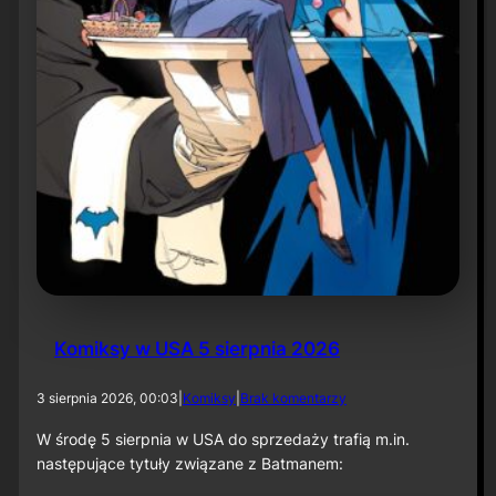
r
ó
t
d
o
r
o
l
i
k
o
m
p
o
z
y
t
Komiksy w USA 5 sierpnia 2026
o
r
a
d
3 sierpnia 2026, 00:03
|
Komiksy
|
Brak komentarzy
p
o
r
K
W środę 5 sierpnia w USA do sprzedaży trafią m.in.
z
o
następujące tytuły związane z Batmanem:
y
m
„