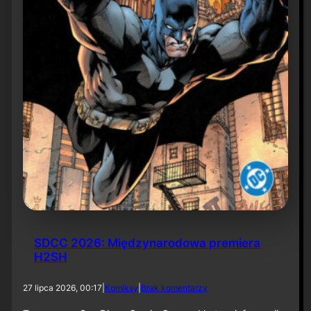
6
SDCC 2026: Międzynarodowa premiera
H2SH
d
27 lipca 2026, 00:17
|
Komiksy
|
Brak komentarzy
o