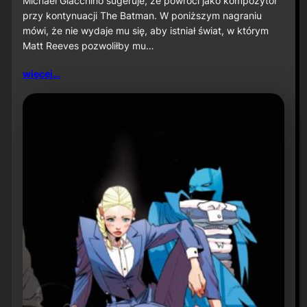
Michael Giacchino sugeruje, że powróci jako kompozytor
c
przy kontynuacji The Batman. W poniższym nagraniu
h
mówi, że nie wydaje mu się, aby istniał świat, w którym
a
Matt Reeves pozwoliłby mu…
e
l
G
więcej…
i
a
c
c
h
i
n
o
s
u
g
e
r
u
j
e
p
o
w