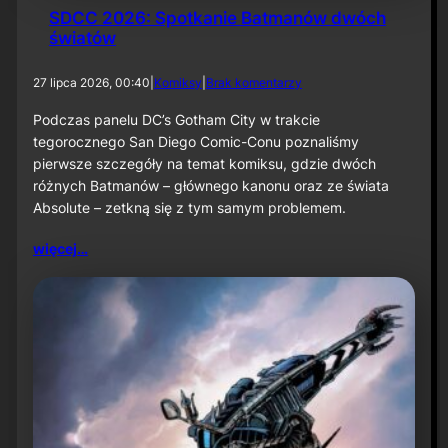
SDCC 2026: Spotkanie Batmanów dwóch
światów
d
27 lipca 2026, 00:40
|
Komiksy
|
Brak komentarzy
o
S
Podczas panelu DC’s Gotham City w trakcie
D
tegorocznego San Diego Comic-Conu poznaliśmy
C
pierwsze szczegóły na temat komiksu, gdzie dwóch
C
różnych Batmanów – głównego kanonu oraz ze świata
2
Absolute – zetkną się z tym samym problemem.
0
2
6
więcej…
:
S
p
o
t
k
a
n
i
e
B