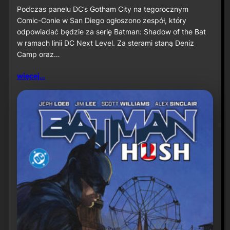
u
S
Podczas panelu DC’s Gotham City na tegorocznym
ż
D
Comic-Conie w San Diego ogłoszono zespół, który
n
C
odpowiadać będzie za serię Batman: Shadow of the Bat
a
C
w ramach linii DC Next Level. Za sterami staną Deniz
P
2
r
Camp oraz…
0
i
2
m
6
więcej…
e
:
V
D
i
e
d
n
e
i
o
z
C
a
m
p
o
r
a
z
J
a
v