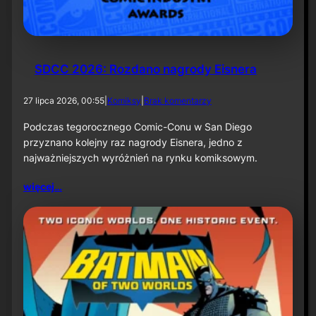
k
ą
–
i
n
f
SDCC 2026: Rozdano nagrody Eisnera
o
r
d
27 lipca 2026, 00:55
|
Komiksy
|
Brak komentarzy
m
o
a
S
Podczas tegorocznego Comic-Conu w San Diego
c
D
przyznano kolejny raz nagrody Eisnera, jedno z
j
C
a
najważniejszych wyróżnień na rynku komiksowym.
C
p
2
r
więcej…
0
a
2
s
6
o
:
w
R
a
o
z
d
a
n
o