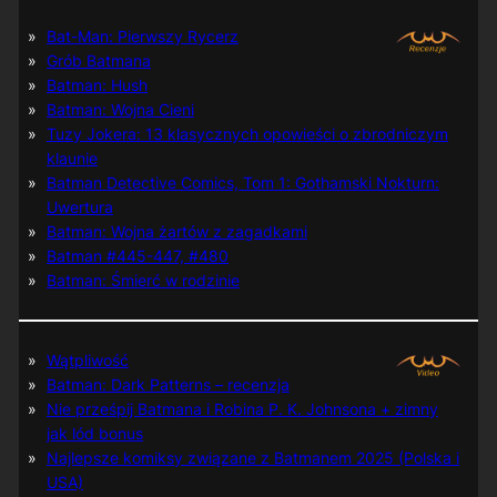
Bat-Man: Pierwszy Rycerz
Grób Batmana
Batman: Hush
Batman: Wojna Cieni
Tuzy Jokera: 13 klasycznych opowieści o zbrodniczym
klaunie
Batman Detective Comics, Tom 1: Gothamski Nokturn:
Uwertura
Batman: Wojna żartów z zagadkami
Batman #445-447, #480
Batman: Śmierć w rodzinie
Wątpliwość
Batman: Dark Patterns – recenzja
Nie prześpij Batmana i Robina P. K. Johnsona + zimny
jak lód bonus
Najlepsze komiksy związane z Batmanem 2025 (Polska i
USA)