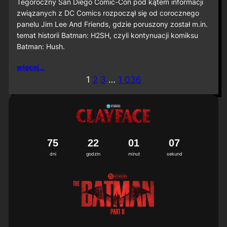
S
Tegoroczny San Diego Comic-Con pod kątem informacji
D
związanych z DC Comics rozpoczął się od corocznego
C
panelu Jim Lee And Friends, gdzie poruszony został m.in.
C
temat historii Batman: H2SH, czyli kontynuacji komiksu
2
Batman: Hush.
0
2
6
więcej…
:
1
2
3
…
1 036
M
i
ę
d
z
y
n
7
5
2
2
0
1
0
4
5
a
dni
godzin
minut
sekund
r
o
d
o
w
a
p
r