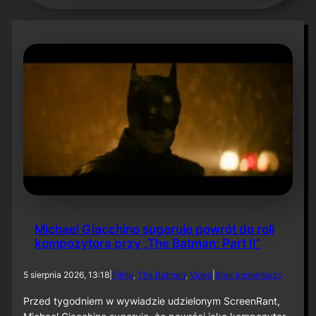
Michael Giacchino sugeruje powrót do roli
kompozytora przy „The Batman: Part II”
d
5 sierpnia 2026, 13:18
|
Filmy
, 
The Batman
, 
Video
|
Brak komentarzy
o
M
Przed tygodniem w wywiadzie udzielonym ScreenRant,
i