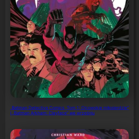
„Batman Detective Comics, Tom 1: Ojcowskie miłosierdzie”
i „Batman Arkham: Clayface” we wrześniu