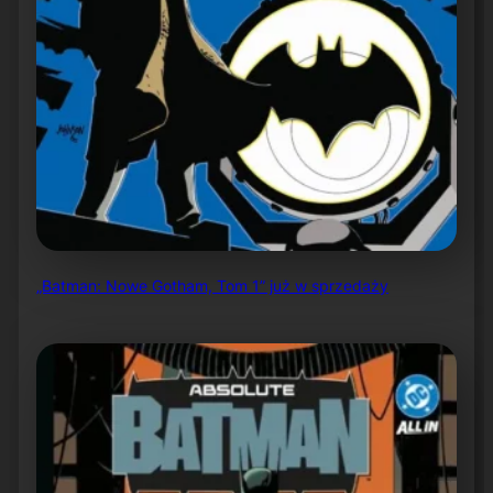
„Batman: Nowe Gotham, Tom 1” już w sprzedaży