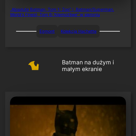
„Absolute Batman, Tom 1: Zoo” i „Batman/Superman.
World’s Finest, Tom 6: Niemożliwe” w sierpniu
Egmont
Kolekcja Hachette
Batman na dużym i
małym ekranie