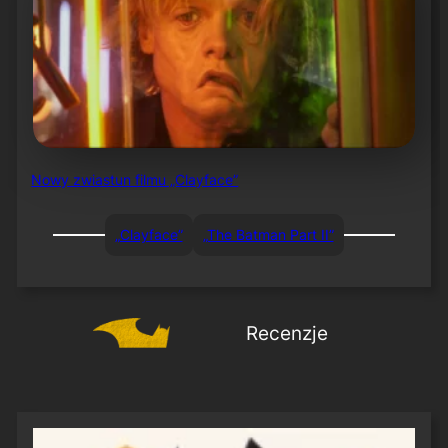
Nowy zwiastun filmu „Clayface”
„Clayface”
„The Batman Part II”
Recenzje