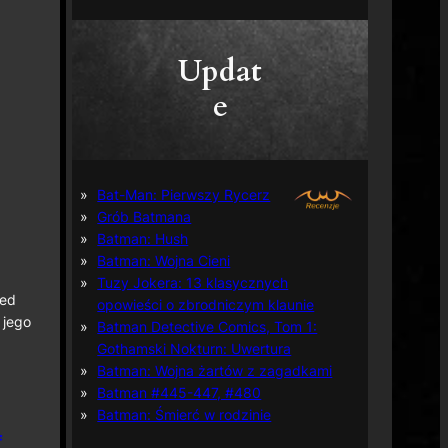
Updat
e
Bat-Man: Pierwszy Rycerz
Grób Batmana
Batman: Hush
Batman: Wojna Cieni
Tuzy Jokera: 13 klasycznych
ped
opowieści o zbrodniczym klaunie
 jego
Batman Detective Comics, Tom 1:
Gothamski Nokturn: Uwertura
Batman: Wojna żartów z zagadkami
Batman #445-447, #480
Batman: Śmierć w rodzinie
f