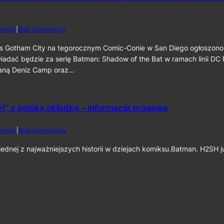
c
a
a
i
t
t
n
m
m
e
d
miksy
|
Brak komentarzy
a
a
k
o
n
n
6
S
s Gotham City na tegorocznym Comic-Conie w San Diego ogłoszono
:
:
0
D
iadać będzie za serię Batman: Shadow of the Bat w ramach linii DC
C
P
C
a
staną Deniz Camp oraz…
a
C
p
r
2
e
t
0
d
I
2
C
” z polską okładką – informacja prasowa
I
6
r
”
:
u
D
d
miksy
|
Brak komentarzy
s
e
o
a
n
„
dnej z najważniejszych historii w dziejach komiksu.Batman. H2SH 
d
i
B
e
z
a
r
C
t
”
a
m
j
m
a
u
p
n
ż
o
:
n
r
H
a