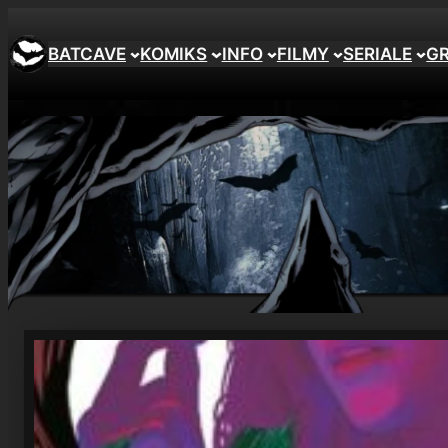
Przejdź
do
BATCAVE
KOMIKS
INFO
FILMY
SERIALE
G
treści