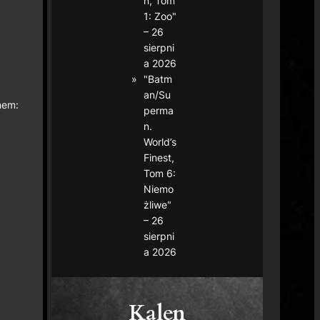
n, Tom
1: Zoo"
– 26
sierpni
a 2026
"Batm
an/Su
nem:
perma
n.
World’s
Finest,
Tom 6:
Niemo
żliwe"
– 26
sierpni
a 2026
Kalen