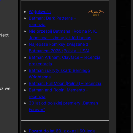
Wątpliwość
Batman: Dark Patterns –
recenzja
Nie prześpij Batmana i Robina P. K.
 Next
Johnsona + zimny jak lód bonus
Najlepsze komiksy związane z
Batmanem 2025 (Polska i USA)
Batman Arkham: Clayface – recenzja,
prezentacja
Batman i ukryty skarb Berniego
Wrightsona
Batman: Full Moon (Pełnia) – recenzja
już we
Batman and Robin: Memento –
recenzja
30 lat od polskiej premiery „Batman
Forever”
Powrót do lat 60. z okazji 60-lecia