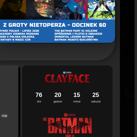
un 2. sezonu "Batman: Caped Crusader"
ca 2026
7
6
2
0
1
5
2
3
4
dni
godzin
minut
sekund
 nie