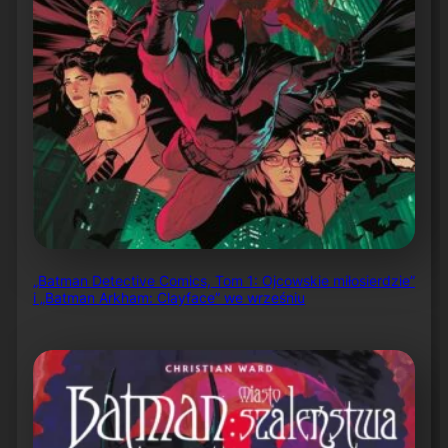
„Batman Detective Comics, Tom 1: Ojcowskie miłosierdzie”
i „Batman Arkham: Clayface” we wrześniu