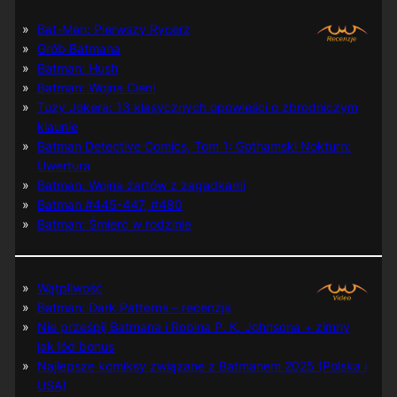
Bat-Man: Pierwszy Rycerz
Grób Batmana
Batman: Hush
Batman: Wojna Cieni
Tuzy Jokera: 13 klasycznych opowieści o zbrodniczym
klaunie
Batman Detective Comics, Tom 1: Gothamski Nokturn:
Uwertura
Batman: Wojna żartów z zagadkami
Batman #445-447, #480
Batman: Śmierć w rodzinie
Wątpliwość
Batman: Dark Patterns – recenzja
Nie prześpij Batmana i Robina P. K. Johnsona + zimny
jak lód bonus
Najlepsze komiksy związane z Batmanem 2025 (Polska i
USA)