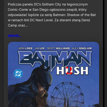
u
S
Podczas panelu DC’s Gotham City na tegorocznym
ż
D
Comic-Conie w San Diego ogłoszono zespół, który
n
C
odpowiadać będzie za serię Batman: Shadow of the Bat
a
C
w ramach linii DC Next Level. Za sterami staną Deniz
P
2
r
Camp oraz…
0
i
2
m
6
więcej…
e
:
V
D
i
e
d
n
e
i
o
z
C
a
m
p
o
r
a
z
J
a
v