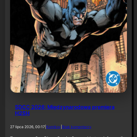
6
SDCC 2026: Międzynarodowa premiera
H2SH
d
27 lipca 2026, 00:17
|
Komiksy
|
Brak komentarzy
o