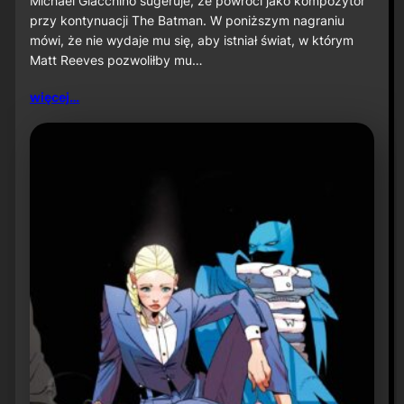
Michael Giacchino sugeruje, że powróci jako kompozytor
c
przy kontynuacji The Batman. W poniższym nagraniu
h
mówi, że nie wydaje mu się, aby istniał świat, w którym
a
Matt Reeves pozwoliłby mu…
e
l
G
więcej…
i
a
c
c
h
i
n
o
s
u
g
e
r
u
j
e
p
o
w