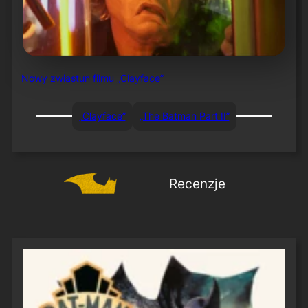
Nowy zwiastun filmu „Clayface”
„Clayface”
„The Batman Part II”
Recenzje