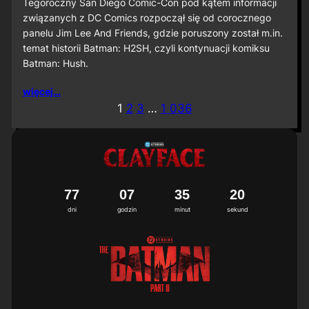
S
Tegoroczny San Diego Comic-Con pod kątem informacji
D
związanych z DC Comics rozpoczął się od corocznego
C
panelu Jim Lee And Friends, gdzie poruszony został m.in.
C
temat historii Batman: H2SH, czyli kontynuacji komiksu
2
Batman: Hush.
0
2
6
więcej…
:
1
2
3
…
1 036
M
i
ę
d
z
y
n
7
7
0
7
3
5
1
7
8
a
dni
godzin
minut
sekund
r
o
d
o
w
a
p
r