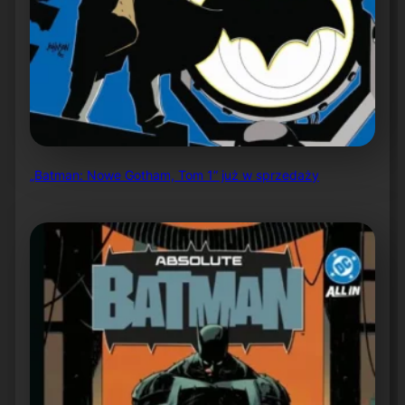
„Batman: Nowe Gotham, Tom 1” już w sprzedaży