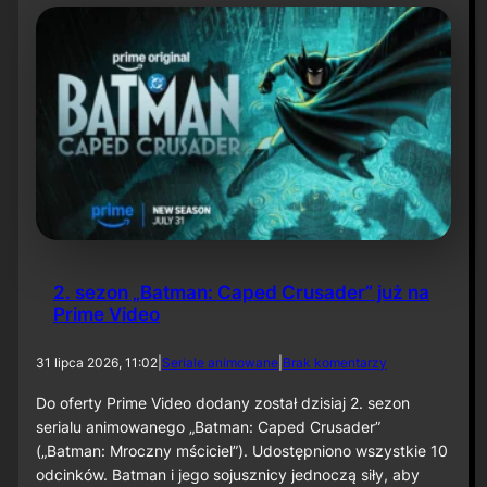
t
y
N
i
e
t
o
p
e
r
z
a
–
O
d
2. sezon „Batman: Caped Crusader” już na
c
Prime Video
i
n
e
d
31 lipca 2026, 11:02
|
Seriale animowane
|
Brak komentarzy
k
o
6
2
Do oferty Prime Video dodany został dzisiaj 2. sezon
0
.
serialu animowanego „Batman: Caped Crusader”
s
(„Batman: Mroczny mściciel”). Udostępniono wszystkie 10
e
odcinków. Batman i jego sojusznicy jednoczą siły, aby
z