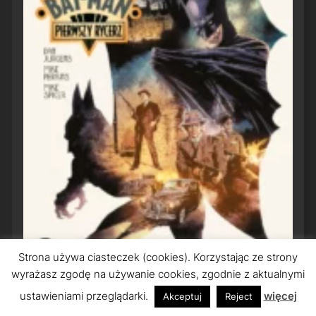
Strona używa ciasteczek (cookies). Korzystając ze strony
wyrażasz zgodę na używanie cookies, zgodnie z aktualnymi
ustawieniami przeglądarki.
więcej
Akceptuj
Reject
Bat-Man: Pierwszy Rycerz