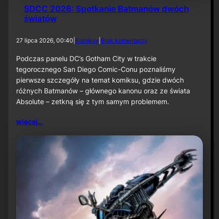
SDCC 2026: Spotkanie Batmanów dwóch
światów
d
27 lipca 2026, 00:40
|
Komiksy
|
Brak komentarzy
o
S
Podczas panelu DC’s Gotham City w trakcie
D
tegorocznego San Diego Comic-Conu poznaliśmy
C
pierwsze szczegóły na temat komiksu, gdzie dwóch
C
różnych Batmanów – głównego kanonu oraz ze świata
2
Absolute – zetkną się z tym samym problemem.
0
2
6
więcej…
:
S
p
o
t
k
a
n
i
e
B