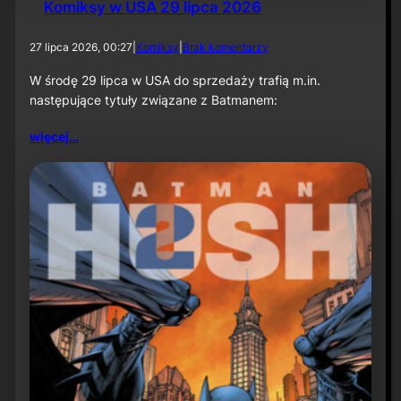
Komiksy w USA 29 lipca 2026
d
27 lipca 2026, 00:27
|
Komiksy
|
Brak komentarzy
o
K
W środę 29 lipca w USA do sprzedaży trafią m.in.
o
następujące tytuły związane z Batmanem:
m
i
więcej…
k
s
y
w
U
S
A
2
9
l
i
p
c
a
2
0
2