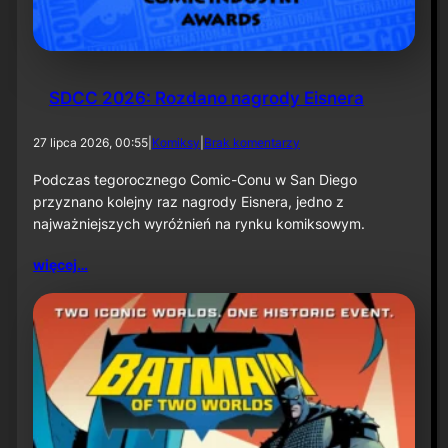
k
ą
–
i
n
f
SDCC 2026: Rozdano nagrody Eisnera
o
r
d
27 lipca 2026, 00:55
|
Komiksy
|
Brak komentarzy
m
o
a
S
Podczas tegorocznego Comic-Conu w San Diego
c
D
przyznano kolejny raz nagrody Eisnera, jedno z
j
C
a
najważniejszych wyróżnień na rynku komiksowym.
C
p
2
r
więcej…
0
a
2
s
6
o
:
w
R
a
o
z
d
a
n
o