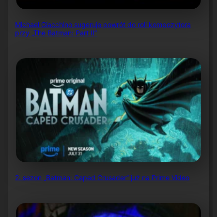
Michael Giacchino sugeruje powrót do roli kompozytora
przy „The Batman: Part II”
2. sezon „Batman: Caped Crusader” już na Prime Video