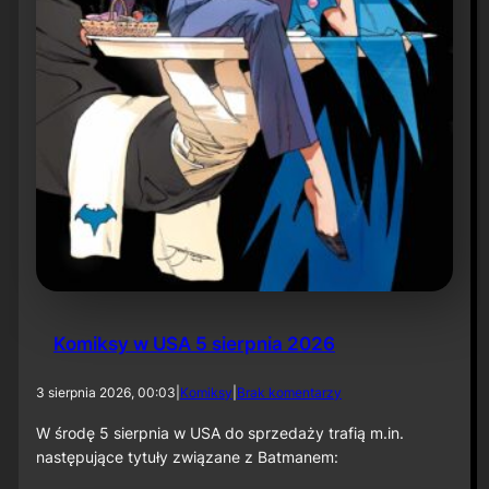
r
ó
t
d
o
r
o
l
i
k
o
m
p
o
z
y
t
Komiksy w USA 5 sierpnia 2026
o
r
a
d
3 sierpnia 2026, 00:03
|
Komiksy
|
Brak komentarzy
p
o
r
K
W środę 5 sierpnia w USA do sprzedaży trafią m.in.
z
o
następujące tytuły związane z Batmanem:
y
m
„