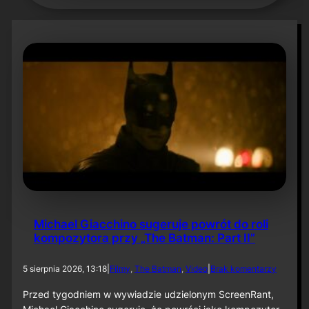
Michael Giacchino sugeruje powrót do roli
kompozytora przy „The Batman: Part II”
d
5 sierpnia 2026, 13:18
|
Filmy
, 
The Batman
, 
Video
|
Brak komentarzy
o
M
Przed tygodniem w wywiadzie udzielonym ScreenRant,
i