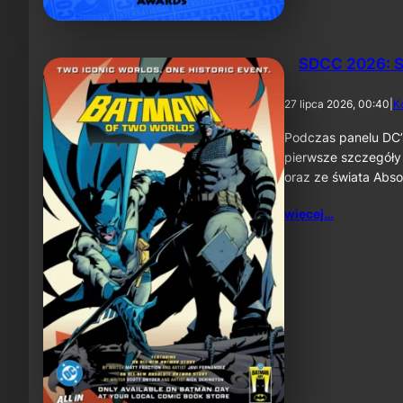
SDCC 2026: S
27 lipca 2026, 00:40
|
K
Podczas panelu DC’
pierwsze szczegóły
oraz ze świata Abs
więcej…