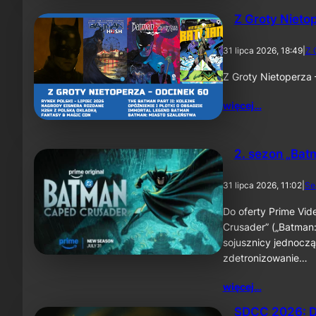
Z Groty Nieto
31 lipca 2026, 18:49
|
Z 
Z Groty Nietoperza
więcej…
2. sezon „Bat
31 lipca 2026, 11:02
|
Se
Do oferty Prime Vid
Crusader” („Batman:
sojusznicy jednoczą
zdetronizowanie…
więcej…
SDCC 2026: D