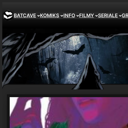
Przejdź
do
BATCAVE
KOMIKS
INFO
FILMY
SERIALE
G
treści