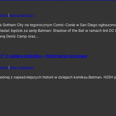
c
a
a
i
t
t
n
m
m
e
d
miksy
|
Brak komentarzy
a
a
k
o
n
n
6
S
s Gotham City na tegorocznym Comic-Conie w San Diego ogłoszono
:
:
0
D
iadać będzie za serię Batman: Shadow of the Bat w ramach linii DC
C
P
C
a
staną Deniz Camp oraz…
a
C
p
r
2
e
t
0
d
I
2
C
” z polską okładką – informacja prasowa
I
6
r
”
:
u
D
d
miksy
|
Brak komentarzy
s
e
o
a
n
„
dnej z najważniejszych historii w dziejach komiksu.Batman. H2SH 
d
i
B
e
z
a
r
C
t
”
a
m
j
m
a
u
p
n
ż
o
:
n
r
H
a