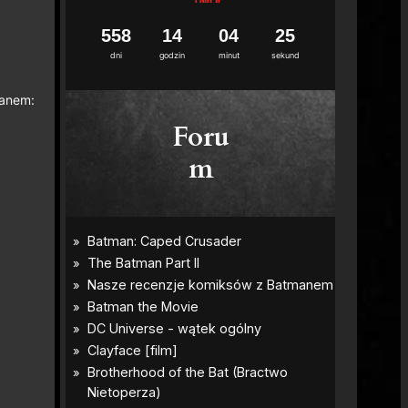
5
5
8
1
4
0
4
2
3
4
dni
godzin
minut
sekund
manem:
Foru
m