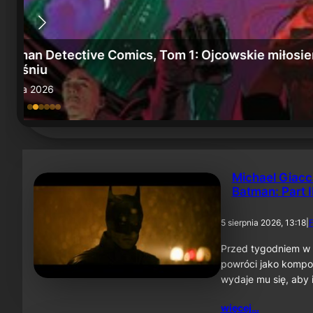
e" we
„Batman: Miasto szaleństwa” i „Batman, Tom 6
15 lipca 2026
Michael Giacc
Batman: Part I
5 sierpnia 2026, 13:18
|
F
Przed tygodniem w 
powróci jako kompo
wydaje mu się, aby 
więcej…