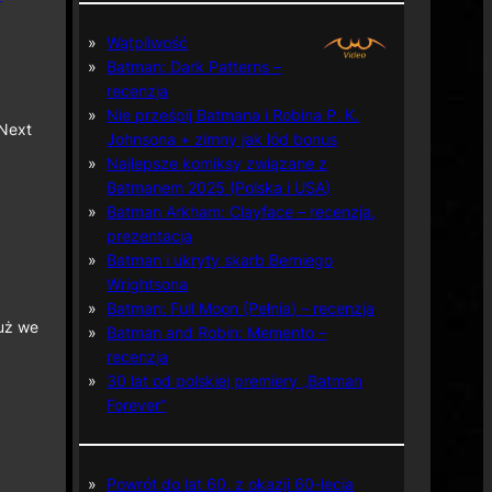
Wątpliwość
Batman: Dark Patterns –
recenzja
Nie prześpij Batmana i Robina P. K.
 Next
Johnsona + zimny jak lód bonus
Najlepsze komiksy związane z
Batmanem 2025 (Polska i USA)
Batman Arkham: Clayface – recenzja,
prezentacja
Batman i ukryty skarb Berniego
Wrightsona
Batman: Full Moon (Pełnia) – recenzja
już we
Batman and Robin: Memento –
recenzja
30 lat od polskiej premiery „Batman
Forever”
Powrót do lat 60. z okazji 60-lecia