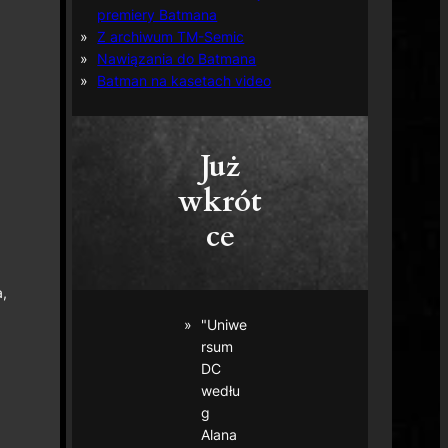
premiery Batmana
Z archiwum TM-Semic
Nawiązania do Batmana
Batman na kasetach video
Już
wkrót
ce
,
"Uniwe
rsum
DC
wedłu
g
Alana