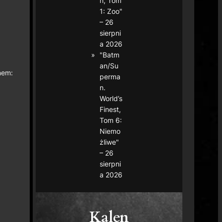
n, Tom
1: Zoo"
– 26
sierpni
a 2026
"Batm
an/Su
nem:
perma
n.
World’s
Finest,
Tom 6:
Niemo
żliwe"
– 26
sierpni
a 2026
Kalen