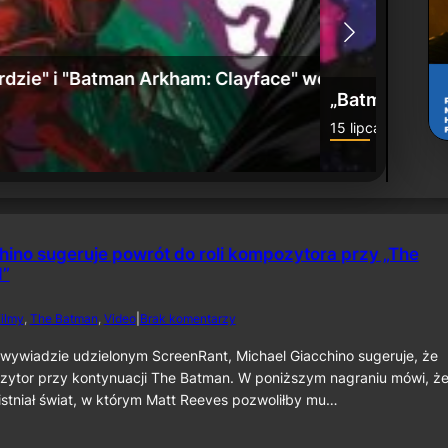
: Umierające miasto” już w sprzedaży
Zwiast
24 czerw
hino sugeruje powrót do roli kompozytora przy „The
I”
d
ilmy
, 
The Batman
, 
Video
|
Brak komentarzy
o
M
wywiadzie udzielonym ScreenRant, Michael Giacchino sugeruje, że
i
zytor przy kontynuacji The Batman. W poniższym nagraniu mówi, że
c
istniał świat, w którym Matt Reeves pozwoliłby mu…
h
a
e