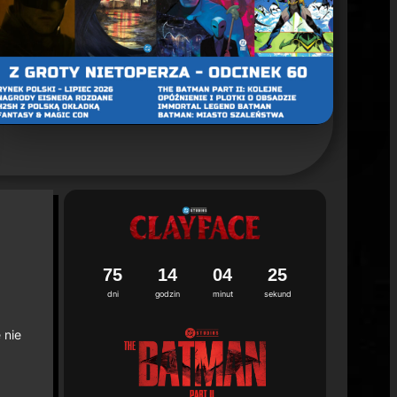
un 2. sezonu "Batman: Caped Crusader"
ca 2026
7
5
1
4
0
4
2
3
4
dni
godzin
minut
sekund
 nie