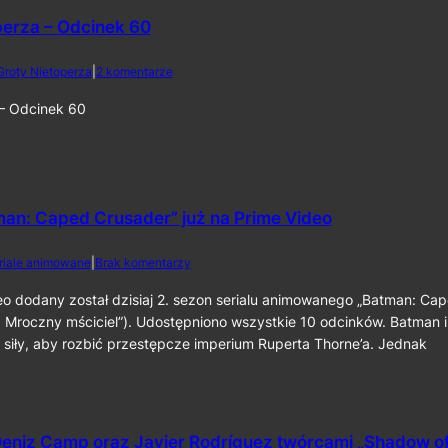
a
o
2
perza – Odcinek 60
r
0
o
2
l
d
Groty Nietoperza
|
2 komentarze
6
i
o
k
Z
 – Odcinek 60
o
G
m
r
p
o
o
t
z
y
y
N
man: Caped Crusader” już na Prime Video
t
i
o
e
d
riale animowane
|
Brak komentarzy
r
t
o
a
o
2
eo dodany został dzisiaj 2. sezon serialu animowanego „Batman: Ca
p
p
.
 Mroczny mściciel”). Udostępniono wszystkie 10 odcinków. Batman i
r
e
s
z
r
 siły, aby rozbić przestępcze imperium Ruperta Thorne’a. Jednak
e
y
z
z
„
a
o
T
–
n
h
O
„
e
d
eniz Camp oraz Javier Rodríguez twórcami „Shadow o
B
B