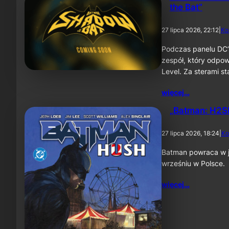
the Bat”
27 lipca 2026, 22:12
|
Ko
Podczas panelu DC’
zespół, który odpow
Level. Za sterami 
więcej…
„Batman: H2SH
27 lipca 2026, 18:24
|
Ko
Batman powraca w je
wrześniu w Polsce.
więcej…