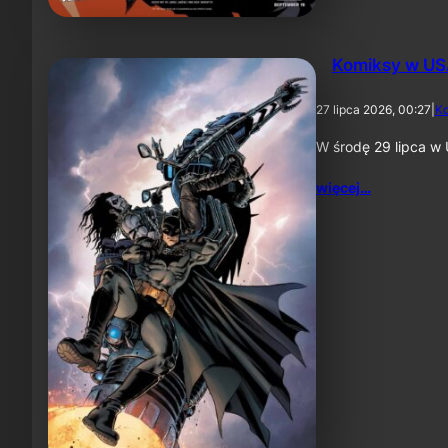
Komiksy w US
27 lipca 2026, 00:27
|
K
W środę 29 lipca w 
więcej…