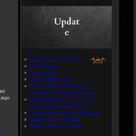
Updat
e
Bat-Man: Pierwszy Rycerz
Grób Batmana
Batman: Hush
Batman: Wojna Cieni
Tuzy Jokera: 13 klasycznych
ped
opowieści o zbrodniczym klaunie
 jego
Batman Detective Comics, Tom 1:
Gothamski Nokturn: Uwertura
Batman: Wojna żartów z zagadkami
Batman #445-447, #480
Batman: Śmierć w rodzinie
f