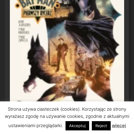
Strona używa ciasteczek (cookies). Korzystając ze strony
wyrażasz zgodę na używanie cookies, zgodnie z aktualnymi
ustawieniami przeglądarki.
więcej
Akceptuj
Reject
Bat-Man: Pierwszy Rycerz