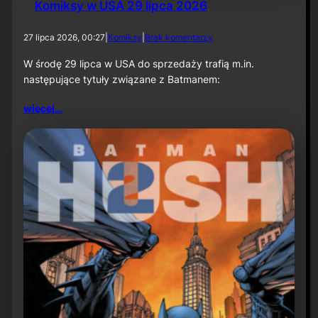
Komiksy w USA 29 lipca 2026
d
27 lipca 2026, 00:27
|
Komiksy
|
Brak komentarzy
o
K
W środę 29 lipca w USA do sprzedaży trafią m.in.
o
następujące tytuły związane z Batmanem:
m
i
więcej…
k
s
y
w
U
S
A
2
9
l
i
p
c
a
2
0
2