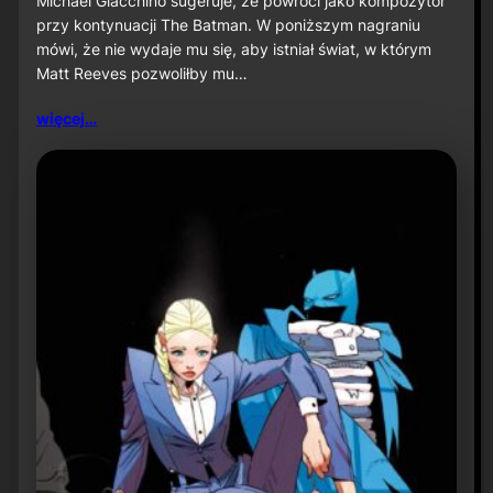
Michael Giacchino sugeruje, że powróci jako kompozytor
c
przy kontynuacji The Batman. W poniższym nagraniu
h
mówi, że nie wydaje mu się, aby istniał świat, w którym
a
Matt Reeves pozwoliłby mu…
e
l
G
więcej…
i
a
c
c
h
i
n
o
s
u
g
e
r
u
j
e
p
o
w