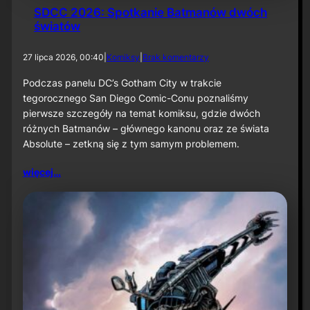
SDCC 2026: Spotkanie Batmanów dwóch
światów
d
27 lipca 2026, 00:40
|
Komiksy
|
Brak komentarzy
o
S
Podczas panelu DC’s Gotham City w trakcie
D
tegorocznego San Diego Comic-Conu poznaliśmy
C
pierwsze szczegóły na temat komiksu, gdzie dwóch
C
różnych Batmanów – głównego kanonu oraz ze świata
2
Absolute – zetkną się z tym samym problemem.
0
2
6
więcej…
:
S
p
o
t
k
a
n
i
e
B