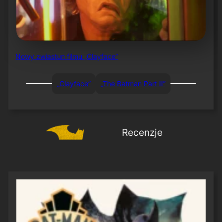
Nowy zwiastun filmu „Clayface”
„Clayface”
„The Batman Part II”
Recenzje