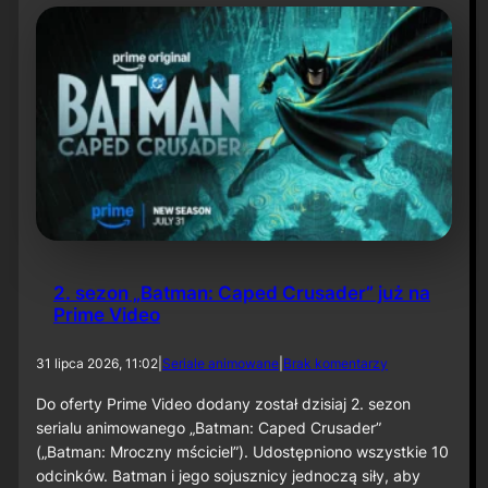
t
y
N
i
e
t
o
p
e
r
z
a
–
O
d
2. sezon „Batman: Caped Crusader” już na
c
Prime Video
i
n
e
d
31 lipca 2026, 11:02
|
Seriale animowane
|
Brak komentarzy
k
o
6
2
Do oferty Prime Video dodany został dzisiaj 2. sezon
0
.
serialu animowanego „Batman: Caped Crusader”
s
(„Batman: Mroczny mściciel”). Udostępniono wszystkie 10
e
odcinków. Batman i jego sojusznicy jednoczą siły, aby
z