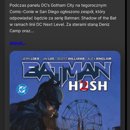
u
S
Podczas panelu DC’s Gotham City na tegorocznym
ż
D
Comic-Conie w San Diego ogłoszono zespół, który
n
C
odpowiadać będzie za serię Batman: Shadow of the Bat
a
C
w ramach linii DC Next Level. Za sterami staną Deniz
P
2
r
Camp oraz…
0
i
2
m
6
więcej…
e
:
V
D
i
e
d
n
e
i
o
z
C
a
m
p
o
r
a
z
J
a
v