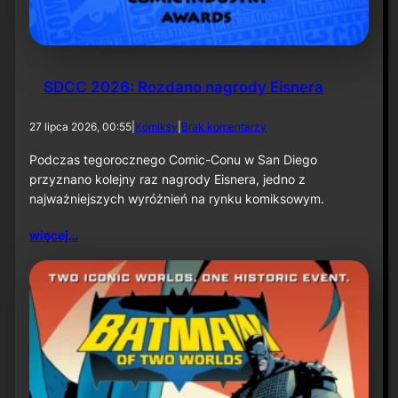
k
ą
–
i
n
f
SDCC 2026: Rozdano nagrody Eisnera
o
r
d
27 lipca 2026, 00:55
|
Komiksy
|
Brak komentarzy
m
o
a
S
Podczas tegorocznego Comic-Conu w San Diego
c
D
przyznano kolejny raz nagrody Eisnera, jedno z
j
C
a
najważniejszych wyróżnień na rynku komiksowym.
C
p
2
r
więcej…
0
a
2
s
6
o
:
w
R
a
o
z
d
a
n
o