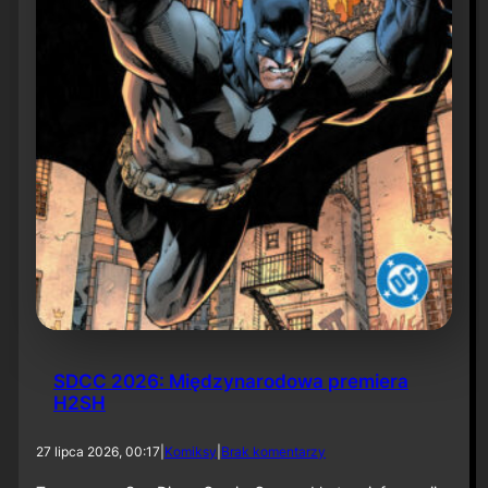
6
SDCC 2026: Międzynarodowa premiera
H2SH
d
27 lipca 2026, 00:17
|
Komiksy
|
Brak komentarzy
o