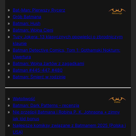
Bat-Man: Pierwszy Rycerz
Grób Batmana
Batman: Hush
Batman: Wojna Cieni
Tuzy Jokera: 13 klasycznych opowieści o zbrodniczym
klaunie
Batman Detective Comics, Tom 1: Gothamski Nokturn:
Uwertura
Batman: Wojna żartów z zagadkami
Batman #445-447, #480
Batman: Śmierć w rodzinie
Wątpliwość
Batman: Dark Patterns – recenzja
Nie prześpij Batmana i Robina P. K. Johnsona + zimny
jak lód bonus
Najlepsze komiksy związane z Batmanem 2025 (Polska i
USA)