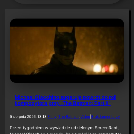
Michael Giacchino sugeruje powrót do roli
kompozytora przy „The Batman: Part II”
d
5 sierpnia 2026, 13:18
|
Filmy
, 
The Batman
, 
Video
|
Brak komentarzy
o
M
Przed tygodniem w wywiadzie udzielonym ScreenRant,
i