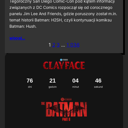
S
Tegoroczny San Diego Comic-Con pod kątem informacji
D
związanych z DC Comics rozpoczął się od corocznego
C
panelu Jim Lee And Friends, gdzie poruszony został m.in.
C
temat historii Batman: H2SH, czyli kontynuacji komiksu
2
Batman: Hush.
0
2
6
więcej…
:
1
2
3
…
1 036
M
i
ę
d
z
y
n
7
6
2
1
0
4
4
3
4
a
dni
godzin
minut
sekund
r
o
d
o
w
a
p
r