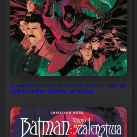
„Batman Detective Comics, Tom 1: Ojcowskie miłosierdzie”
i „Batman Arkham: Clayface” we wrześniu