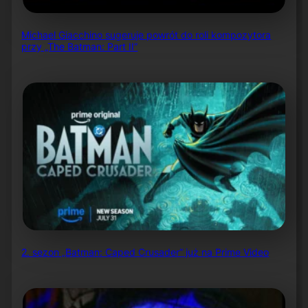
Michael Giacchino sugeruje powrót do roli kompozytora
przy „The Batman: Part II”
2. sezon „Batman: Caped Crusader” już na Prime Video