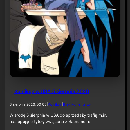
r
ó
t
d
o
r
o
l
i
k
o
m
p
o
z
y
t
Komiksy w USA 5 sierpnia 2026
o
r
a
d
3 sierpnia 2026, 00:03
|
Komiksy
|
Brak komentarzy
p
o
r
K
W środę 5 sierpnia w USA do sprzedaży trafią m.in.
z
o
następujące tytuły związane z Batmanem:
y
m
„