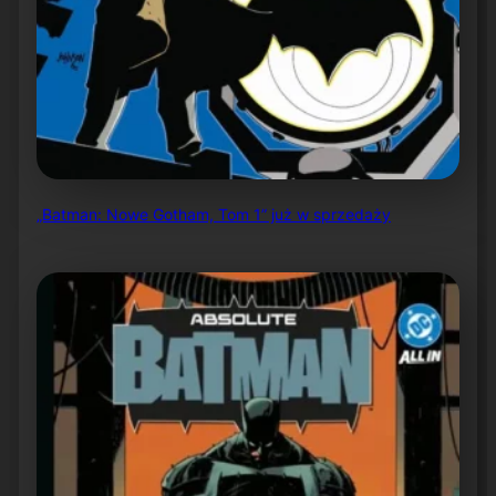
„Batman: Nowe Gotham, Tom 1” już w sprzedaży