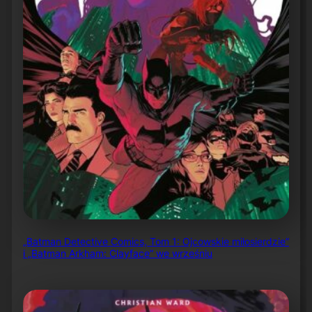
„Batman Detective Comics, Tom 1: Ojcowskie miłosierdzie”
i „Batman Arkham: Clayface” we wrześniu