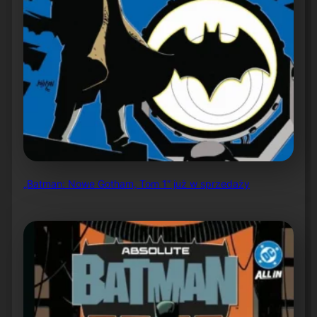
„Batman: Nowe Gotham, Tom 1” już w sprzedaży