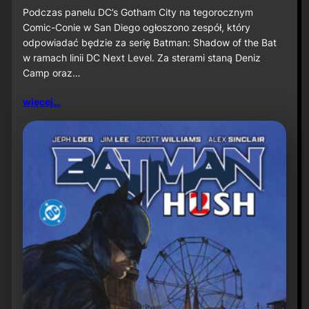
u
S
Podczas panelu DC’s Gotham City na tegorocznym
ż
D
Comic-Conie w San Diego ogłoszono zespół, który
n
C
odpowiadać będzie za serię Batman: Shadow of the Bat
a
C
w ramach linii DC Next Level. Za sterami staną Deniz
P
2
r
Camp oraz…
0
i
2
m
6
więcej…
e
:
V
D
i
e
d
n
e
i
o
z
C
a
m
p
o
r
a
z
J
a
v