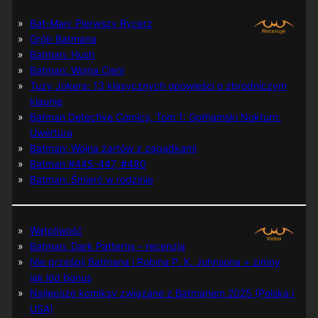
Bat-Man: Pierwszy Rycerz
Grób Batmana
Batman: Hush
Batman: Wojna Cieni
Tuzy Jokera: 13 klasycznych opowieści o zbrodniczym
klaunie
Batman Detective Comics, Tom 1: Gothamski Nokturn:
Uwertura
Batman: Wojna żartów z zagadkami
Batman #445-447, #480
Batman: Śmierć w rodzinie
Wątpliwość
Batman: Dark Patterns – recenzja
Nie prześpij Batmana i Robina P. K. Johnsona + zimny
jak lód bonus
Najlepsze komiksy związane z Batmanem 2025 (Polska i
USA)