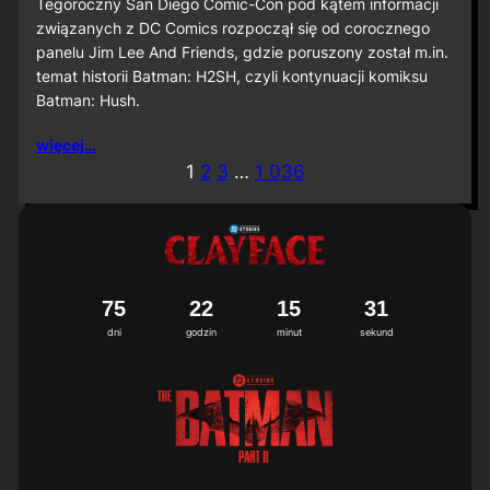
S
Tegoroczny San Diego Comic-Con pod kątem informacji
D
związanych z DC Comics rozpoczął się od corocznego
C
panelu Jim Lee And Friends, gdzie poruszony został m.in.
C
temat historii Batman: H2SH, czyli kontynuacji komiksu
2
Batman: Hush.
0
2
6
więcej…
:
1
2
3
…
1 036
M
i
ę
d
z
y
n
7
5
2
2
1
5
2
8
9
a
dni
godzin
minut
sekund
r
o
d
o
w
a
p
r