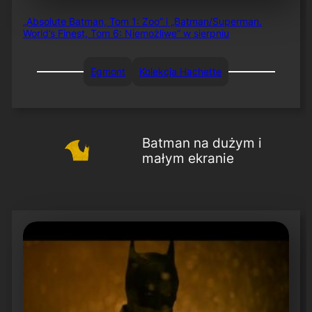
„Absolute Batman, Tom 1: Zoo” i „Batman/Superman.
World’s Finest, Tom 6: Niemożliwe” w sierpniu
Egmont
Kolekcja Hachette
Batman na dużym i
małym ekranie