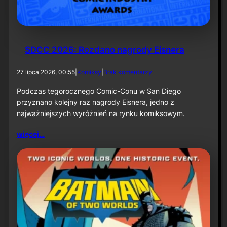
k
ą
–
i
n
f
SDCC 2026: Rozdano nagrody Eisnera
o
r
d
27 lipca 2026, 00:55
|
Komiksy
|
Brak komentarzy
m
o
a
S
Podczas tegorocznego Comic-Conu w San Diego
c
D
przyznano kolejny raz nagrody Eisnera, jedno z
j
C
a
najważniejszych wyróżnień na rynku komiksowym.
C
p
2
r
więcej…
0
a
2
s
6
o
:
w
R
a
o
z
d
a
n
o