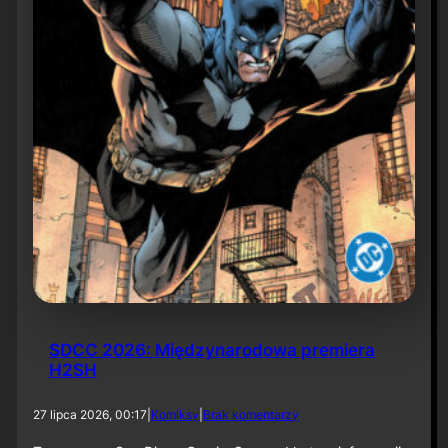
6
SDCC 2026: Międzynarodowa premiera
H2SH
d
27 lipca 2026, 00:17
|
Komiksy
|
Brak komentarzy
o