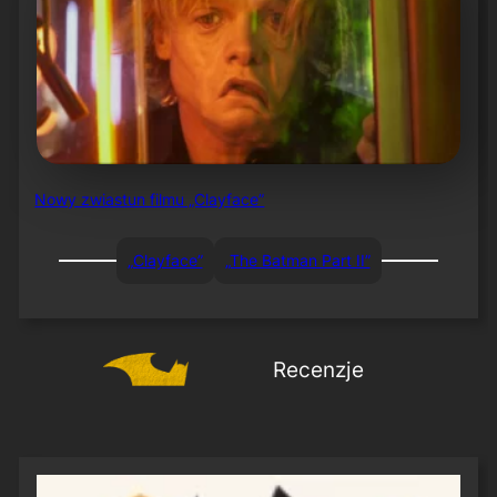
Nowy zwiastun filmu „Clayface”
„Clayface”
„The Batman Part II”
Recenzje