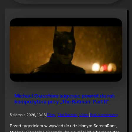
Michael Giacchino sugeruje powrót do roli
kompozytora przy „The Batman: Part II”
d
5 sierpnia 2026, 13:18
|
Filmy
, 
The Batman
, 
Video
|
Brak komentarzy
o
M
Przed tygodniem w wywiadzie udzielonym ScreenRant,
i