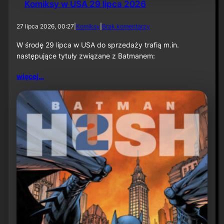
Komiksy w USA 29 lipca 2026
d
27 lipca 2026, 00:27
|
Komiksy
|
Brak komentarzy
o
K
W środę 29 lipca w USA do sprzedaży trafią m.in.
o
następujące tytuły związane z Batmanem:
m
i
więcej…
k
s
y
w
U
S
A
2
9
l
i
p
c
a
2
0
2