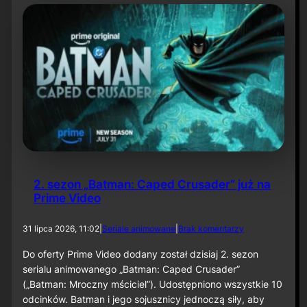
t
y
N
i
e
t
o
p
e
r
z
a
–
O
d
2. sezon „Batman: Caped Crusader” już na
c
Prime Video
i
n
e
d
31 lipca 2026, 11:02
|
Seriale animowane
|
Brak komentarzy
k
o
6
2
Do oferty Prime Video dodany został dzisiaj 2. sezon
0
.
serialu animowanego „Batman: Caped Crusader”
s
(„Batman: Mroczny mściciel”). Udostępniono wszystkie 10
e
odcinków. Batman i jego sojusznicy jednoczą siły, aby
z