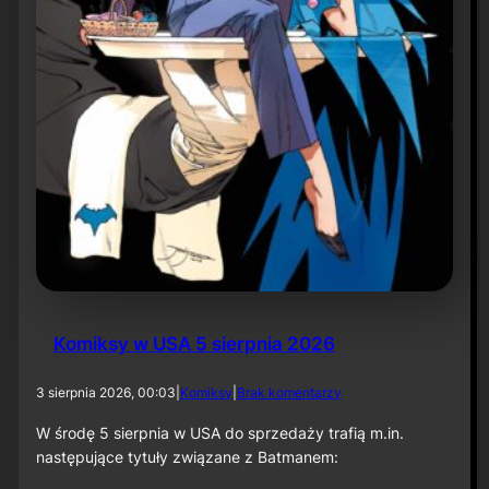
r
ó
t
d
o
r
o
l
i
k
o
m
p
o
z
y
t
Komiksy w USA 5 sierpnia 2026
o
r
a
d
3 sierpnia 2026, 00:03
|
Komiksy
|
Brak komentarzy
p
o
r
K
W środę 5 sierpnia w USA do sprzedaży trafią m.in.
z
o
następujące tytuły związane z Batmanem:
y
m
„