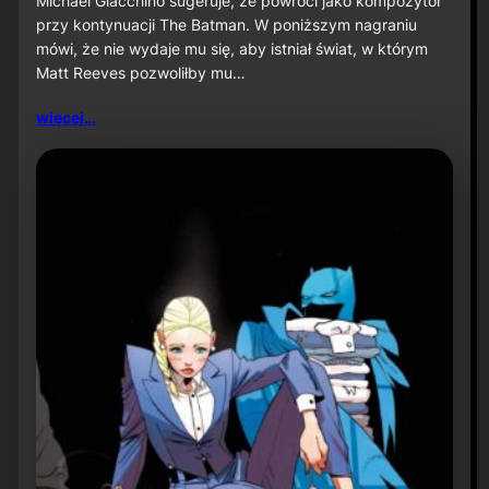
Michael Giacchino sugeruje, że powróci jako kompozytor
c
przy kontynuacji The Batman. W poniższym nagraniu
h
mówi, że nie wydaje mu się, aby istniał świat, w którym
a
Matt Reeves pozwoliłby mu…
e
l
G
więcej…
i
a
c
c
h
i
n
o
s
u
g
e
r
u
j
e
p
o
w