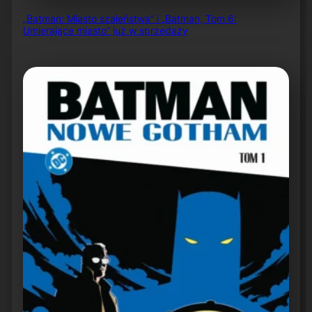
„Batman: Miasto szaleństwa” i „Batman, Tom 6:
Umierające miasto” już w sprzedaży