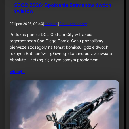
SDCC 2026: Spotkanie Batmanów dwóch
światów
d
27 lipca 2026, 00:40
|
Komiksy
|
Brak komentarzy
o
S
Podczas panelu DC’s Gotham City w trakcie
D
tegorocznego San Diego Comic-Conu poznaliśmy
C
pierwsze szczegóły na temat komiksu, gdzie dwóch
C
różnych Batmanów – głównego kanonu oraz ze świata
2
Absolute – zetkną się z tym samym problemem.
0
2
6
więcej…
:
S
p
o
t
k
a
n
i
e
B