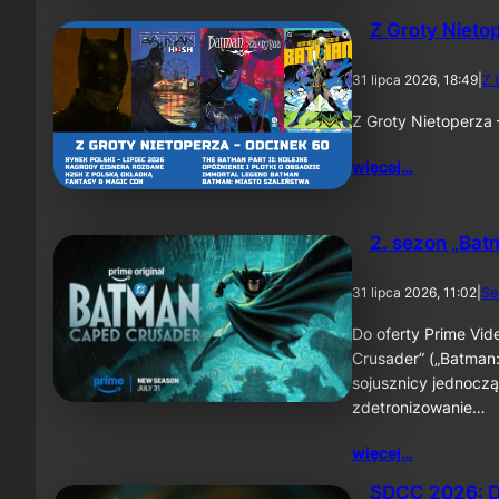
Z Groty Nieto
31 lipca 2026, 18:49
|
Z 
Z Groty Nietoperza
więcej…
2. sezon „Bat
31 lipca 2026, 11:02
|
Se
Do oferty Prime Vid
Crusader” („Batman:
sojusznicy jednoczą
zdetronizowanie…
więcej…
SDCC 2026: D