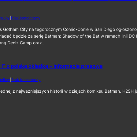
c
a
a
i
t
t
n
m
m
e
d
miksy
|
Brak komentarzy
a
a
k
o
n
n
6
S
s Gotham City na tegorocznym Comic-Conie w San Diego ogłoszono
:
:
0
D
iadać będzie za serię Batman: Shadow of the Bat w ramach linii DC
C
P
C
a
staną Deniz Camp oraz…
a
C
p
r
2
e
t
0
d
I
2
C
” z polską okładką – informacja prasowa
I
6
r
”
:
u
D
d
miksy
|
Brak komentarzy
s
e
o
a
n
„
dnej z najważniejszych historii w dziejach komiksu.Batman. H2SH 
d
i
B
e
z
a
r
C
t
”
a
m
j
m
a
u
p
n
ż
o
:
n
r
H
a