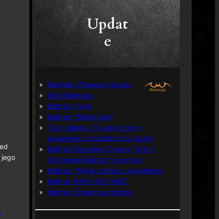
Updat
e
Bat-Man: Pierwszy Rycerz
Grób Batmana
Batman: Hush
Batman: Wojna Cieni
Tuzy Jokera: 13 klasycznych
opowieści o zbrodniczym klaunie
ped
Batman Detective Comics, Tom 1:
 jego
Gothamski Nokturn: Uwertura
Batman: Wojna żartów z zagadkami
Batman #445-447, #480
Batman: Śmierć w rodzinie
f