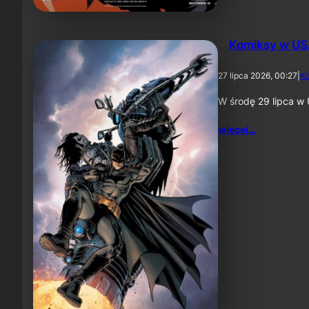
Komiksy w US
27 lipca 2026, 00:27
|
K
W środę 29 lipca w 
więcej…