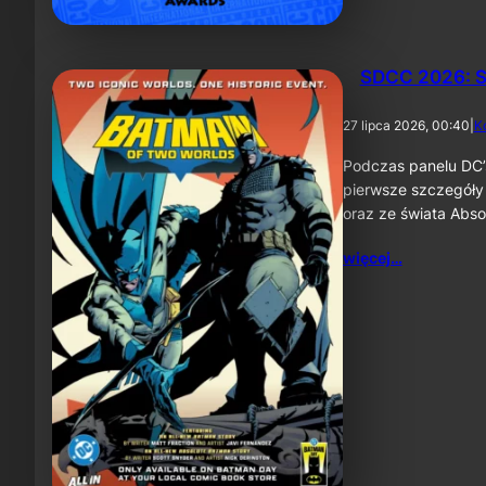
SDCC 2026: S
27 lipca 2026, 00:40
|
K
Podczas panelu DC’
pierwsze szczegóły
oraz ze świata Abs
więcej…