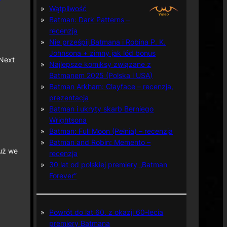
Wątpliwość
Batman: Dark Patterns –
recenzja
Nie prześpij Batmana i Robina P. K.
Johnsona + zimny jak lód bonus
 Next
Najlepsze komiksy związane z
Batmanem 2025 (Polska i USA)
Batman Arkham: Clayface – recenzja,
prezentacja
Batman i ukryty skarb Berniego
Wrightsona
Batman: Full Moon (Pełnia) – recenzja
Batman and Robin: Memento –
już we
recenzja
30 lat od polskiej premiery „Batman
Forever”
Powrót do lat 60. z okazji 60-lecia
premiery Batmana