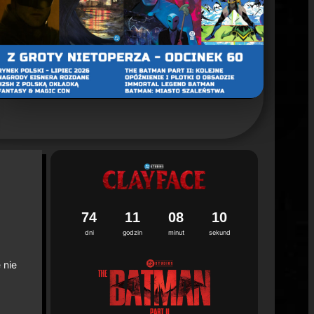
n Detective Comics, Tom 1: Ojcowskie miłosierdzie"
iu
2026
7
4
1
1
0
8
0
8
9
dni
godzin
minut
sekund
 nie