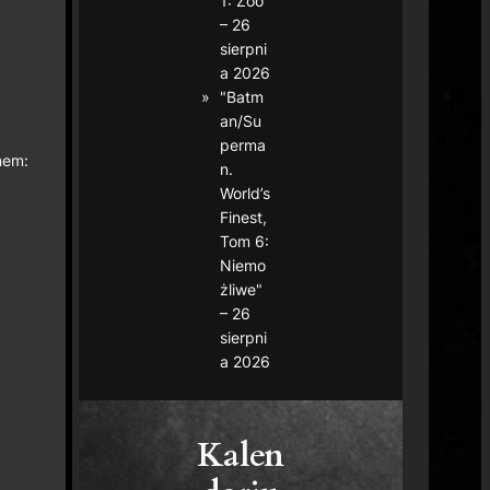
1: Zoo"
– 26
sierpni
a 2026
"Batm
an/Su
perma
nem:
n.
World’s
Finest,
Tom 6:
Niemo
żliwe"
– 26
sierpni
a 2026
Kalen