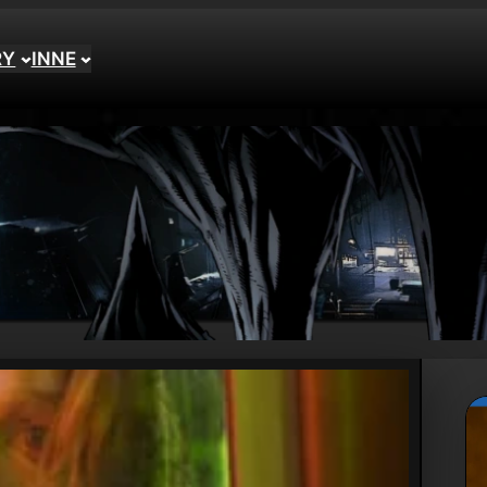
RY
INNE