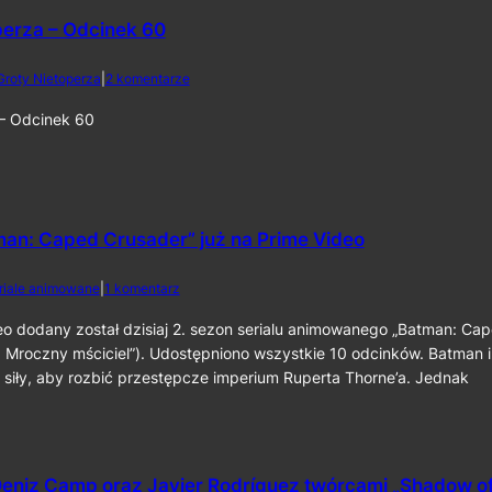
a
o
2
perza – Odcinek 60
r
0
o
2
l
d
Groty Nietoperza
|
2 komentarze
6
i
o
k
Z
 – Odcinek 60
o
G
m
r
p
o
o
t
z
y
y
N
man: Caped Crusader” już na Prime Video
t
i
o
e
d
riale animowane
|
1 komentarz
r
t
o
a
o
2
eo dodany został dzisiaj 2. sezon serialu animowanego „Batman: Ca
p
p
.
 Mroczny mściciel”). Udostępniono wszystkie 10 odcinków. Batman i
r
e
s
z
r
 siły, aby rozbić przestępcze imperium Ruperta Thorne’a. Jednak
e
y
z
z
„
a
o
T
–
n
h
O
„
e
d
eniz Camp oraz Javier Rodríguez twórcami „Shadow o
B
B