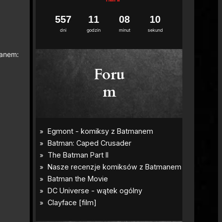
5
5
7
1
1
0
8
0
8
9
dni
godzin
minut
sekund
manem:
Foru
m