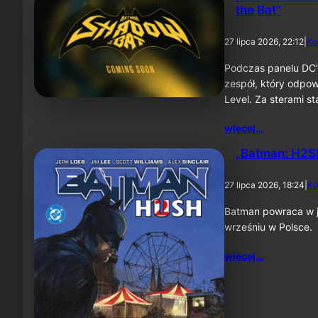
the Bat”
27 lipca 2026, 22:12
|
Ko
Podczas panelu DC’
zespół, który odpow
Level. Za sterami 
więcej…
„Batman: H2SH
27 lipca 2026, 18:24
|
Ko
Batman powraca w je
wrześniu w Polsce.
więcej…