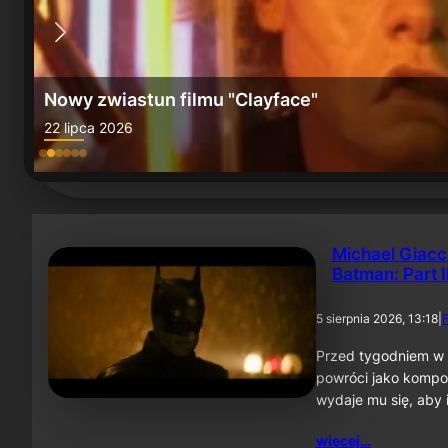
Nowy zwiastun "Batman: Knightfall Part 1: Knig
21 lipca 2026
Michael Giacc
Batman: Part I
5 sierpnia 2026, 13:18
|
F
Przed tygodniem w 
powróci jako kompo
wydaje mu się, aby 
więcej…