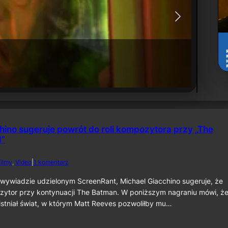
"Batma
htfall"
wrześn
16 lipca 
hino sugeruje powrót do roli kompozytora przy „The
I”
d
ilmy
, 
Video
|
1 komentarz
o
M
wywiadzie udzielonym ScreenRant, Michael Giacchino sugeruje, że
i
zytor przy kontynuacji The Batman. W poniższym nagraniu mówi, że
c
istniał świat, w którym Matt Reeves pozwoliłby mu…
h
a
e