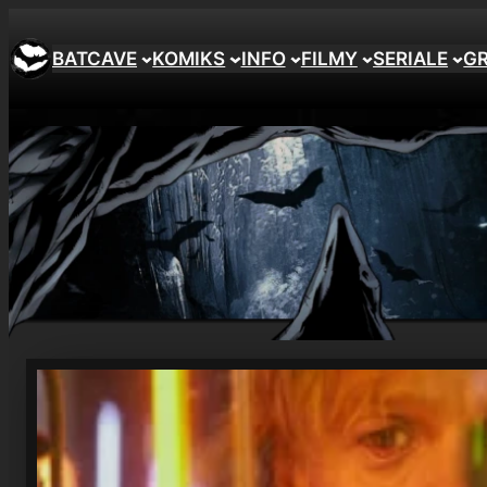
Przejdź
do
BATCAVE
KOMIKS
INFO
FILMY
SERIALE
G
treści