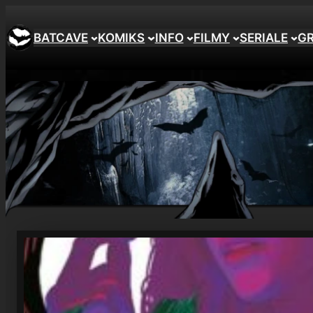
Przejdź
do
BATCAVE
KOMIKS
INFO
FILMY
SERIALE
G
treści