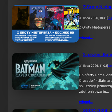
Z Groty Nieto
31 lipca 2026, 18:49
|
Z 
Z Groty Nietoperza
więcej…
2. sezon „Bat
31 lipca 2026, 11:02
|
Se
Do oferty Prime Vid
Crusader” („Batman:
sojusznicy jednoczą
zdetronizowanie…
więcej…
SDCC 2026: D