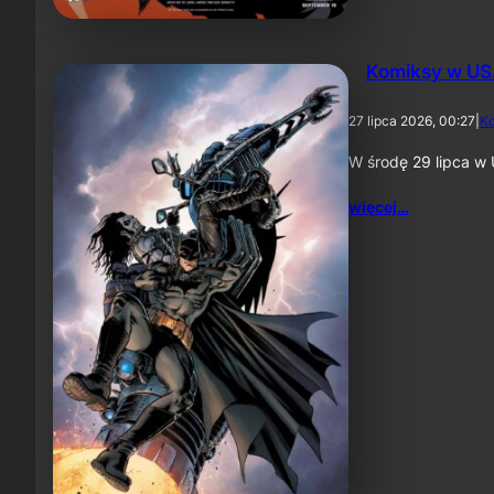
Komiksy w US
27 lipca 2026, 00:27
|
K
W środę 29 lipca w 
więcej…