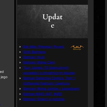
Updat
e
Bat-Man: Pierwszy Rycerz
Grób Batmana
Batman: Hush
Batman: Wojna Cieni
Tuzy Jokera: 13 klasycznych
ped
opowieści o zbrodniczym klaunie
 jego
Batman Detective Comics, Tom 1:
Gothamski Nokturn: Uwertura
Batman: Wojna żartów z zagadkami
Batman #445-447, #480
Batman: Śmierć w rodzinie
f