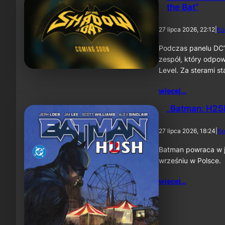
the Bat”
27 lipca 2026, 22:12
|
Ko
Podczas panelu DC’
zespół, który odpow
Level. Za sterami 
więcej…
„Batman: H2SH
27 lipca 2026, 18:24
|
Ko
Batman powraca w je
wrześniu w Polsce.
więcej…