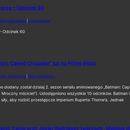
a
o
2
perza – Odcinek 60
r
0
o
2
l
d
Groty Nietoperza
|
2 komentarze
6
i
o
k
Z
 – Odcinek 60
o
G
m
r
p
o
o
t
z
y
y
N
man: Caped Crusader” już na Prime Video
t
i
o
e
d
riale animowane
|
Brak komentarzy
r
t
o
a
o
2
eo dodany został dzisiaj 2. sezon serialu animowanego „Batman: Ca
p
p
.
 Mroczny mściciel”). Udostępniono wszystkie 10 odcinków. Batman i
r
e
s
z
r
 siły, aby rozbić przestępcze imperium Ruperta Thorne’a. Jednak
e
y
z
z
„
a
o
T
–
n
h
O
„
e
d
eniz Camp oraz Javier Rodríguez twórcami „Shadow o
B
B