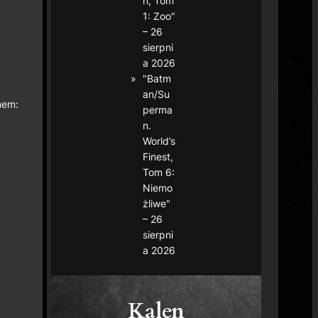
n, Tom
1: Zoo"
– 26
sierpni
a 2026
"Batm
an/Su
nem:
perma
n.
World’s
Finest,
Tom 6:
Niemo
żliwe"
– 26
sierpni
a 2026
Kalen