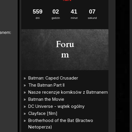
5
5
9
0
2
4
1
0
5
6
dni
godzin
minut
sekund
manem:
Foru
m