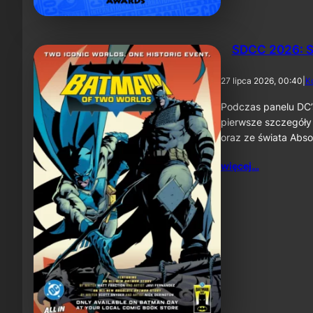
SDCC 2026: S
27 lipca 2026, 00:40
|
K
Podczas panelu DC’
pierwsze szczegóły
oraz ze świata Abs
więcej…