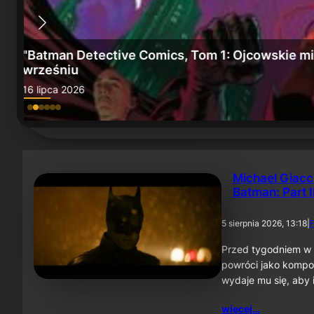
e" we
„Batman: Miasto szaleństwa” i „Batman, Tom 6
15 lipca 2026
Michael Giacc
Batman: Part I
5 sierpnia 2026, 13:18
|
F
Przed tygodniem w 
powróci jako kompo
wydaje mu się, aby 
więcej…