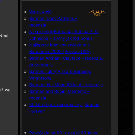
Wątpliwość
Batman: Dark Patterns –
recenzja
Nie prześpij Batmana i Robina P. K.
 Next
Johnsona + zimny jak lód bonus
Najlepsze komiksy związane z
Batmanem 2025 (Polska i USA)
Batman Arkham: Clayface – recenzja,
prezentacja
Batman i ukryty skarb Berniego
Wrightsona
Batman: Full Moon (Pełnia) – recenzja
już we
Batman and Robin: Memento –
recenzja
30 lat od polskiej premiery „Batman
Forever”
Powrót do lat 60. z okazji 60-lecia