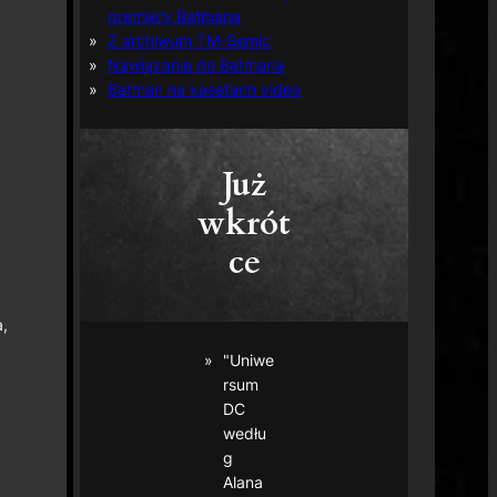
premiery Batmana
Z archiwum TM-Semic
Nawiązania do Batmana
Batman na kasetach video
Już
wkrót
ce
,
"Uniwe
rsum
DC
wedłu
g
Alana