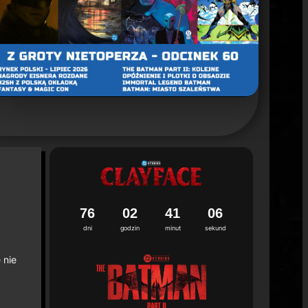
un 2. sezonu "Batman: Caped Crusader"
ca 2026
7
6
0
2
4
1
0
4
5
dni
godzin
minut
sekund
 nie