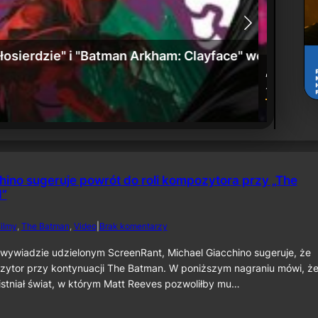
: Umierające miasto” już w sprzedaży
Zwiast
24 czerw
hino sugeruje powrót do roli kompozytora przy „The
I”
d
ilmy
, 
The Batman
, 
Video
|
Brak komentarzy
o
M
wywiadzie udzielonym ScreenRant, Michael Giacchino sugeruje, że
i
zytor przy kontynuacji The Batman. W poniższym nagraniu mówi, że
c
istniał świat, w którym Matt Reeves pozwoliłby mu…
h
a
e