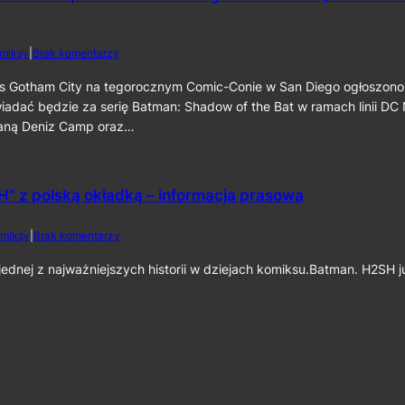
c
a
a
i
t
t
n
m
m
e
d
miksy
|
Brak komentarzy
a
a
k
o
n
n
6
S
s Gotham City na tegorocznym Comic-Conie w San Diego ogłoszono
:
:
0
D
iadać będzie za serię Batman: Shadow of the Bat w ramach linii DC
C
P
C
a
staną Deniz Camp oraz…
a
C
p
r
2
e
t
0
d
I
2
C
” z polską okładką – informacja prasowa
I
6
r
”
:
u
D
d
miksy
|
Brak komentarzy
s
e
o
a
n
„
dnej z najważniejszych historii w dziejach komiksu.Batman. H2SH 
d
i
B
e
z
a
r
C
t
”
a
m
j
m
a
u
p
n
ż
o
:
n
r
H
a