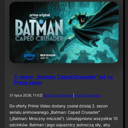
t
y
N
i
e
t
o
p
e
r
z
a
–
O
d
2. sezon „Batman: Caped Crusader” już na
c
Prime Video
i
n
e
d
31 lipca 2026, 11:02
|
Seriale animowane
|
Brak komentarzy
k
o
6
2
Do oferty Prime Video dodany został dzisiaj 2. sezon
0
.
serialu animowanego „Batman: Caped Crusader”
s
(„Batman: Mroczny mściciel”). Udostępniono wszystkie 10
e
odcinków. Batman i jego sojusznicy jednoczą siły, aby
z