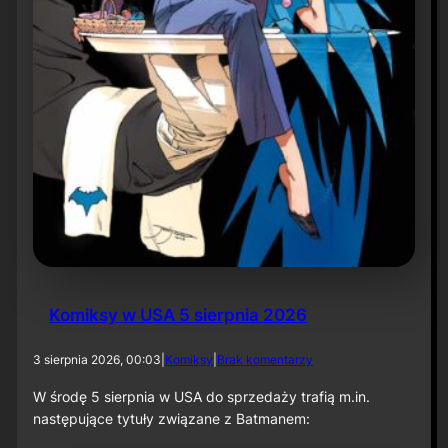
r
ó
t
d
o
r
o
l
i
k
o
m
p
o
z
y
t
Komiksy w USA 5 sierpnia 2026
o
r
a
d
3 sierpnia 2026, 00:03
|
Komiksy
|
Brak komentarzy
p
o
r
K
W środę 5 sierpnia w USA do sprzedaży trafią m.in.
z
o
następujące tytuły związane z Batmanem:
y
m
„