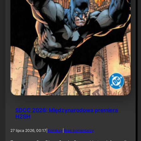
6
SDCC 2026: Międzynarodowa premiera
H2SH
d
27 lipca 2026, 00:17
|
Komiksy
|
Brak komentarzy
o