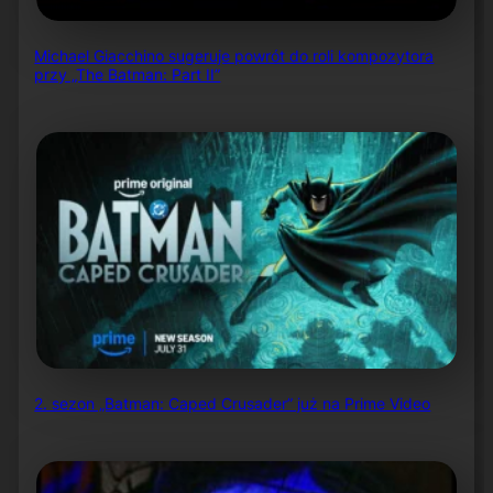
Michael Giacchino sugeruje powrót do roli kompozytora
przy „The Batman: Part II”
2. sezon „Batman: Caped Crusader” już na Prime Video