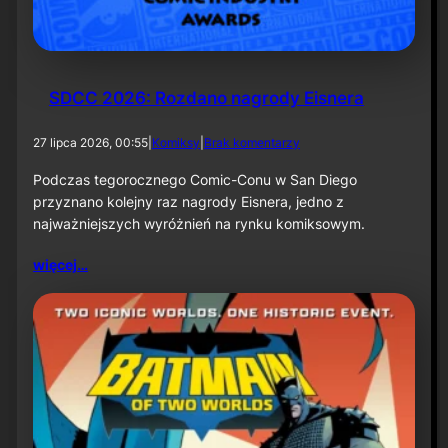
k
ą
–
i
n
f
SDCC 2026: Rozdano nagrody Eisnera
o
r
d
27 lipca 2026, 00:55
|
Komiksy
|
Brak komentarzy
m
o
a
S
Podczas tegorocznego Comic-Conu w San Diego
c
D
przyznano kolejny raz nagrody Eisnera, jedno z
j
C
a
najważniejszych wyróżnień na rynku komiksowym.
C
p
2
r
więcej…
0
a
2
s
6
o
:
w
R
a
o
z
d
a
n
o