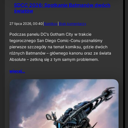
SDCC 2026: Spotkanie Batmanów dwóch
światów
d
27 lipca 2026, 00:40
|
Komiksy
|
Brak komentarzy
o
S
Podczas panelu DC’s Gotham City w trakcie
D
tegorocznego San Diego Comic-Conu poznaliśmy
C
pierwsze szczegóły na temat komiksu, gdzie dwóch
C
różnych Batmanów – głównego kanonu oraz ze świata
2
Absolute – zetkną się z tym samym problemem.
0
2
6
więcej…
:
S
p
o
t
k
a
n
i
e
B