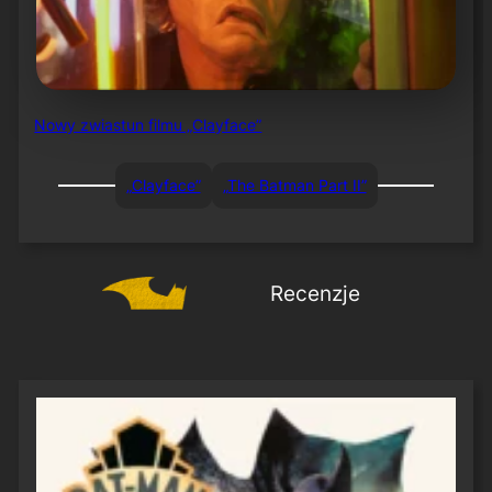
Nowy zwiastun filmu „Clayface”
„Clayface”
„The Batman Part II”
Recenzje