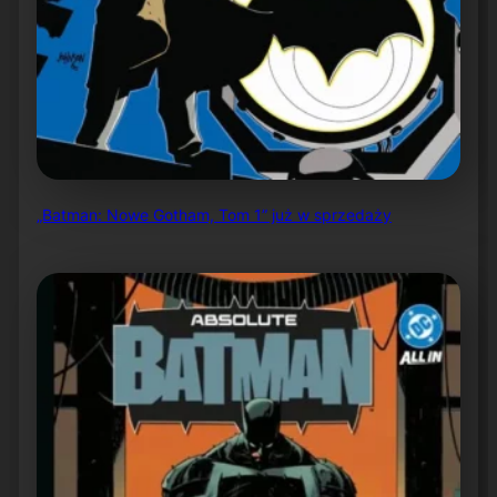
„Batman: Nowe Gotham, Tom 1” już w sprzedaży