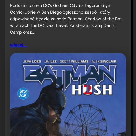
u
S
Podczas panelu DC’s Gotham City na tegorocznym
ż
D
Comic-Conie w San Diego ogłoszono zespół, który
n
C
odpowiadać będzie za serię Batman: Shadow of the Bat
a
C
w ramach linii DC Next Level. Za sterami staną Deniz
P
2
r
Camp oraz…
0
i
2
m
6
więcej…
e
:
V
D
i
e
d
n
e
i
o
z
C
a
m
p
o
r
a
z
J
a
v