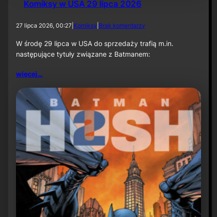
Komiksy w USA 29 lipca 2026
d
27 lipca 2026, 00:27
|
Komiksy
|
Brak komentarzy
o
K
W środę 29 lipca w USA do sprzedaży trafią m.in.
o
następujące tytuły związane z Batmanem:
m
i
więcej…
k
s
y
w
U
S
A
2
9
l
i
p
c
a
2
0
2