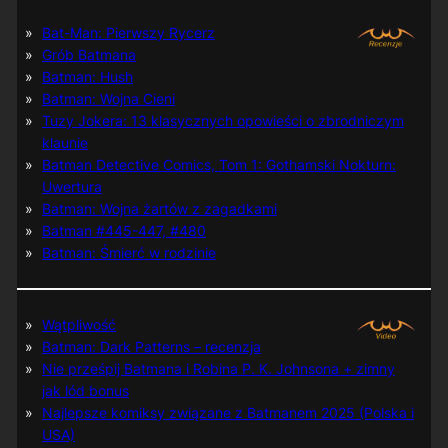
Bat-Man: Pierwszy Rycerz
Grób Batmana
Batman: Hush
Batman: Wojna Cieni
Tuzy Jokera: 13 klasycznych opowieści o zbrodniczym
klaunie
Batman Detective Comics, Tom 1: Gothamski Nokturn:
Uwertura
Batman: Wojna żartów z zagadkami
Batman #445-447, #480
Batman: Śmierć w rodzinie
Wątpliwość
Batman: Dark Patterns – recenzja
Nie prześpij Batmana i Robina P. K. Johnsona + zimny
jak lód bonus
Najlepsze komiksy związane z Batmanem 2025 (Polska i
USA)