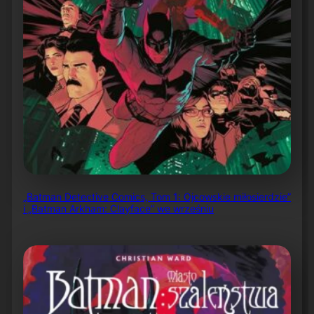
„Batman Detective Comics, Tom 1: Ojcowskie miłosierdzie”
i „Batman Arkham: Clayface” we wrześniu