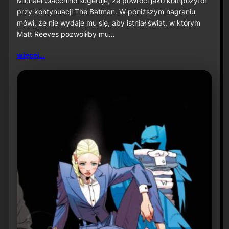
Michael Giacchino sugeruje, że powróci jako kompozytor
c
przy kontynuacji The Batman. W poniższym nagraniu
h
mówi, że nie wydaje mu się, aby istniał świat, w którym
a
Matt Reeves pozwoliłby mu…
e
l
G
więcej…
i
a
c
c
h
i
n
o
s
u
g
e
r
u
j
e
p
o
w