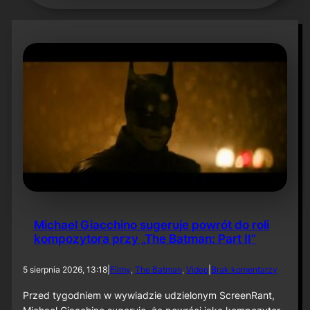
Michael Giacchino sugeruje powrót do roli
kompozytora przy „The Batman: Part II”
d
5 sierpnia 2026, 13:18
|
Filmy
, 
The Batman
, 
Video
|
Brak komentarzy
o
M
Przed tygodniem w wywiadzie udzielonym ScreenRant,
i