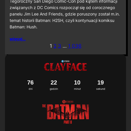
S
Tegoroczny San Diego Comic-Con pod kątem informacji
D
związanych z DC Comics rozpoczął się od corocznego
C
panelu Jim Lee And Friends, gdzie poruszony został m.in.
C
temat historii Batman: H2SH, czyli kontynuacji komiksu
2
Batman: Hush.
0
2
6
więcej…
:
1
2
3
…
1 036
M
i
ę
d
z
y
n
7
6
2
2
1
0
1
6
a
7
dni
godzin
minut
sekund
r
o
d
o
w
a
p
r