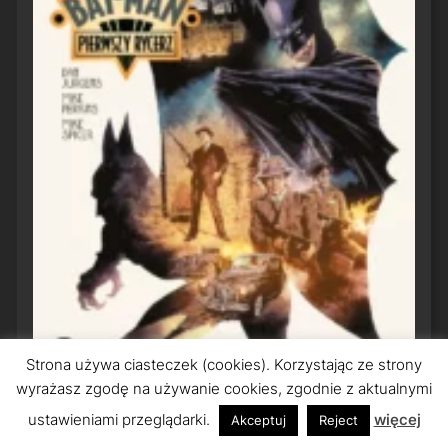
Strona używa ciasteczek (cookies). Korzystając ze strony
wyrażasz zgodę na używanie cookies, zgodnie z aktualnymi
ustawieniami przeglądarki.
więcej
Akceptuj
Reject
Bat-Man: Pierwszy Rycerz