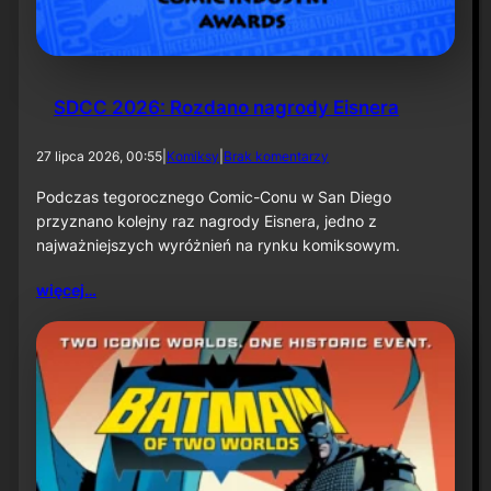
k
ą
–
i
n
f
SDCC 2026: Rozdano nagrody Eisnera
o
r
d
27 lipca 2026, 00:55
|
Komiksy
|
Brak komentarzy
m
o
a
S
Podczas tegorocznego Comic-Conu w San Diego
c
D
przyznano kolejny raz nagrody Eisnera, jedno z
j
C
a
najważniejszych wyróżnień na rynku komiksowym.
C
p
2
r
więcej…
0
a
2
s
6
o
:
w
R
a
o
z
d
a
n
o