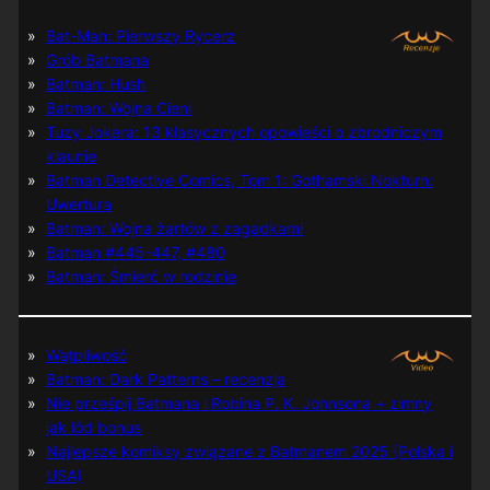
Bat-Man: Pierwszy Rycerz
Grób Batmana
Batman: Hush
Batman: Wojna Cieni
Tuzy Jokera: 13 klasycznych opowieści o zbrodniczym
klaunie
Batman Detective Comics, Tom 1: Gothamski Nokturn:
Uwertura
Batman: Wojna żartów z zagadkami
Batman #445-447, #480
Batman: Śmierć w rodzinie
Wątpliwość
Batman: Dark Patterns – recenzja
Nie prześpij Batmana i Robina P. K. Johnsona + zimny
jak lód bonus
Najlepsze komiksy związane z Batmanem 2025 (Polska i
USA)