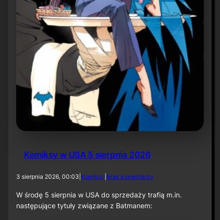
r
ó
t
d
o
r
o
l
i
k
o
m
p
o
z
y
t
Komiksy w USA 5 sierpnia 2026
o
r
a
d
3 sierpnia 2026, 00:03
|
Komiksy
|
Brak komentarzy
p
o
r
K
W środę 5 sierpnia w USA do sprzedaży trafią m.in.
z
o
następujące tytuły związane z Batmanem:
y
m
„