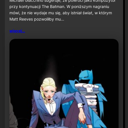
Michael Giacchino sugeruje, że powróci jako kompozytor
c
przy kontynuacji The Batman. W poniższym nagraniu
h
mówi, że nie wydaje mu się, aby istniał świat, w którym
a
Matt Reeves pozwoliłby mu…
e
l
G
więcej…
i
a
c
c
h
i
n
o
s
u
g
e
r
u
j
e
p
o
w