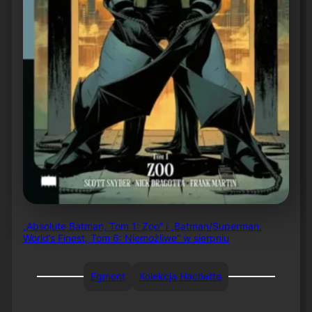
„Absolute Batman, Tom 1: Zoo” i „Batman/Superman.
World’s Finest, Tom 6: Niemożliwe” w sierpniu
Egmont
Kolekcja Hachette