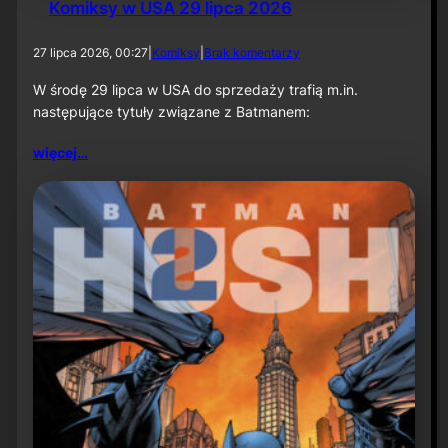
Komiksy w USA 29 lipca 2026
d
27 lipca 2026, 00:27
|
Komiksy
|
Brak komentarzy
o
K
W środę 29 lipca w USA do sprzedaży trafią m.in.
o
następujące tytuły związane z Batmanem:
m
i
więcej…
k
s
y
w
U
S
A
2
9
l
i
p
c
a
2
0
2