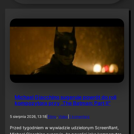
Michael Giacchino sugeruje powrót do roli
kompozytora przy „The Batman: Part II”
d
5 sierpnia 2026, 13:18
|
Filmy
, 
Video
|
1 komentarz
o
M
Przed tygodniem w wywiadzie udzielonym ScreenRant,
i