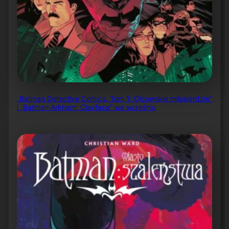
„Batman Detective Comics, Tom 1: Ojcowskie miłosierdzie”
i „Batman Arkham: Clayface” we wrześniu