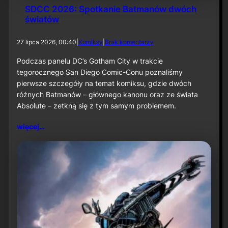
SDCC 2026: Spotkanie Batmanów dwóch
światów
d
27 lipca 2026, 00:40
|
Komiksy
|
Brak komentarzy
o
S
Podczas panelu DC’s Gotham City w trakcie
D
tegorocznego San Diego Comic-Conu poznaliśmy
C
pierwsze szczegóły na temat komiksu, gdzie dwóch
C
różnych Batmanów – głównego kanonu oraz ze świata
2
Absolute – zetkną się z tym samym problemem.
0
2
6
więcej…
:
S
p
o
t
k
a
n
i
e
B