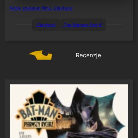
Nowy zwiastun filmu „Clayface”
„Clayface”
„The Batman Part II”
Recenzje