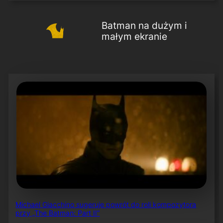
Batman na dużym i
małym ekranie
Michael Giacchino sugeruje powrót do roli kompozytora
przy „The Batman: Part II”