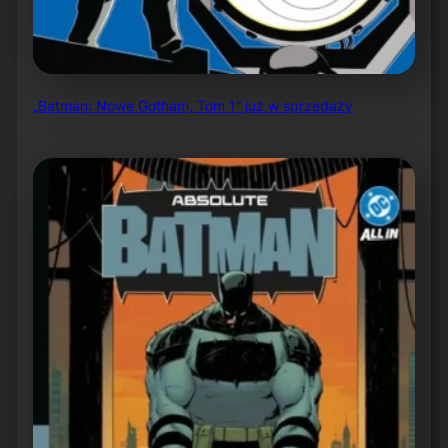
„Batman: Nowe Gotham, Tom 1” już w sprzedaży