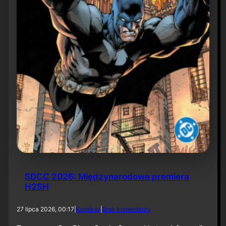
6
SDCC 2026: Międzynarodowa premiera
H2SH
d
27 lipca 2026, 00:17
|
Komiksy
|
Brak komentarzy
o