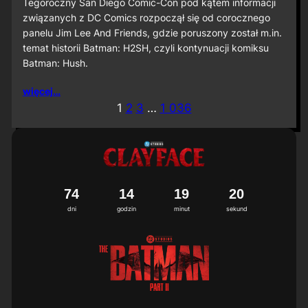
S
Tegoroczny San Diego Comic-Con pod kątem informacji
D
związanych z DC Comics rozpoczął się od corocznego
C
panelu Jim Lee And Friends, gdzie poruszony został m.in.
C
temat historii Batman: H2SH, czyli kontynuacji komiksu
2
Batman: Hush.
0
2
6
więcej…
:
1
2
3
…
1 036
M
i
ę
d
z
y
n
7
4
1
4
1
9
1
7
a
8
dni
godzin
minut
sekund
r
o
d
o
w
a
p
r