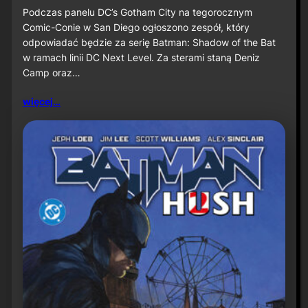
u
S
Podczas panelu DC’s Gotham City na tegorocznym
ż
D
Comic-Conie w San Diego ogłoszono zespół, który
n
C
odpowiadać będzie za serię Batman: Shadow of the Bat
a
C
w ramach linii DC Next Level. Za sterami staną Deniz
P
2
r
Camp oraz…
0
i
2
m
6
więcej…
e
:
V
D
i
e
d
n
e
i
o
z
C
a
m
p
o
r
a
z
J
a
v