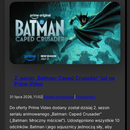
t
y
N
i
e
t
o
p
e
r
z
a
–
O
d
2. sezon „Batman: Caped Crusader” już na
c
Prime Video
i
n
e
d
31 lipca 2026, 11:02
|
Seriale animowane
|
1 komentarz
k
o
6
2
Do oferty Prime Video dodany został dzisiaj 2. sezon
0
.
serialu animowanego „Batman: Caped Crusader”
s
(„Batman: Mroczny mściciel”). Udostępniono wszystkie 10
e
odcinków. Batman i jego sojusznicy jednoczą siły, aby
z