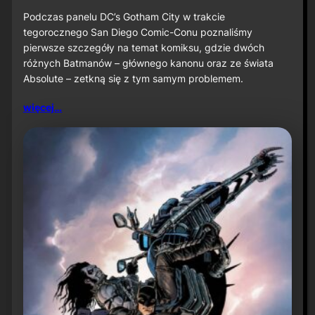
o
S
Podczas panelu DC’s Gotham City w trakcie
D
tegorocznego San Diego Comic-Conu poznaliśmy
C
pierwsze szczegóły na temat komiksu, gdzie dwóch
C
różnych Batmanów – głównego kanonu oraz ze świata
2
Absolute – zetkną się z tym samym problemem.
0
2
6
więcej…
:
S
p
o
t
k
a
n
i
e
B
a
t
m
a
n