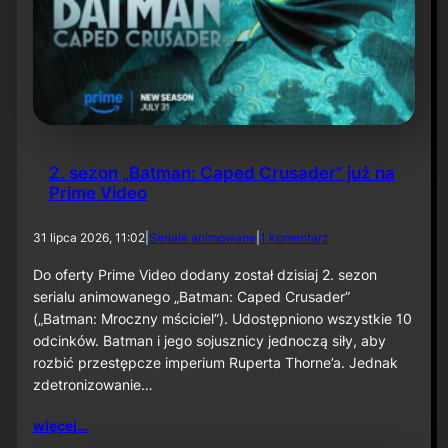
t
o
p
e
r
z
a
–
O
d
2. sezon „Batman: Caped Crusader” już na
c
Prime Video
i
n
e
d
31 lipca 2026, 11:02
|
Seriale animowane
|
1 komentarz
k
o
6
2
Do oferty Prime Video dodany został dzisiaj 2. sezon
0
.
serialu animowanego „Batman: Caped Crusader”
s
(„Batman: Mroczny mściciel”). Udostępniono wszystkie 10
e
odcinków. Batman i jego sojusznicy jednoczą siły, aby
z
rozbić przestępcze imperium Ruperta Thorne’a. Jednak
o
n
zdetronizowanie…
„
B
więcej…
a