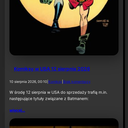
Komiksy w USA 12 sierpnia 2026
d
10 sierpnia 2026, 00:10
|
Komiksy
|
Brak komentarzy
o
K
W środę 12 sierpnia w USA do sprzedaży trafią m.in.
o
następujące tytuły związane z Batmanem:
m
i
więcej…
k
s
y
w