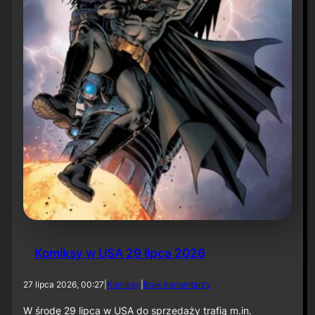
ó
w
d
w
ó
c
h
ś
w
i
a
t
ó
w
Komiksy w USA 29 lipca 2026
d
27 lipca 2026, 00:27
|
Komiksy
|
Brak komentarzy
o
K
W środę 29 lipca w USA do sprzedaży trafią m.in.