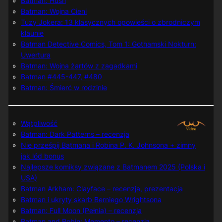
Batman: Hush
Batman: Wojna Cieni
Tuzy Jokera: 13 klasycznych opowieści o zbrodniczym
klaunie
Batman Detective Comics, Tom 1: Gothamski Nokturn:
Uwertura
Batman: Wojna żartów z zagadkami
Batman #445-447, #480
Batman: Śmierć w rodzinie
Wątpliwość
Batman: Dark Patterns – recenzja
Nie prześpij Batmana i Robina P. K. Johnsona + zimny
jak lód bonus
Najlepsze komiksy związane z Batmanem 2025 (Polska i
USA)
Batman Arkham: Clayface – recenzja, prezentacja
Batman i ukryty skarb Berniego Wrightsona
Batman: Full Moon (Pełnia) – recenzja
Batman and Robin: Memento – recenzja