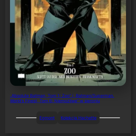
„Absolute Batman, Tom 1: Zoo” i „Batman/Superman.
World’s Finest, Tom 6: Niemożliwe” w sierpniu
Egmont
Kolekcja Hachette