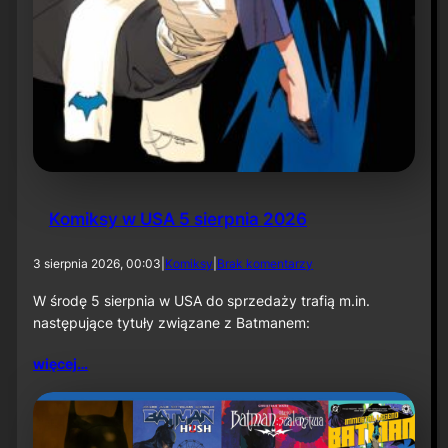
r
o
l
i
k
o
m
p
o
z
y
t
Komiksy w USA 5 sierpnia 2026
o
r
a
d
3 sierpnia 2026, 00:03
|
Komiksy
|
Brak komentarzy
p
o
r
K
W środę 5 sierpnia w USA do sprzedaży trafią m.in.
z
o
następujące tytuły związane z Batmanem:
y
m
„
i
więcej…
T
k
h
s
e
y
B
w
a
U