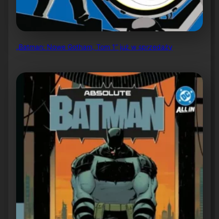
„Batman: Nowe Gotham, Tom 1” już w sprzedaży