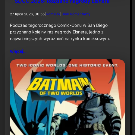
SDCC 2026: Rozdano nagrody Eisnera
o
r
d
27 lipca 2026, 00:55
|
Komiksy
|
Brak komentarzy
m
o
a
S
Podczas tegorocznego Comic-Conu w San Diego
c
D
przyznano kolejny raz nagrody Eisnera, jedno z
j
C
a
najważniejszych wyróżnień na rynku komiksowym.
C
p
2
r
więcej…
0
a
2
s
6
o
:
w
R
a
o
z
d
a
n
o
n
a
g
r
o