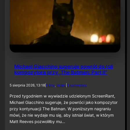
U
S
A
1
2
s
i
e
r
p
n
i
Michael Giacchino sugeruje powrót do roli
a
kompozytora przy „The Batman: Part II”
2
0
2
d
5 sierpnia 2026, 13:18
|
Filmy
, 
Video
|
1 komentarz
6
o
M
Przed tygodniem w wywiadzie udzielonym ScreenRant,
i
Michael Giacchino sugeruje, że powróci jako kompozytor
c
przy kontynuacji The Batman. W poniższym nagraniu
h
mówi, że nie wydaje mu się, aby istniał świat, w którym
a
Matt Reeves pozwoliłby mu…
e
l