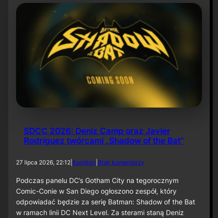
t
m
a
n
:
C
a
p
e
d
C
r
u
s
a
SDCC 2026: Deniz Camp oraz Javier
d
Rodríguez twórcami „Shadow of the Bat”
e
r
”
d
27 lipca 2026, 22:12
|
Komiksy
|
Brak komentarzy
j
o
u
S
Podczas panelu DC’s Gotham City na tegorocznym
ż
D
Comic-Conie w San Diego ogłoszono zespół, który
n
C
odpowiadać będzie za serię Batman: Shadow of the Bat
a
C
w ramach linii DC Next Level. Za sterami staną Deniz
P
2