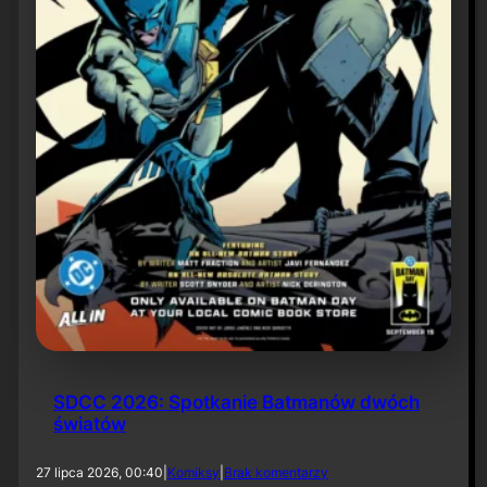
d
y
E
i
s
n
e
r
a
SDCC 2026: Spotkanie Batmanów dwóch
światów
d
27 lipca 2026, 00:40
|
Komiksy
|
Brak komentarzy