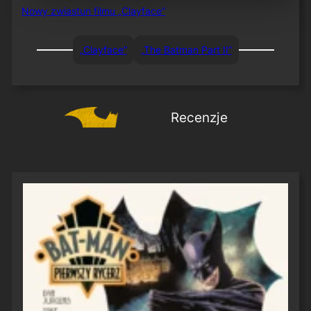
Nowy zwiastun filmu „Clayface”
„Clayface”
„The Batman Part II”
Recenzje