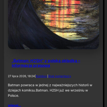
d
r
í
g
u
e
z
t
w
ó
r
c
a
m
„Batman: H2SH” z polską okładką –
i
informacja prasowa
„
S
d
h
27 lipca 2026, 18:24
|
Komiksy
|
Brak komentarzy
o
a
„
d
Batman powraca w jednej z najważniejszych historii w
B
o
dziejach komiksu.Batman. H2SH już we wrześniu w
a
w
Polsce.
t
o
m
f
więcej…
a
t