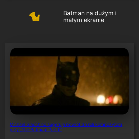
Batman na dużym i
małym ekranie
Michael Giacchino sugeruje powrót do roli kompozytora
przy „The Batman: Part II”