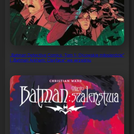
„Batman Detective Comics, Tom 1: Ojcowskie miłosierdzie”
i „Batman Arkham: Clayface” we wrześniu