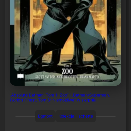
„Absolute Batman, Tom 1: Zoo” i „Batman/Superman.
World’s Finest, Tom 6: Niemożliwe” w sierpniu
Egmont
Kolekcja Hachette