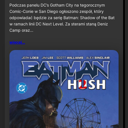
u
S
Podczas panelu DC’s Gotham City na tegorocznym
ż
D
Comic-Conie w San Diego ogłoszono zespół, który
n
C
odpowiadać będzie za serię Batman: Shadow of the Bat
a
C
w ramach linii DC Next Level. Za sterami staną Deniz
P
2
r
Camp oraz…
0
i
2
m
6
więcej…
e
:
V
D
i
e
d
n
e
i
o
z
C
a
m
p
o
r
a
z
J
a
v