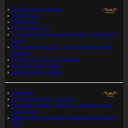
Bat-Man: Pierwszy Rycerz
Grób Batmana
Batman: Hush
Batman: Wojna Cieni
Tuzy Jokera: 13 klasycznych opowieści o zbrodniczym
klaunie
Batman Detective Comics, Tom 1: Gothamski Nokturn:
Uwertura
Batman: Wojna żartów z zagadkami
Batman #445-447, #480
Batman: Śmierć w rodzinie
Wątpliwość
Batman: Dark Patterns – recenzja
Nie prześpij Batmana i Robina P. K. Johnsona + zimny
jak lód bonus
Najlepsze komiksy związane z Batmanem 2025 (Polska i
USA)