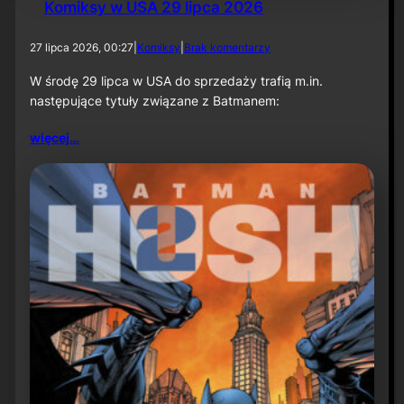
Komiksy w USA 29 lipca 2026
d
27 lipca 2026, 00:27
|
Komiksy
|
Brak komentarzy
o
K
W środę 29 lipca w USA do sprzedaży trafią m.in.
o
następujące tytuły związane z Batmanem:
m
i
więcej…
k
s
y
w
U
S
A
2
9
l
i
p
c
a
2
0
2