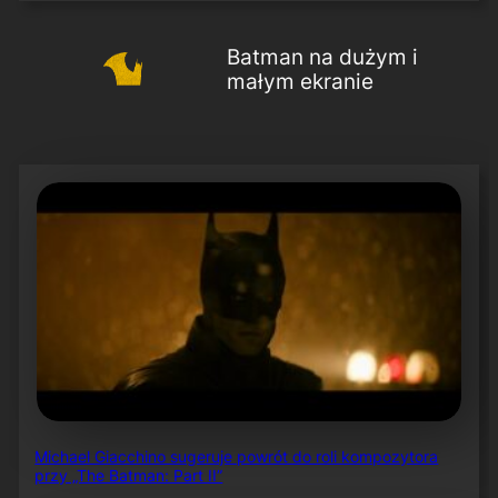
Batman na dużym i
małym ekranie
Michael Giacchino sugeruje powrót do roli kompozytora
przy „The Batman: Part II”