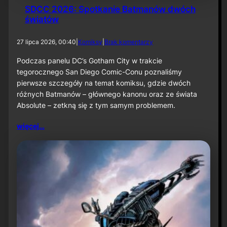
SDCC 2026: Spotkanie Batmanów dwóch
światów
d
27 lipca 2026, 00:40
|
Komiksy
|
Brak komentarzy
o
S
Podczas panelu DC’s Gotham City w trakcie
D
tegorocznego San Diego Comic-Conu poznaliśmy
C
pierwsze szczegóły na temat komiksu, gdzie dwóch
C
różnych Batmanów – głównego kanonu oraz ze świata
2
Absolute – zetkną się z tym samym problemem.
0
2
6
więcej…
:
S
p
o
t
k
a
n
i
e
B