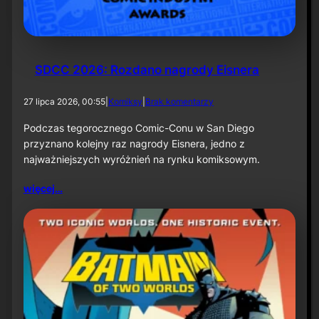
k
ą
–
i
n
f
SDCC 2026: Rozdano nagrody Eisnera
o
r
d
27 lipca 2026, 00:55
|
Komiksy
|
Brak komentarzy
m
o
a
S
Podczas tegorocznego Comic-Conu w San Diego
c
D
przyznano kolejny raz nagrody Eisnera, jedno z
j
C
a
najważniejszych wyróżnień na rynku komiksowym.
C
p
2
r
więcej…
0
a
2
s
6
o
:
w
R
a
o
z
d
a
n
o