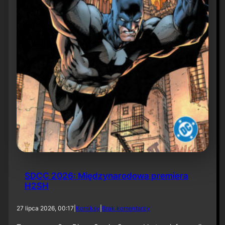
6
SDCC 2026: Międzynarodowa premiera
H2SH
d
27 lipca 2026, 00:17
|
Komiksy
|
Brak komentarzy
o