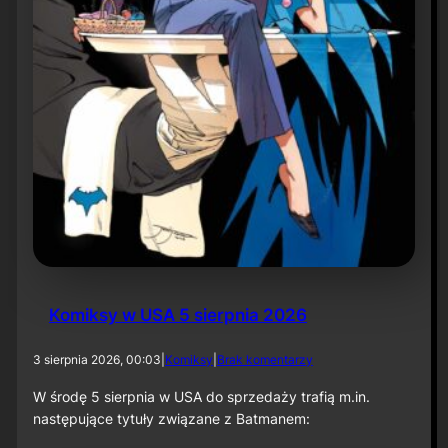
r
ó
t
d
o
r
o
l
i
k
o
m
p
o
z
y
t
Komiksy w USA 5 sierpnia 2026
o
r
a
d
3 sierpnia 2026, 00:03
|
Komiksy
|
Brak komentarzy
p
o
r
K
W środę 5 sierpnia w USA do sprzedaży trafią m.in.
z
o
następujące tytuły związane z Batmanem:
y
m
„