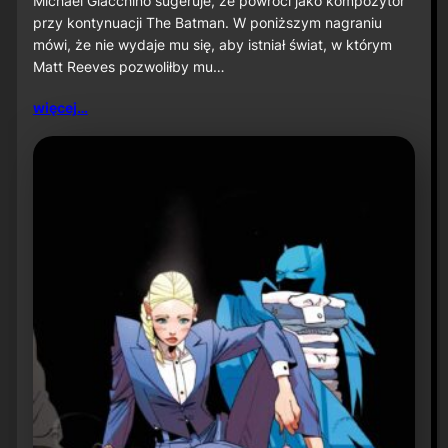
Michael Giacchino sugeruje, że powróci jako kompozytor
c
przy kontynuacji The Batman. W poniższym nagraniu
h
mówi, że nie wydaje mu się, aby istniał świat, w którym
a
Matt Reeves pozwoliłby mu…
e
l
G
więcej…
i
a
c
c
h
i
n
o
s
u
g
e
r
u
j
e
p
o
w