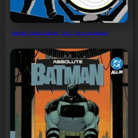
„Batman: Nowe Gotham, Tom 1” już w sprzedaży