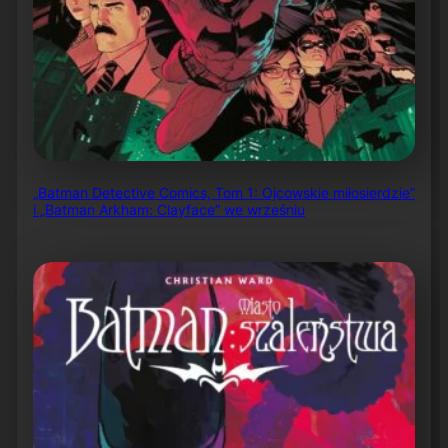
„Batman Detective Comics, Tom 1: Ojcowskie miłosierdzie”
i „Batman Arkham: Clayface” we wrześniu