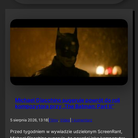
Michael Giacchino sugeruje powrót do roli
kompozytora przy „The Batman: Part II”
d
5 sierpnia 2026, 13:18
|
Filmy
, 
Video
|
1 komentarz
o
M
Przed tygodniem w wywiadzie udzielonym ScreenRant,
i