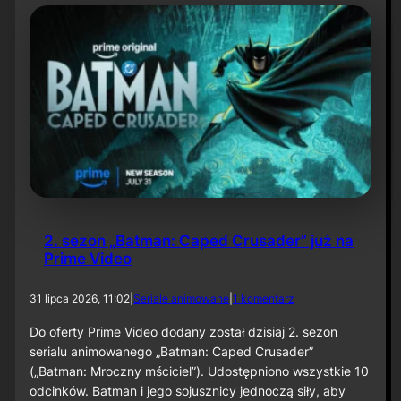
t
y
N
i
e
t
o
p
e
r
z
a
–
O
d
2. sezon „Batman: Caped Crusader” już na
c
Prime Video
i
n
e
d
31 lipca 2026, 11:02
|
Seriale animowane
|
1 komentarz
k
o
6
2
Do oferty Prime Video dodany został dzisiaj 2. sezon
0
.
serialu animowanego „Batman: Caped Crusader”
s
(„Batman: Mroczny mściciel”). Udostępniono wszystkie 10
e
odcinków. Batman i jego sojusznicy jednoczą siły, aby
z