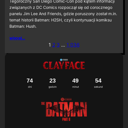
S
Tegoroczny San Diego Comic-Con pod kątem informacji
D
związanych z DC Comics rozpoczął się od corocznego
C
panelu Jim Lee And Friends, gdzie poruszony został m.in.
C
temat historii Batman: H2SH, czyli kontynuacji komiksu
2
Batman: Hush.
0
2
6
więcej…
:
1
2
3
…
1 036
M
i
ę
d
z
y
n
7
4
2
3
4
9
5
1
2
a
dni
godzin
minut
sekund
r
o
d
o
w
a
p
r