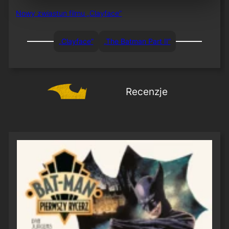
Nowy zwiastun filmu „Clayface”
„Clayface”
„The Batman Part II”
Recenzje