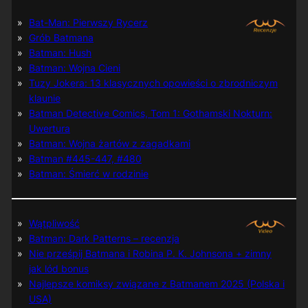
Bat-Man: Pierwszy Rycerz
Grób Batmana
Batman: Hush
Batman: Wojna Cieni
Tuzy Jokera: 13 klasycznych opowieści o zbrodniczym
klaunie
Batman Detective Comics, Tom 1: Gothamski Nokturn:
Uwertura
Batman: Wojna żartów z zagadkami
Batman #445-447, #480
Batman: Śmierć w rodzinie
Wątpliwość
Batman: Dark Patterns – recenzja
Nie prześpij Batmana i Robina P. K. Johnsona + zimny
jak lód bonus
Najlepsze komiksy związane z Batmanem 2025 (Polska i
USA)