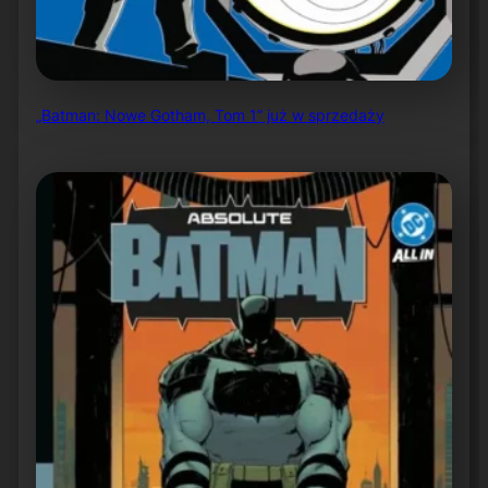
„Batman: Nowe Gotham, Tom 1” już w sprzedaży