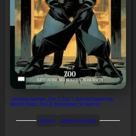
„Absolute Batman, Tom 1: Zoo” i „Batman/Superman.
World’s Finest, Tom 6: Niemożliwe” w sierpniu
Egmont
Kolekcja Hachette