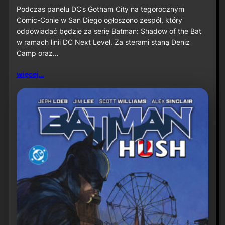
u
S
Podczas panelu DC’s Gotham City na tegorocznym
ż
D
Comic-Conie w San Diego ogłoszono zespół, który
n
C
odpowiadać będzie za serię Batman: Shadow of the Bat
a
C
w ramach linii DC Next Level. Za sterami staną Deniz
P
2
r
Camp oraz…
0
i
2
m
6
więcej…
e
:
V
D
i
e
d
n
e
i
o
z
C
a
m
p
o
r
a
z
J
a
v