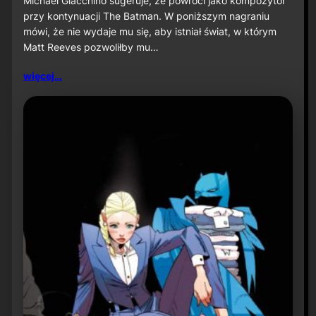
Michael Giacchino sugeruje, że powróci jako kompozytor
c
przy kontynuacji The Batman. W poniższym nagraniu
h
mówi, że nie wydaje mu się, aby istniał świat, w którym
a
Matt Reeves pozwoliłby mu…
e
l
G
więcej…
i
a
c
c
h
i
n
o
s
u
g
e
r
u
j
e
p
o
w