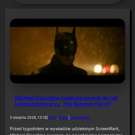
Michael Giacchino sugeruje powrót do roli
kompozytora przy „The Batman: Part II”
d
5 sierpnia 2026, 13:18
|
Filmy
, 
Video
|
1 komentarz
o
M
Przed tygodniem w wywiadzie udzielonym ScreenRant,
i