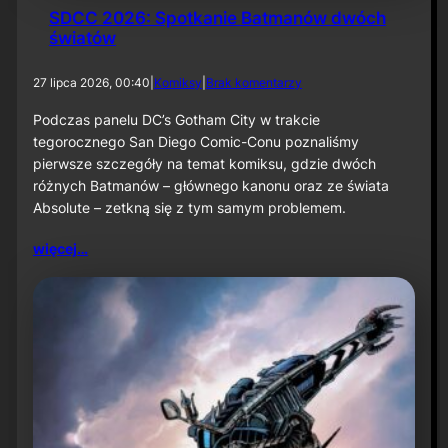
SDCC 2026: Spotkanie Batmanów dwóch
światów
d
27 lipca 2026, 00:40
|
Komiksy
|
Brak komentarzy
o
S
Podczas panelu DC’s Gotham City w trakcie
D
tegorocznego San Diego Comic-Conu poznaliśmy
C
pierwsze szczegóły na temat komiksu, gdzie dwóch
C
różnych Batmanów – głównego kanonu oraz ze świata
2
Absolute – zetkną się z tym samym problemem.
0
2
6
więcej…
:
S
p
o
t
k
a
n
i
e
B