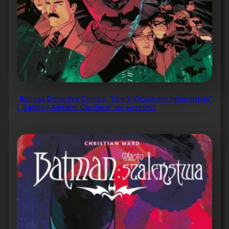
„Batman Detective Comics, Tom 1: Ojcowskie miłosierdzie”
i „Batman Arkham: Clayface” we wrześniu