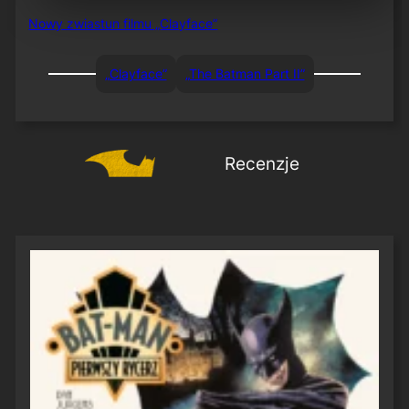
Nowy zwiastun filmu „Clayface”
„Clayface”
„The Batman Part II”
Recenzje