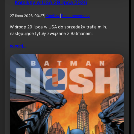
Komiksy w USA 29 lipca 2026
d
27 lipca 2026, 00:27
|
Komiksy
|
Brak komentarzy
o
K
W środę 29 lipca w USA do sprzedaży trafią m.in.
o
następujące tytuły związane z Batmanem:
m
i
więcej…
k
s
y
w
U
S
A
2
9
l
i
p
c
a
2
0
2