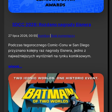
k
ą
–
i
n
f
SDCC 2026: Rozdano nagrody Eisnera
o
r
d
27 lipca 2026, 00:55
|
Komiksy
|
Brak komentarzy
m
o
a
S
Podczas tegorocznego Comic-Conu w San Diego
c
D
przyznano kolejny raz nagrody Eisnera, jedno z
j
C
a
najważniejszych wyróżnień na rynku komiksowym.
C
p
2
r
więcej…
0
a
2
s
6
o
:
w
R
a
o
z
d
a
n
o