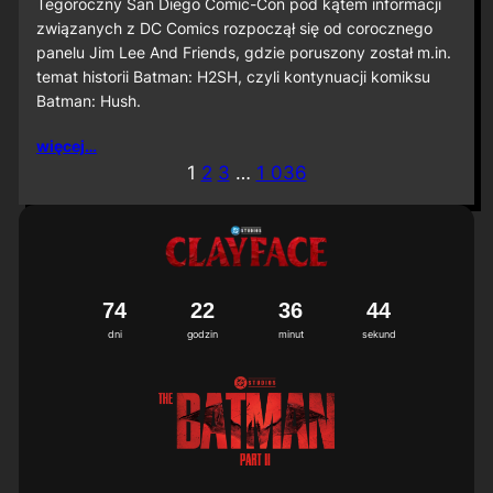
S
Tegoroczny San Diego Comic-Con pod kątem informacji
D
związanych z DC Comics rozpoczął się od corocznego
C
panelu Jim Lee And Friends, gdzie poruszony został m.in.
C
temat historii Batman: H2SH, czyli kontynuacji komiksu
2
Batman: Hush.
0
2
6
więcej…
:
1
2
3
…
1 036
M
i
ę
d
z
y
n
7
4
2
2
3
6
4
2
a
dni
godzin
minut
sekund
r
o
d
o
w
a
p
r