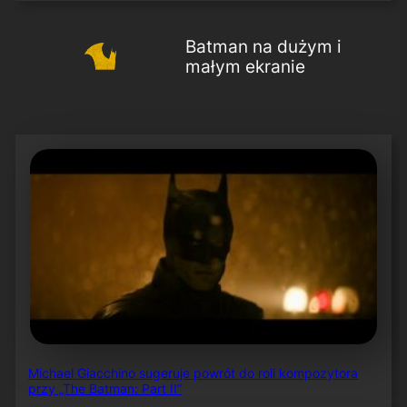
Batman na dużym i
małym ekranie
Michael Giacchino sugeruje powrót do roli kompozytora
przy „The Batman: Part II”