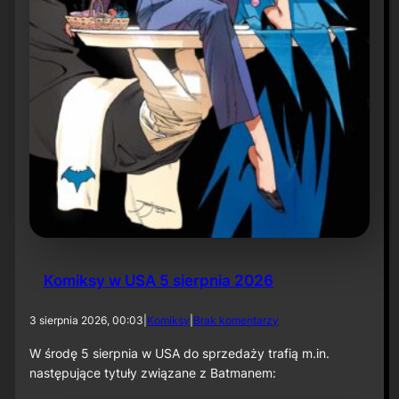
r
ó
t
d
o
r
o
l
i
k
o
m
p
o
z
y
t
Komiksy w USA 5 sierpnia 2026
o
r
a
d
3 sierpnia 2026, 00:03
|
Komiksy
|
Brak komentarzy
p
o
r
K
W środę 5 sierpnia w USA do sprzedaży trafią m.in.
z
o
następujące tytuły związane z Batmanem:
y
m
„