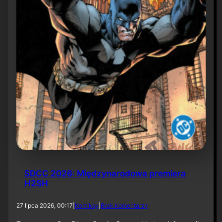
6
SDCC 2026: Międzynarodowa premiera
H2SH
d
27 lipca 2026, 00:17
|
Komiksy
|
Brak komentarzy
o