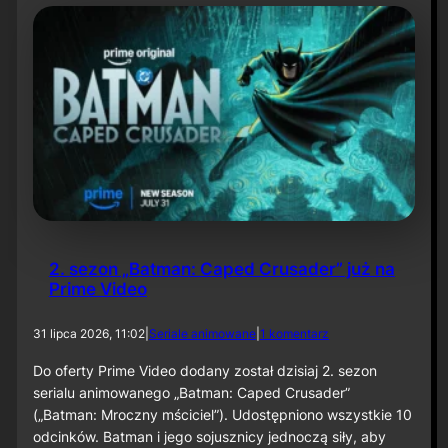
t
y
N
i
e
t
o
p
e
r
z
a
–
O
d
2. sezon „Batman: Caped Crusader” już na
c
Prime Video
i
n
e
d
31 lipca 2026, 11:02
|
Seriale animowane
|
1 komentarz
k
o
6
2
Do oferty Prime Video dodany został dzisiaj 2. sezon
0
.
serialu animowanego „Batman: Caped Crusader”
s
(„Batman: Mroczny mściciel”). Udostępniono wszystkie 10
e
odcinków. Batman i jego sojusznicy jednoczą siły, aby
z