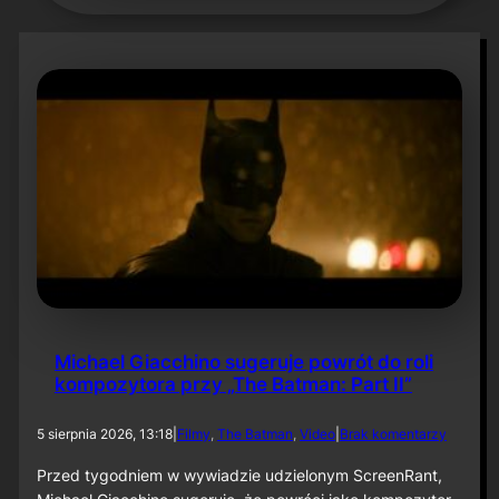
Michael Giacchino sugeruje powrót do roli
kompozytora przy „The Batman: Part II”
d
5 sierpnia 2026, 13:18
|
Filmy
, 
The Batman
, 
Video
|
Brak komentarzy
o
M
Przed tygodniem w wywiadzie udzielonym ScreenRant,
i