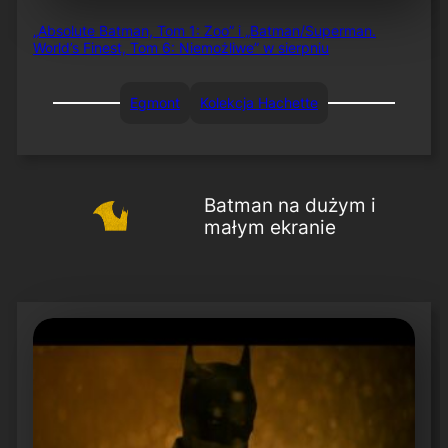
„Absolute Batman, Tom 1: Zoo” i „Batman/Superman.
World’s Finest, Tom 6: Niemożliwe” w sierpniu
Egmont
Kolekcja Hachette
Batman na dużym i
małym ekranie