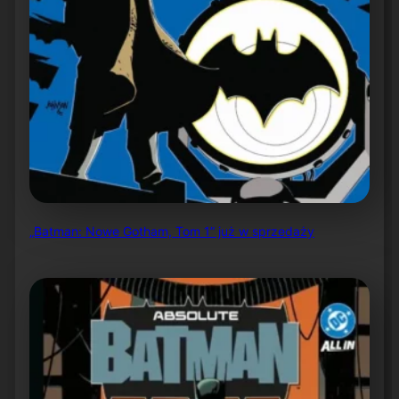
„Batman: Nowe Gotham, Tom 1” już w sprzedaży