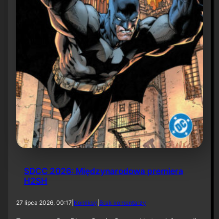
6
SDCC 2026: Międzynarodowa premiera
H2SH
d
27 lipca 2026, 00:17
|
Komiksy
|
Brak komentarzy
o