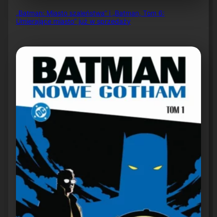
„Batman: Miasto szaleństwa” i „Batman, Tom 6:
Umierające miasto” już w sprzedaży