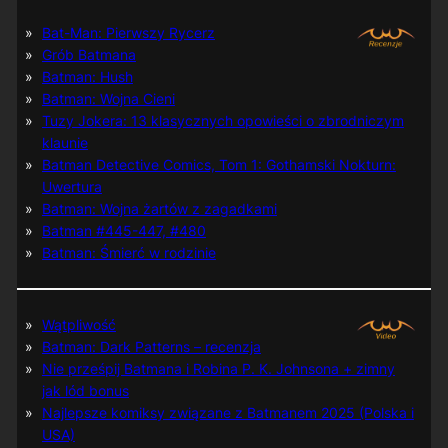
Bat-Man: Pierwszy Rycerz
Grób Batmana
Batman: Hush
Batman: Wojna Cieni
Tuzy Jokera: 13 klasycznych opowieści o zbrodniczym
klaunie
Batman Detective Comics, Tom 1: Gothamski Nokturn:
Uwertura
Batman: Wojna żartów z zagadkami
Batman #445-447, #480
Batman: Śmierć w rodzinie
Wątpliwość
Batman: Dark Patterns – recenzja
Nie prześpij Batmana i Robina P. K. Johnsona + zimny
jak lód bonus
Najlepsze komiksy związane z Batmanem 2025 (Polska i
USA)