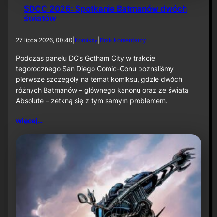
SDCC 2026: Spotkanie Batmanów dwóch
światów
d
27 lipca 2026, 00:40
|
Komiksy
|
Brak komentarzy
o
S
Podczas panelu DC’s Gotham City w trakcie
D
tegorocznego San Diego Comic-Conu poznaliśmy
C
pierwsze szczegóły na temat komiksu, gdzie dwóch
C
różnych Batmanów – głównego kanonu oraz ze świata
2
Absolute – zetkną się z tym samym problemem.
0
2
6
więcej…
:
S
p
o
t
k
a
n
i
e
B