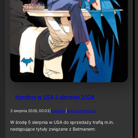
r
ó
t
d
o
r
o
l
i
k
o
m
p
o
z
y
t
Komiksy w USA 5 sierpnia 2026
o
r
a
d
3 sierpnia 2026, 00:03
|
Komiksy
|
Brak komentarzy
p
o
r
K
W środę 5 sierpnia w USA do sprzedaży trafią m.in.
z
o
następujące tytuły związane z Batmanem:
y
m
„