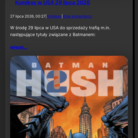
Komiksy w USA 29 lipca 2026
d
27 lipca 2026, 00:27
|
Komiksy
|
Brak komentarzy
o
K
W środę 29 lipca w USA do sprzedaży trafią m.in.
o
następujące tytuły związane z Batmanem:
m
i
więcej…
k
s
y
w
U
S
A
2
9
l
i
p
c
a
2
0
2