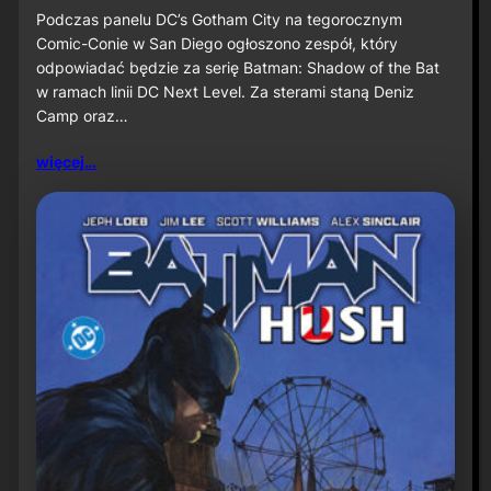
u
S
Podczas panelu DC’s Gotham City na tegorocznym
ż
D
Comic-Conie w San Diego ogłoszono zespół, który
n
C
odpowiadać będzie za serię Batman: Shadow of the Bat
a
C
w ramach linii DC Next Level. Za sterami staną Deniz
P
2
r
Camp oraz…
0
i
2
m
6
więcej…
e
:
V
D
i
e
d
n
e
i
o
z
C
a
m
p
o
r
a
z
J
a
v