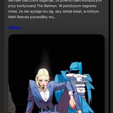
Michael Giacchino sugeruje, że powróci jako kompozytor
c
przy kontynuacji The Batman. W poniższym nagraniu
h
mówi, że nie wydaje mu się, aby istniał świat, w którym
a
Matt Reeves pozwoliłby mu…
e
l
G
więcej…
i
a
c
c
h
i
n
o
s
u
g
e
r
u
j
e
p
o
w