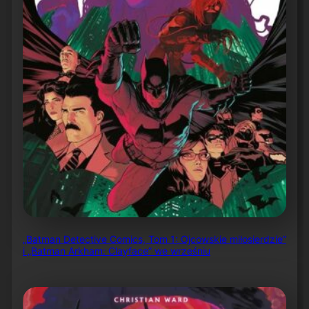
„Batman Detective Comics, Tom 1: Ojcowskie miłosierdzie”
i „Batman Arkham: Clayface” we wrześniu