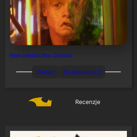
Nowy zwiastun filmu „Clayface”
„Clayface”
„The Batman Part II”
Recenzje