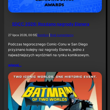
k
ą
–
i
n
f
SDCC 2026: Rozdano nagrody Eisnera
o
r
d
27 lipca 2026, 00:55
|
Komiksy
|
Brak komentarzy
m
o
a
S
Podczas tegorocznego Comic-Conu w San Diego
c
D
przyznano kolejny raz nagrody Eisnera, jedno z
j
C
a
najważniejszych wyróżnień na rynku komiksowym.
C
p
2
r
więcej…
0
a
2
s
6
o
:
w
R
a
o
z
d
a
n
o