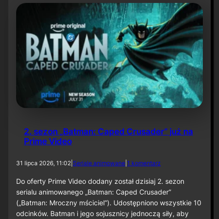
t
y
N
i
e
t
o
p
e
r
z
a
–
O
d
2. sezon „Batman: Caped Crusader” już na
c
Prime Video
i
n
e
d
31 lipca 2026, 11:02
|
Seriale animowane
|
1 komentarz
k
o
6
2
Do oferty Prime Video dodany został dzisiaj 2. sezon
0
.
serialu animowanego „Batman: Caped Crusader”
s
(„Batman: Mroczny mściciel”). Udostępniono wszystkie 10
e
odcinków. Batman i jego sojusznicy jednoczą siły, aby
z