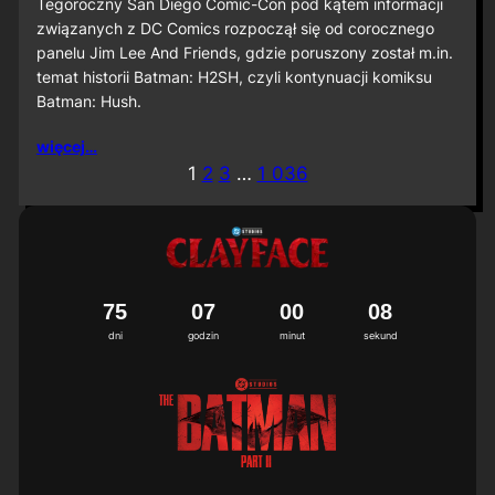
S
Tegoroczny San Diego Comic-Con pod kątem informacji
D
związanych z DC Comics rozpoczął się od corocznego
C
panelu Jim Lee And Friends, gdzie poruszony został m.in.
C
temat historii Batman: H2SH, czyli kontynuacji komiksu
2
Batman: Hush.
0
2
6
więcej…
:
1
2
3
…
1 036
M
i
ę
d
z
y
n
7
5
0
7
0
0
0
5
6
a
dni
godzin
minut
sekund
r
o
d
o
w
a
p
r