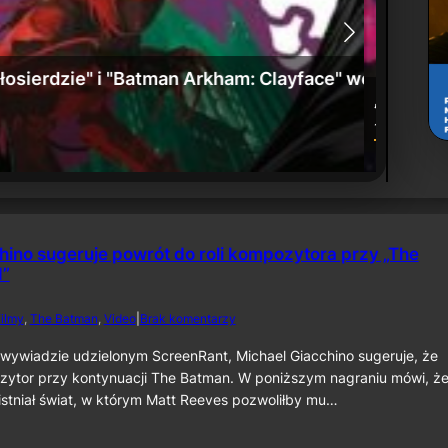
: Umierające miasto” już w sprzedaży
Zwiast
24 czerw
hino sugeruje powrót do roli kompozytora przy „The
I”
d
ilmy
, 
The Batman
, 
Video
|
Brak komentarzy
o
M
wywiadzie udzielonym ScreenRant, Michael Giacchino sugeruje, że
i
zytor przy kontynuacji The Batman. W poniższym nagraniu mówi, że
c
istniał świat, w którym Matt Reeves pozwoliłby mu…
h
a
e