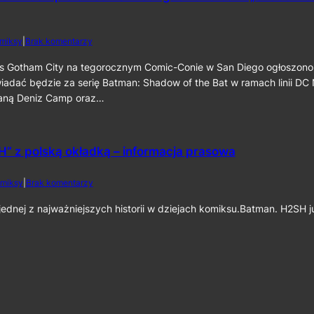
c
a
a
i
t
t
n
m
m
e
d
miksy
|
Brak komentarzy
a
a
k
o
n
n
6
S
s Gotham City na tegorocznym Comic-Conie w San Diego ogłoszono
:
:
0
D
iadać będzie za serię Batman: Shadow of the Bat w ramach linii DC
C
P
C
a
staną Deniz Camp oraz…
a
C
p
r
2
e
t
0
d
I
2
C
” z polską okładką – informacja prasowa
I
6
r
”
:
u
D
d
miksy
|
Brak komentarzy
s
e
o
a
n
„
dnej z najważniejszych historii w dziejach komiksu.Batman. H2SH 
d
i
B
e
z
a
r
C
t
”
a
m
j
m
a
u
p
n
ż
o
:
n
r
H
a