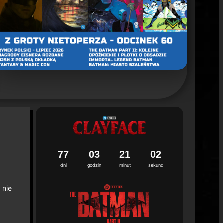
un 2. sezonu "Batman: Caped Crusader"
ca 2026
7
7
0
3
2
1
0
0
dni
godzin
minut
sekund
 nie