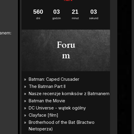
5
6
0
0
3
2
1
0
1
dni
godzin
minut
sekund
manem:
Foru
m