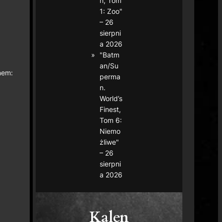
n, Tom
1: Zoo"
– 26
sierpni
a 2026
"Batm
an/Su
nem:
perma
n.
World’s
Finest,
Tom 6:
Niemo
żliwe"
– 26
sierpni
a 2026
Kalen