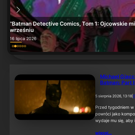
e" we
„Batman: Miasto szaleństwa” i „Batman, Tom 6
15 lipca 2026
Michael Giacc
Batman: Part I
5 sierpnia 2026, 13:18
|
F
Przed tygodniem w 
powróci jako kompo
wydaje mu się, aby 
więcej…