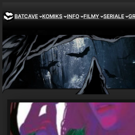
Przejdź
do
BATCAVE
KOMIKS
INFO
FILMY
SERIALE
G
treści