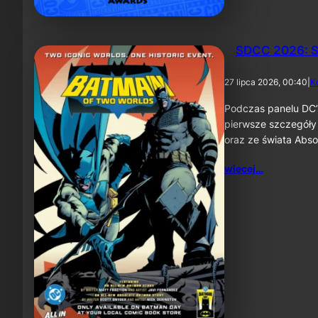
SDCC 2026: S
27 lipca 2026, 00:40
|
K
Podczas panelu DC’
pierwsze szczegóły
oraz ze świata Abs
więcej…