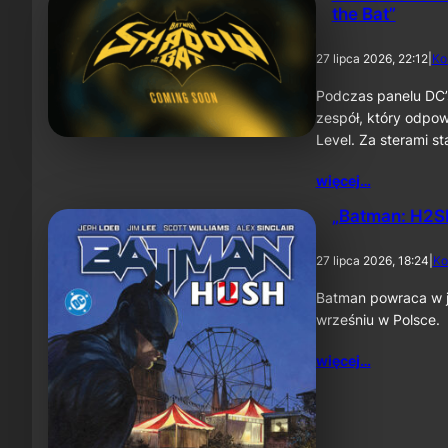
the Bat”
27 lipca 2026, 22:12
|
Ko
Podczas panelu DC’
zespół, który odpow
Level. Za sterami 
więcej…
„Batman: H2SH
27 lipca 2026, 18:24
|
Ko
Batman powraca w je
wrześniu w Polsce.
więcej…