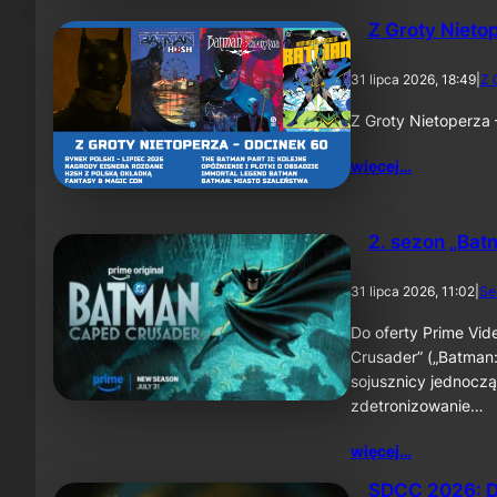
Z Groty Nieto
31 lipca 2026, 18:49
|
Z 
Z Groty Nietoperza
więcej…
2. sezon „Bat
31 lipca 2026, 11:02
|
Se
Do oferty Prime Vid
Crusader” („Batman:
sojusznicy jednoczą
zdetronizowanie…
więcej…
SDCC 2026: D