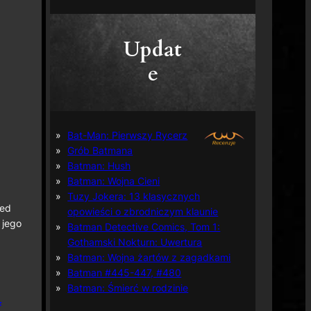
Updat
e
Bat-Man: Pierwszy Rycerz
Grób Batmana
Batman: Hush
Batman: Wojna Cieni
Tuzy Jokera: 13 klasycznych
ped
opowieści o zbrodniczym klaunie
 jego
Batman Detective Comics, Tom 1:
Gothamski Nokturn: Uwertura
Batman: Wojna żartów z zagadkami
Batman #445-447, #480
Batman: Śmierć w rodzinie
f