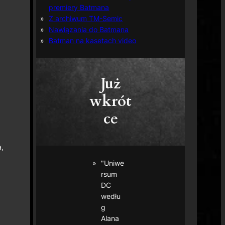
premiery Batmana
Z archiwum TM-Semic
Nawiązania do Batmana
Batman na kasetach video
Już
wkrót
ce
,
"Uniwe
rsum
DC
wedłu
g
Alana