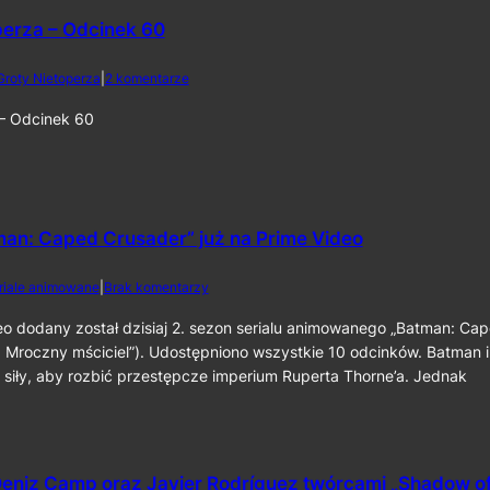
a
o
2
perza – Odcinek 60
r
0
o
2
l
d
Groty Nietoperza
|
2 komentarze
6
i
o
k
Z
 – Odcinek 60
o
G
m
r
p
o
o
t
z
y
y
N
man: Caped Crusader” już na Prime Video
t
i
o
e
d
riale animowane
|
Brak komentarzy
r
t
o
a
o
2
eo dodany został dzisiaj 2. sezon serialu animowanego „Batman: Ca
p
p
.
 Mroczny mściciel”). Udostępniono wszystkie 10 odcinków. Batman i
r
e
s
z
r
 siły, aby rozbić przestępcze imperium Ruperta Thorne’a. Jednak
e
y
z
z
„
a
o
T
–
n
h
O
„
e
d
eniz Camp oraz Javier Rodríguez twórcami „Shadow o
B
B