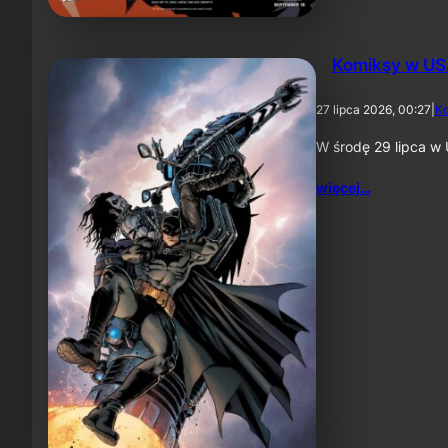
Komiksy w US
27 lipca 2026, 00:27
|
K
W środę 29 lipca w 
więcej…