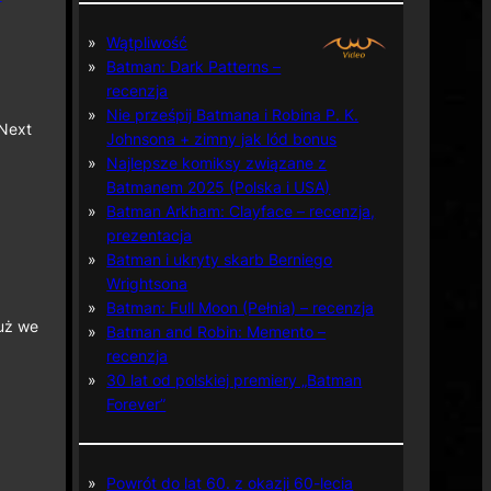
Wątpliwość
Batman: Dark Patterns –
recenzja
Nie prześpij Batmana i Robina P. K.
 Next
Johnsona + zimny jak lód bonus
Najlepsze komiksy związane z
Batmanem 2025 (Polska i USA)
Batman Arkham: Clayface – recenzja,
prezentacja
Batman i ukryty skarb Berniego
Wrightsona
Batman: Full Moon (Pełnia) – recenzja
już we
Batman and Robin: Memento –
recenzja
30 lat od polskiej premiery „Batman
Forever”
Powrót do lat 60. z okazji 60-lecia