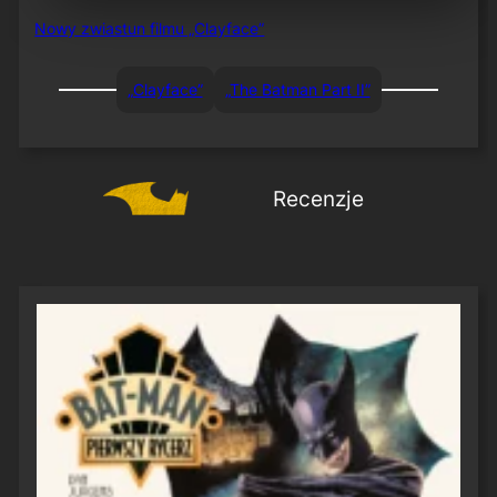
Nowy zwiastun filmu „Clayface”
„Clayface”
„The Batman Part II”
Recenzje