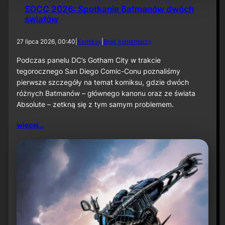
SDCC 2026: Spotkanie Batmanów dwóch
światów
d
27 lipca 2026, 00:40
|
Komiksy
|
Brak komentarzy
o
S
Podczas panelu DC’s Gotham City w trakcie
D
tegorocznego San Diego Comic-Conu poznaliśmy
C
pierwsze szczegóły na temat komiksu, gdzie dwóch
C
różnych Batmanów – głównego kanonu oraz ze świata
2
Absolute – zetkną się z tym samym problemem.
0
2
6
więcej…
:
S
p
o
t
k
a
n
i
e
B