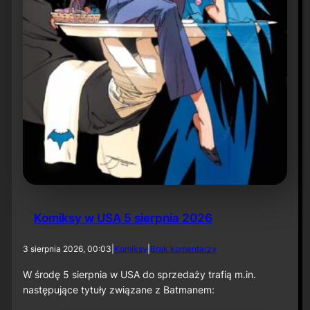
r
ó
t
d
o
r
o
l
i
k
o
m
p
o
z
y
t
Komiksy w USA 5 sierpnia 2026
o
r
a
d
3 sierpnia 2026, 00:03
|
Komiksy
|
Brak komentarzy
p
o
r
K
W środę 5 sierpnia w USA do sprzedaży trafią m.in.
z
o
następujące tytuły związane z Batmanem:
y
m
„