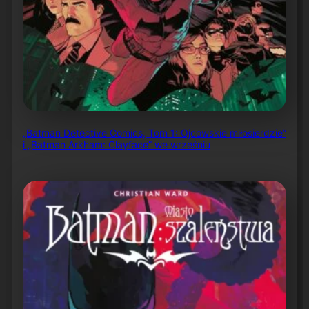
„Batman Detective Comics, Tom 1: Ojcowskie miłosierdzie”
i „Batman Arkham: Clayface” we wrześniu