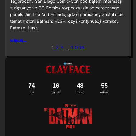
S
Tegoroczny San Diego Comic-Con pod kątem informacji
D
związanych z DC Comics rozpoczął się od corocznego
C
panelu Jim Lee And Friends, gdzie poruszony został m.in.
C
temat historii Batman: H2SH, czyli kontynuacji komiksu
2
Batman: Hush.
0
2
6
więcej…
:
1
2
3
…
1 036
M
i
ę
d
z
y
n
7
4
1
6
4
8
5
2
3
a
dni
godzin
minut
sekund
r
o
d
o
w
a
p
r