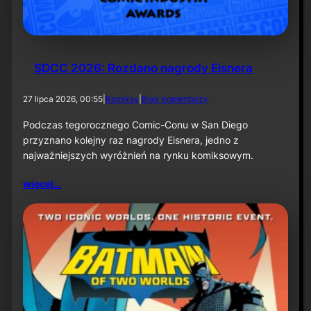
k
ą
–
i
n
f
SDCC 2026: Rozdano nagrody Eisnera
o
r
d
27 lipca 2026, 00:55
|
Komiksy
|
Brak komentarzy
m
o
a
S
Podczas tegorocznego Comic-Conu w San Diego
c
D
przyznano kolejny raz nagrody Eisnera, jedno z
j
C
a
najważniejszych wyróżnień na rynku komiksowym.
C
p
2
r
więcej…
0
a
2
s
6
o
:
w
R
a
o
z
d
a
n
o