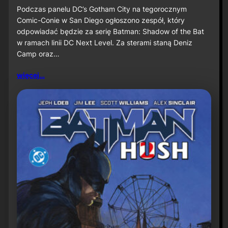
u
S
Podczas panelu DC’s Gotham City na tegorocznym
ż
D
Comic-Conie w San Diego ogłoszono zespół, który
n
C
odpowiadać będzie za serię Batman: Shadow of the Bat
a
C
w ramach linii DC Next Level. Za sterami staną Deniz
P
2
r
Camp oraz…
0
i
2
m
6
więcej…
e
:
V
D
i
e
d
n
e
i
o
z
C
a
m
p
o
r
a
z
J
a
v