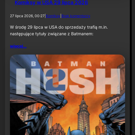
Komiksy w USA 29 lipca 2026
d
27 lipca 2026, 00:27
|
Komiksy
|
Brak komentarzy
o
K
W środę 29 lipca w USA do sprzedaży trafią m.in.
o
następujące tytuły związane z Batmanem:
m
i
więcej…
k
s
y
w
U
S
A
2
9
l
i
p
c
a
2
0
2