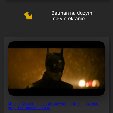
Batman na dużym i
małym ekranie
Michael Giacchino sugeruje powrót do roli kompozytora
przy „The Batman: Part II”