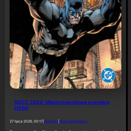
6
SDCC 2026: Międzynarodowa premiera
H2SH
d
27 lipca 2026, 00:17
|
Komiksy
|
Brak komentarzy
o