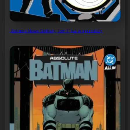
„Batman: Nowe Gotham, Tom 1” już w sprzedaży