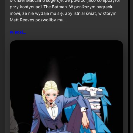
Michael Giacchino sugeruje, że powróci jako kompozytor
c
przy kontynuacji The Batman. W poniższym nagraniu
h
mówi, że nie wydaje mu się, aby istniał świat, w którym
a
Matt Reeves pozwoliłby mu…
e
l
G
więcej…
i
a
c
c
h
i
n
o
s
u
g
e
r
u
j
e
p
o
w