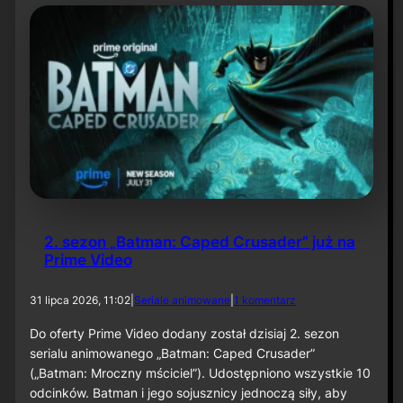
t
y
N
i
e
t
o
p
e
r
z
a
–
O
d
2. sezon „Batman: Caped Crusader” już na
c
Prime Video
i
n
e
d
31 lipca 2026, 11:02
|
Seriale animowane
|
1 komentarz
k
o
6
2
Do oferty Prime Video dodany został dzisiaj 2. sezon
0
.
serialu animowanego „Batman: Caped Crusader”
s
(„Batman: Mroczny mściciel”). Udostępniono wszystkie 10
e
odcinków. Batman i jego sojusznicy jednoczą siły, aby
z