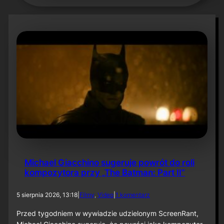
Michael Giacchino sugeruje powrót do roli
kompozytora przy „The Batman: Part II”
d
5 sierpnia 2026, 13:18
|
Filmy
, 
Video
|
1 komentarz
o
M
Przed tygodniem w wywiadzie udzielonym ScreenRant,
i