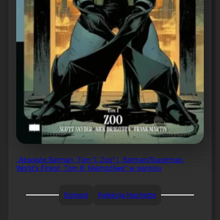
„Absolute Batman, Tom 1: Zoo” i „Batman/Superman.
World’s Finest, Tom 6: Niemożliwe” w sierpniu
Egmont
Kolekcja Hachette