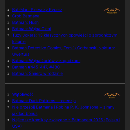
Bat-Man: Pierwszy Rycerz
Grób Batmana
Batman: Hush
Batman: Wojna Cieni
Tuzy Jokera: 13 klasycznych opowieści o zbrodniczym
klaunie
Batman Detective Comics, Tom 1: Gothamski Nokturn:
Uwertura
Batman: Wojna żartów z zagadkami
Batman #445-447, #480
Batman: Śmierć w rodzinie
Wątpliwość
Batman: Dark Patterns – recenzja
Nie prześpij Batmana i Robina P. K. Johnsona + zimny
jak lód bonus
Najlepsze komiksy związane z Batmanem 2025 (Polska i
USA)