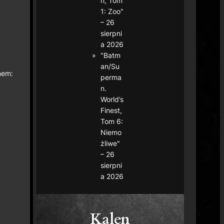
n, Tom
1: Zoo"
– 26
sierpni
a 2026
"Batm
an/Su
nem:
perma
n.
World’s
Finest,
Tom 6:
Niemo
żliwe"
– 26
sierpni
a 2026
Kalen