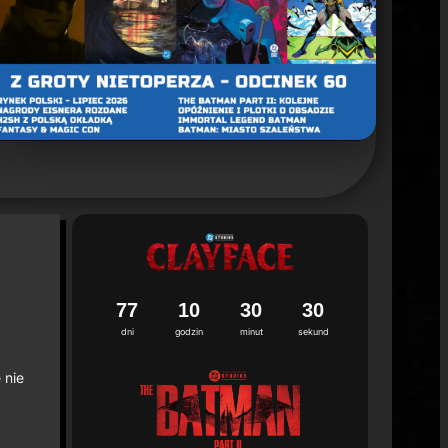
un 2. sezonu "Batman: Caped Crusader"
ca 2026
7
7
1
0
3
0
2
8
9
dni
godzin
minut
sekund
 nie