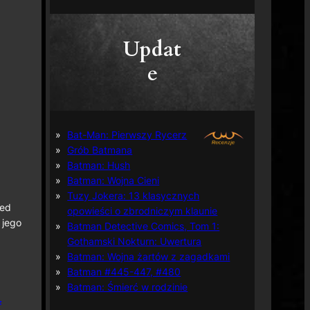
Updat
e
Bat-Man: Pierwszy Rycerz
Grób Batmana
Batman: Hush
Batman: Wojna Cieni
Tuzy Jokera: 13 klasycznych
ped
opowieści o zbrodniczym klaunie
 jego
Batman Detective Comics, Tom 1:
Gothamski Nokturn: Uwertura
Batman: Wojna żartów z zagadkami
Batman #445-447, #480
Batman: Śmierć w rodzinie
f