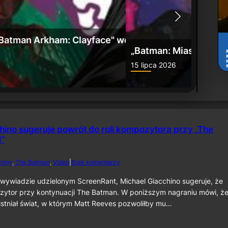
: Umierające miasto” już w sprzedaży
Zwiast
24 czerw
hino sugeruje powrót do roli kompozytora przy „The
I”
d
ilmy
, 
The Batman
, 
Video
|
Brak komentarzy
o
M
wywiadzie udzielonym ScreenRant, Michael Giacchino sugeruje, że
i
zytor przy kontynuacji The Batman. W poniższym nagraniu mówi, że
c
istniał świat, w którym Matt Reeves pozwoliłby mu…
h
a
e