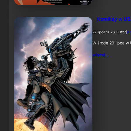
Komiksy w US
27 lipca 2026, 00:27
|
K
W środę 29 lipca w 
więcej…