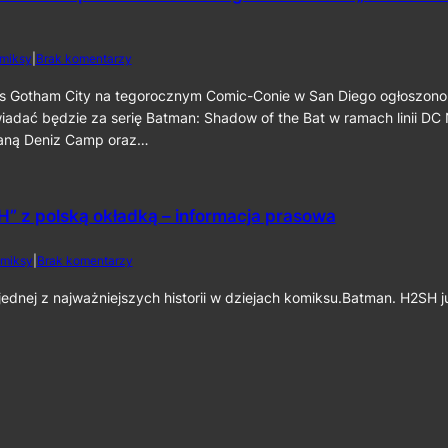
c
a
a
i
t
t
n
m
m
e
d
miksy
|
Brak komentarzy
a
a
k
o
n
n
6
S
s Gotham City na tegorocznym Comic-Conie w San Diego ogłoszono
:
:
0
D
iadać będzie za serię Batman: Shadow of the Bat w ramach linii DC
C
P
C
a
staną Deniz Camp oraz…
a
C
p
r
2
e
t
0
d
I
2
C
” z polską okładką – informacja prasowa
I
6
r
”
:
u
D
d
miksy
|
Brak komentarzy
s
e
o
a
n
„
dnej z najważniejszych historii w dziejach komiksu.Batman. H2SH 
d
i
B
e
z
a
r
C
t
”
a
m
j
m
a
u
p
n
ż
o
:
n
r
H
a