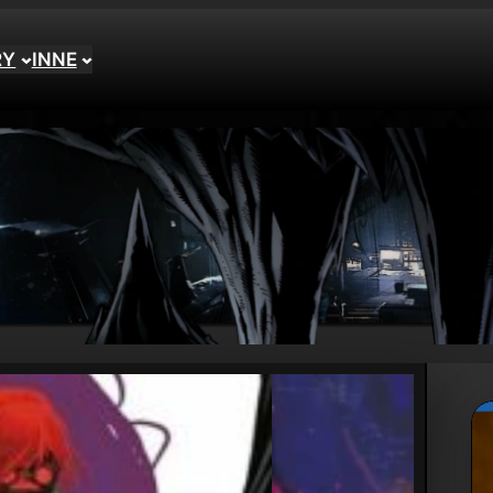
RY
INNE