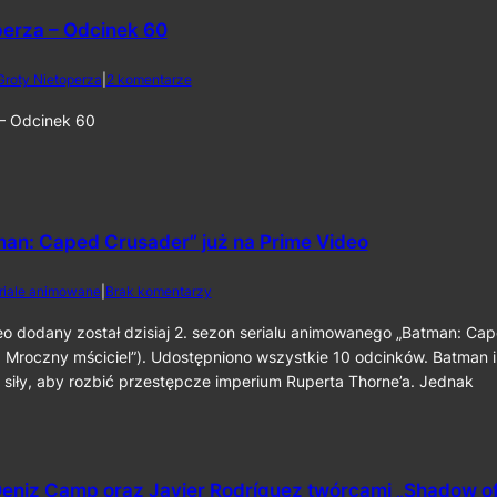
a
o
2
perza – Odcinek 60
r
0
o
2
l
d
Groty Nietoperza
|
2 komentarze
6
i
o
k
Z
 – Odcinek 60
o
G
m
r
p
o
o
t
z
y
y
N
man: Caped Crusader” już na Prime Video
t
i
o
e
d
riale animowane
|
Brak komentarzy
r
t
o
a
o
2
eo dodany został dzisiaj 2. sezon serialu animowanego „Batman: Ca
p
p
.
 Mroczny mściciel”). Udostępniono wszystkie 10 odcinków. Batman i
r
e
s
z
r
 siły, aby rozbić przestępcze imperium Ruperta Thorne’a. Jednak
e
y
z
z
„
a
o
T
–
n
h
O
„
e
d
eniz Camp oraz Javier Rodríguez twórcami „Shadow o
B
B