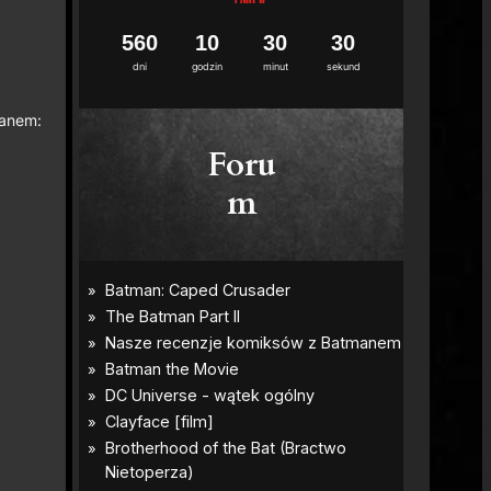
5
6
0
1
0
3
0
2
8
9
dni
godzin
minut
sekund
manem:
Foru
m