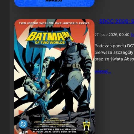
SDCC 2026: S
27 lipca 2026, 00:40
|
K
Podczas panelu DC’
pierwsze szczegóły
oraz ze świata Abs
więcej…