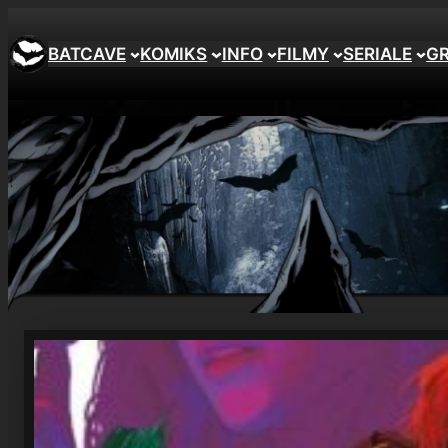
Przejdź
do
BATCAVE
KOMIKS
INFO
FILMY
SERIALE
G
treści