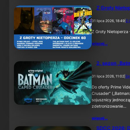
Z Groty Nieto
31 lipca 2026, 18:49
|
Z 
Z Groty Nietoperza
więcej…
2. sezon „Bat
31 lipca 2026, 11:02
|
Se
Do oferty Prime Vid
Crusader” („Batman:
sojusznicy jednoczą
zdetronizowanie…
więcej…
SDCC 2026: D