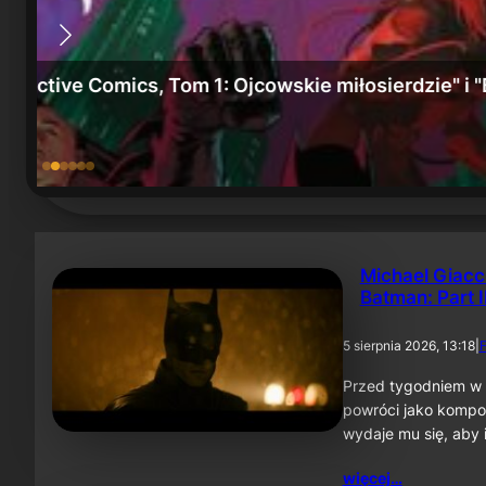
e" we
„Batman: Miasto szaleństwa” i „Batman, Tom 6
15 lipca 2026
Michael Giacc
Batman: Part I
5 sierpnia 2026, 13:18
|
F
Przed tygodniem w 
powróci jako kompo
wydaje mu się, aby 
więcej…