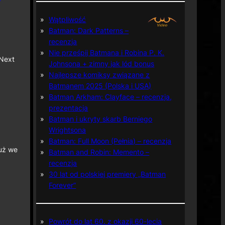
Wątpliwość
Batman: Dark Patterns –
recenzja
Nie prześpij Batmana i Robina P. K.
 Next
Johnsona + zimny jak lód bonus
Najlepsze komiksy związane z
Batmanem 2025 (Polska i USA)
Batman Arkham: Clayface – recenzja,
prezentacja
Batman i ukryty skarb Berniego
Wrightsona
Batman: Full Moon (Pełnia) – recenzja
już we
Batman and Robin: Memento –
recenzja
30 lat od polskiej premiery „Batman
Forever”
Powrót do lat 60. z okazji 60-lecia