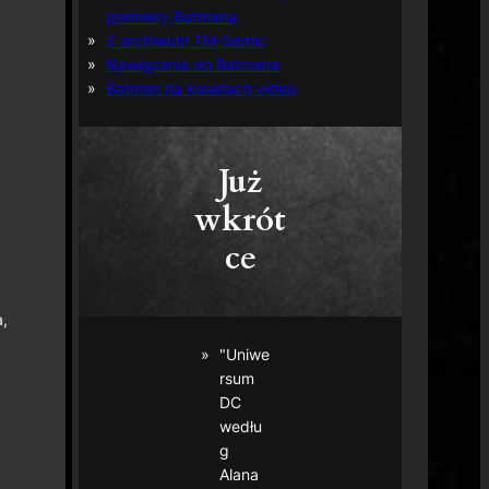
premiery Batmana
Z archiwum TM-Semic
Nawiązania do Batmana
Batman na kasetach video
Już
wkrót
ce
,
"Uniwe
rsum
DC
wedłu
g
Alana