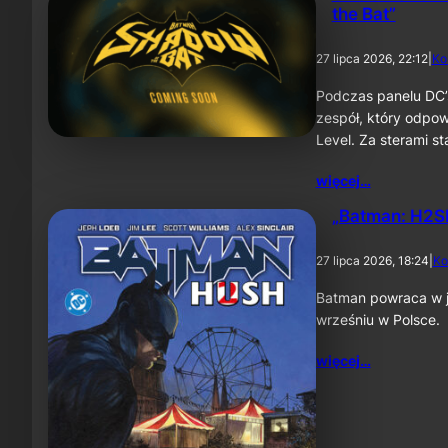
the Bat”
27 lipca 2026, 22:12
|
Ko
Podczas panelu DC’
zespół, który odpow
Level. Za sterami 
więcej…
„Batman: H2SH
27 lipca 2026, 18:24
|
Ko
Batman powraca w je
wrześniu w Polsce.
więcej…