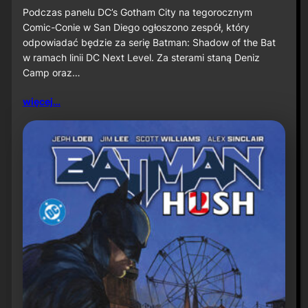
u
S
Podczas panelu DC’s Gotham City na tegorocznym
ż
D
Comic-Conie w San Diego ogłoszono zespół, który
n
C
odpowiadać będzie za serię Batman: Shadow of the Bat
a
C
w ramach linii DC Next Level. Za sterami staną Deniz
P
2
r
Camp oraz…
0
i
2
m
6
więcej…
e
:
V
D
i
e
d
n
e
i
o
z
C
a
m
p
o
r
a
z
J
a
v