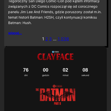
S
Tegoroczny San Diego Comic-Con pod kątem informacji
D
związanych z DC Comics rozpoczął się od corocznego
C
panelu Jim Lee And Friends, gdzie poruszony został m.in.
C
temat historii Batman: H2SH, czyli kontynuacji komiksu
2
Batman: Hush.
0
2
6
więcej…
:
1
2
3
…
1 036
M
i
ę
d
z
y
n
7
6
0
0
0
2
0
5
6
a
dni
godzin
minut
sekund
r
o
d
o
w
a
p
r