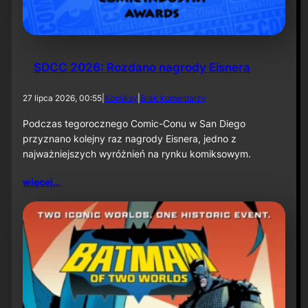
k
ą
–
i
n
f
SDCC 2026: Rozdano nagrody Eisnera
o
r
d
27 lipca 2026, 00:55
|
Komiksy
|
Brak komentarzy
m
o
a
S
Podczas tegorocznego Comic-Conu w San Diego
c
D
przyznano kolejny raz nagrody Eisnera, jedno z
j
C
a
najważniejszych wyróżnień na rynku komiksowym.
C
p
2
r
więcej…
0
a
2
s
6
o
:
w
R
a
o
z
d
a
n
o