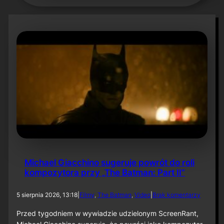
Michael Giacchino sugeruje powrót do roli
kompozytora przy „The Batman: Part II”
d
5 sierpnia 2026, 13:18
|
Filmy
, 
The Batman
, 
Video
|
Brak komentarzy
o
M
Przed tygodniem w wywiadzie udzielonym ScreenRant,
i