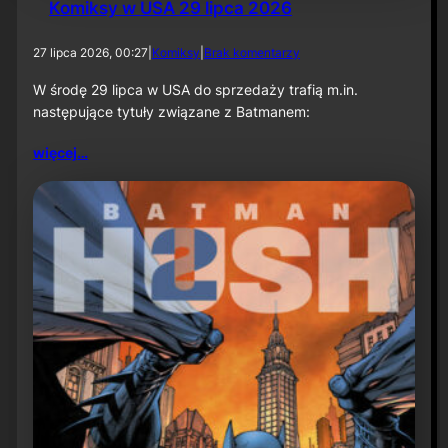
Komiksy w USA 29 lipca 2026
d
27 lipca 2026, 00:27
|
Komiksy
|
Brak komentarzy
o
K
W środę 29 lipca w USA do sprzedaży trafią m.in.
o
następujące tytuły związane z Batmanem:
m
i
więcej…
k
s
y
w
U
S
A
2
9
l
i
p
c
a
2
0
2