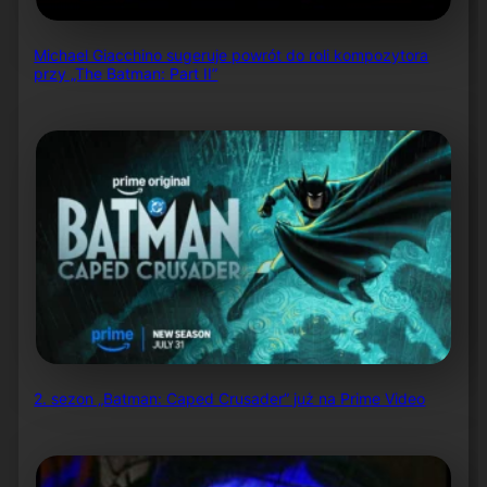
Michael Giacchino sugeruje powrót do roli kompozytora
przy „The Batman: Part II”
2. sezon „Batman: Caped Crusader” już na Prime Video