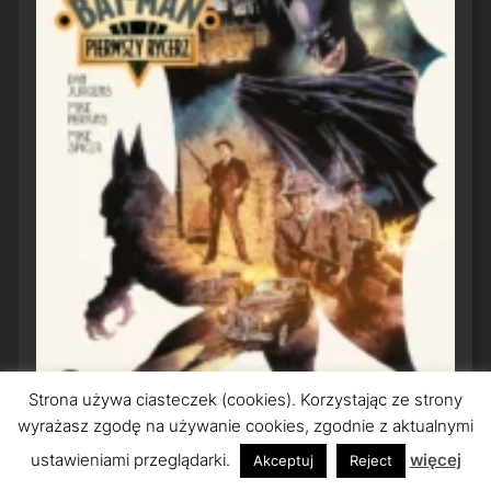
Strona używa ciasteczek (cookies). Korzystając ze strony
wyrażasz zgodę na używanie cookies, zgodnie z aktualnymi
ustawieniami przeglądarki.
więcej
Akceptuj
Reject
Bat-Man: Pierwszy Rycerz