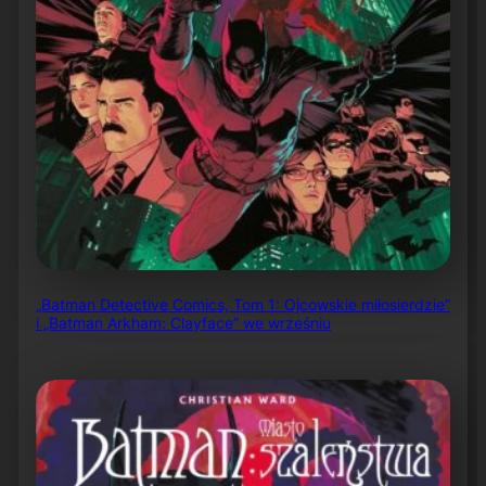
„Batman Detective Comics, Tom 1: Ojcowskie miłosierdzie”
i „Batman Arkham: Clayface” we wrześniu