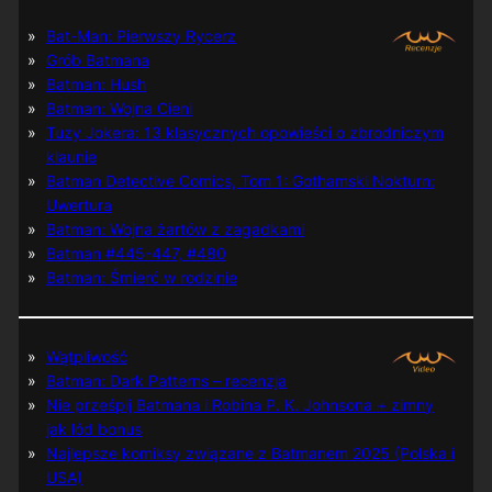
Bat-Man: Pierwszy Rycerz
Grób Batmana
Batman: Hush
Batman: Wojna Cieni
Tuzy Jokera: 13 klasycznych opowieści o zbrodniczym
klaunie
Batman Detective Comics, Tom 1: Gothamski Nokturn:
Uwertura
Batman: Wojna żartów z zagadkami
Batman #445-447, #480
Batman: Śmierć w rodzinie
Wątpliwość
Batman: Dark Patterns – recenzja
Nie prześpij Batmana i Robina P. K. Johnsona + zimny
jak lód bonus
Najlepsze komiksy związane z Batmanem 2025 (Polska i
USA)