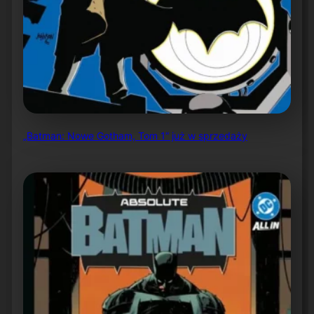
„Batman: Nowe Gotham, Tom 1” już w sprzedaży