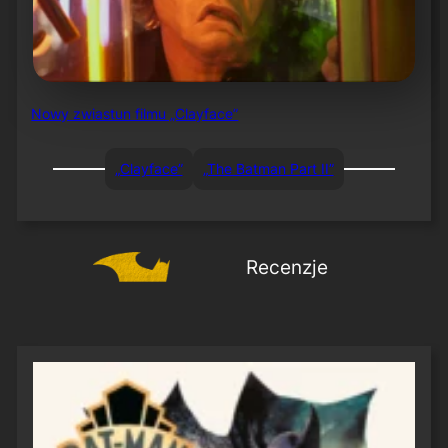
Nowy zwiastun filmu „Clayface”
„Clayface”
„The Batman Part II”
Recenzje