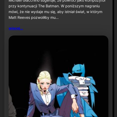
Michael Giacchino sugeruje, że powróci jako kompozytor
c
przy kontynuacji The Batman. W poniższym nagraniu
h
mówi, że nie wydaje mu się, aby istniał świat, w którym
a
Matt Reeves pozwoliłby mu…
e
l
G
więcej…
i
a
c
c
h
i
n
o
s
u
g
e
r
u
j
e
p
o
w