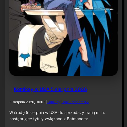
r
ó
t
d
o
r
o
l
i
k
o
m
p
o
z
y
t
Komiksy w USA 5 sierpnia 2026
o
r
a
d
3 sierpnia 2026, 00:03
|
Komiksy
|
Brak komentarzy
p
o
r
K
W środę 5 sierpnia w USA do sprzedaży trafią m.in.
z
o
następujące tytuły związane z Batmanem:
y
m
„