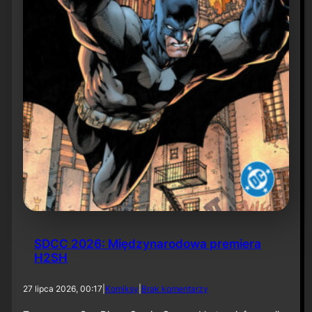
6
SDCC 2026: Międzynarodowa premiera
H2SH
d
27 lipca 2026, 00:17
|
Komiksy
|
Brak komentarzy
o