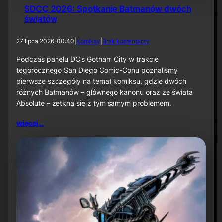
SDCC 2026: Spotkanie Batmanów dwóch
światów
d
27 lipca 2026, 00:40
|
Komiksy
|
Brak komentarzy
o
S
Podczas panelu DC’s Gotham City w trakcie
D
tegorocznego San Diego Comic-Conu poznaliśmy
C
pierwsze szczegóły na temat komiksu, gdzie dwóch
C
różnych Batmanów – głównego kanonu oraz ze świata
2
Absolute – zetkną się z tym samym problemem.
0
2
6
więcej…
:
S
p
o
t
k
a
n
i
e
B