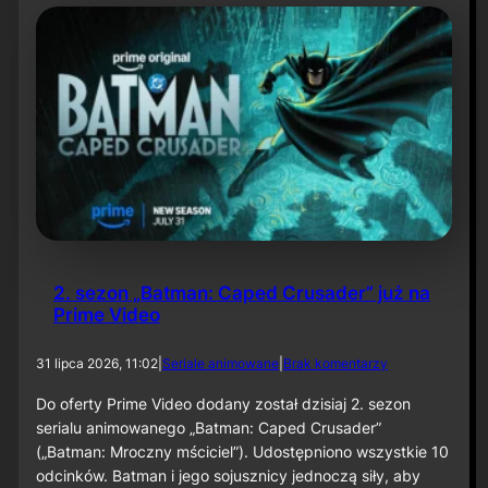
t
y
N
i
e
t
o
p
e
r
z
a
–
O
d
2. sezon „Batman: Caped Crusader” już na
c
Prime Video
i
n
e
d
31 lipca 2026, 11:02
|
Seriale animowane
|
Brak komentarzy
k
o
6
2
Do oferty Prime Video dodany został dzisiaj 2. sezon
0
.
serialu animowanego „Batman: Caped Crusader”
s
(„Batman: Mroczny mściciel”). Udostępniono wszystkie 10
e
odcinków. Batman i jego sojusznicy jednoczą siły, aby
z