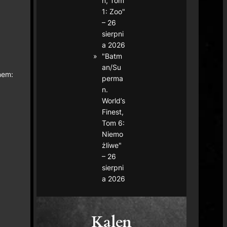
n, Tom
1: Zoo"
– 26
sierpni
a 2026
"Batm
an/Su
nem:
perma
n.
World’s
Finest,
Tom 6:
Niemo
żliwe"
– 26
sierpni
a 2026
Kalen