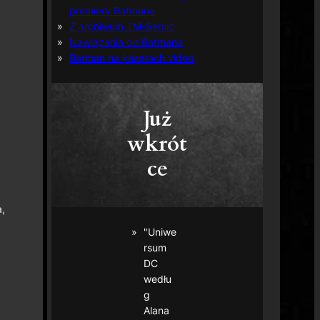
premiery Batmana
Z archiwum TM-Semic
Nawiązania do Batmana
Batman na kasetach video
Już
wkrót
ce
,
"Uniwe
rsum
DC
wedłu
g
Alana