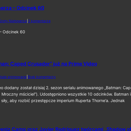
a
o
2
perza – Odcinek 60
r
0
o
2
l
d
Groty Nietoperza
|
2 komentarze
6
i
o
k
Z
 – Odcinek 60
o
G
m
r
p
o
o
t
z
y
y
N
man: Caped Crusader” już na Prime Video
t
i
o
e
d
riale animowane
|
Brak komentarzy
r
t
o
a
o
2
eo dodany został dzisiaj 2. sezon serialu animowanego „Batman: Ca
p
p
.
 Mroczny mściciel”). Udostępniono wszystkie 10 odcinków. Batman i
r
e
s
z
r
 siły, aby rozbić przestępcze imperium Ruperta Thorne’a. Jednak
e
y
z
z
„
a
o
T
–
n
h
O
„
e
d
eniz Camp oraz Javier Rodríguez twórcami „Shadow o
B
B