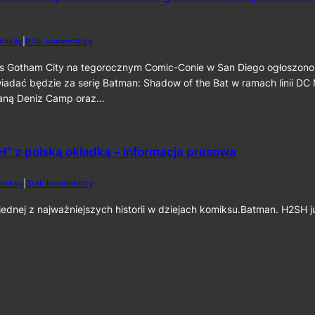
c
a
a
i
t
t
n
m
m
e
d
miksy
|
Brak komentarzy
a
a
k
o
n
n
6
S
s Gotham City na tegorocznym Comic-Conie w San Diego ogłoszono
:
:
0
D
iadać będzie za serię Batman: Shadow of the Bat w ramach linii DC
C
P
C
a
staną Deniz Camp oraz…
a
C
p
r
2
e
t
0
d
I
2
C
” z polską okładką – informacja prasowa
I
6
r
”
:
u
D
d
miksy
|
Brak komentarzy
s
e
o
a
n
„
dnej z najważniejszych historii w dziejach komiksu.Batman. H2SH 
d
i
B
e
z
a
r
C
t
”
a
m
j
m
a
u
p
n
ż
o
:
n
r
H
a