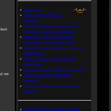
Wątpliwość
Batman: Dark Patterns –
recenzja
Nie prześpij Batmana i Robina P. K.
 Next
Johnsona + zimny jak lód bonus
Najlepsze komiksy związane z
Batmanem 2025 (Polska i USA)
Batman Arkham: Clayface – recenzja,
prezentacja
Batman i ukryty skarb Berniego
Wrightsona
Batman: Full Moon (Pełnia) – recenzja
już we
Batman and Robin: Memento –
recenzja
30 lat od polskiej premiery „Batman
Forever”
Powrót do lat 60. z okazji 60-lecia