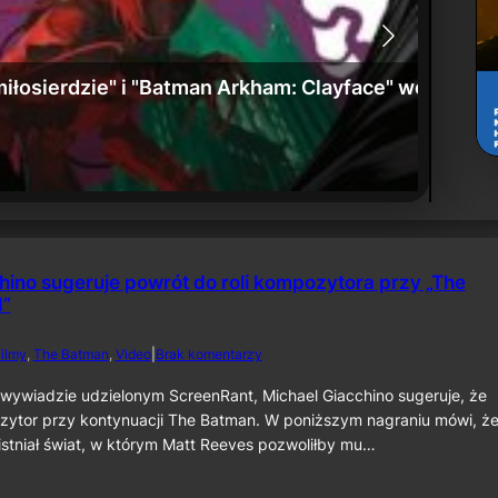
: Umierające miasto” już w sprzedaży
Zwiast
24 czerw
hino sugeruje powrót do roli kompozytora przy „The
I”
d
ilmy
, 
The Batman
, 
Video
|
Brak komentarzy
o
M
wywiadzie udzielonym ScreenRant, Michael Giacchino sugeruje, że
i
zytor przy kontynuacji The Batman. W poniższym nagraniu mówi, że
c
istniał świat, w którym Matt Reeves pozwoliłby mu…
h
a
e