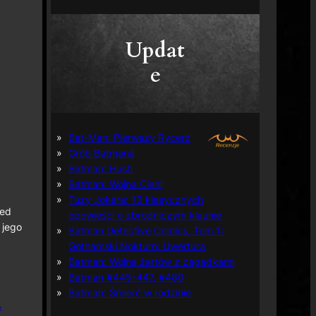
Updat
e
Bat-Man: Pierwszy Rycerz
Grób Batmana
Batman: Hush
Batman: Wojna Cieni
Tuzy Jokera: 13 klasycznych
ped
opowieści o zbrodniczym klaunie
 jego
Batman Detective Comics, Tom 1:
Gothamski Nokturn: Uwertura
Batman: Wojna żartów z zagadkami
Batman #445-447, #480
Batman: Śmierć w rodzinie
f