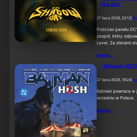
the Bat”
27 lipca 2026, 22:12
|
Ko
Podczas panelu DC’
zespół, który odpow
Level. Za sterami 
więcej…
„Batman: H2SH
27 lipca 2026, 18:24
|
Ko
Batman powraca w je
wrześniu w Polsce.
więcej…