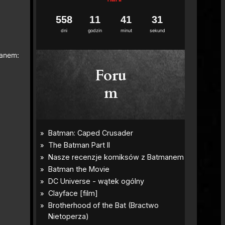
5
5
8
1
1
4
1
2
9
3
0
dni
godzin
minut
sekund
manem:
Foru
m