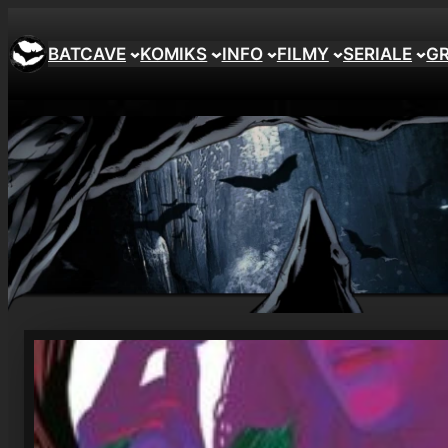
Przejdź
do
BATCAVE
KOMIKS
INFO
FILMY
SERIALE
G
treści