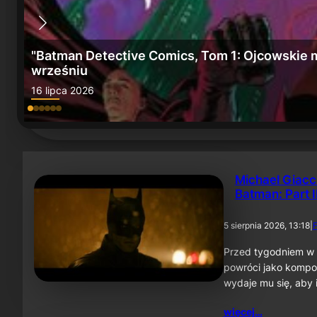
e" we
„Batman: Miasto szaleństwa” i „Batman, Tom 6
15 lipca 2026
Michael Giacc
Batman: Part I
5 sierpnia 2026, 13:18
|
F
Przed tygodniem w 
powróci jako kompo
wydaje mu się, aby 
więcej…