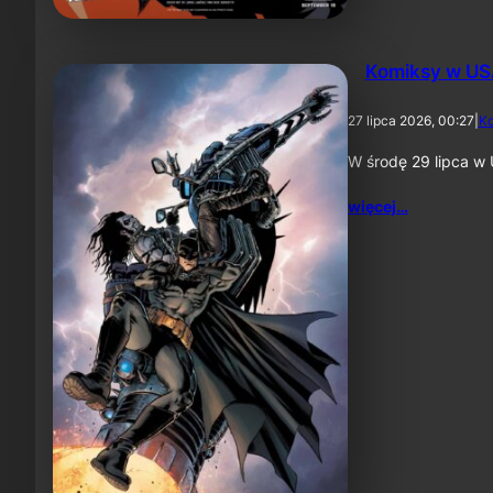
Komiksy w US
27 lipca 2026, 00:27
|
K
W środę 29 lipca w 
więcej…