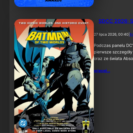
SDCC 2026: S
27 lipca 2026, 00:40
|
K
Podczas panelu DC’
pierwsze szczegóły
oraz ze świata Abs
więcej…