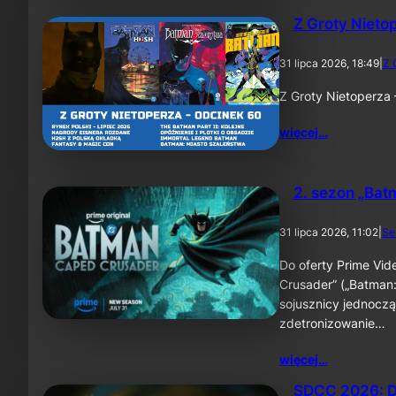
Z Groty Nieto
31 lipca 2026, 18:49
|
Z 
Z Groty Nietoperza
więcej…
2. sezon „Bat
31 lipca 2026, 11:02
|
Se
Do oferty Prime Vid
Crusader” („Batman:
sojusznicy jednoczą
zdetronizowanie…
więcej…
SDCC 2026: D