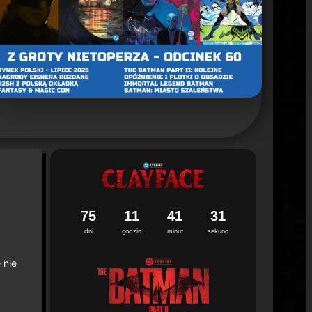
un 2. sezonu "Batman: Caped Crusader"
ca 2026
7
5
1
1
4
1
2
9
3
0
dni
godzin
minut
sekund
 nie