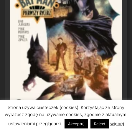
Strona używa ciasteczek (cookies). Korzystając ze strony
wyrażasz zgodę na używanie cookies, zgodnie z aktualnymi
ustawieniami przeglądarki.
więcej
Akceptuj
Reject
Bat-Man: Pierwszy Rycerz