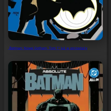
„Batman: Nowe Gotham, Tom 1” już w sprzedaży