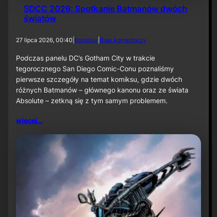
SDCC 2026: Spotkanie Batmanów dwóch
światów
d
27 lipca 2026, 00:40
|
Komiksy
|
Brak komentarzy
o
S
Podczas panelu DC’s Gotham City w trakcie
D
tegorocznego San Diego Comic-Conu poznaliśmy
C
pierwsze szczegóły na temat komiksu, gdzie dwóch
C
różnych Batmanów – głównego kanonu oraz ze świata
2
Absolute – zetkną się z tym samym problemem.
0
2
6
więcej…
:
S
p
o
t
k
a
n
i
e
B