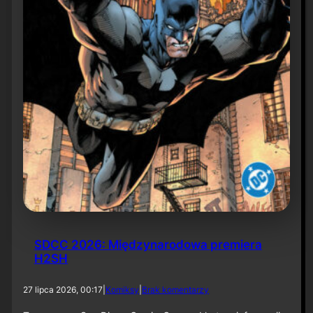
6
SDCC 2026: Międzynarodowa premiera
H2SH
d
27 lipca 2026, 00:17
|
Komiksy
|
Brak komentarzy
o