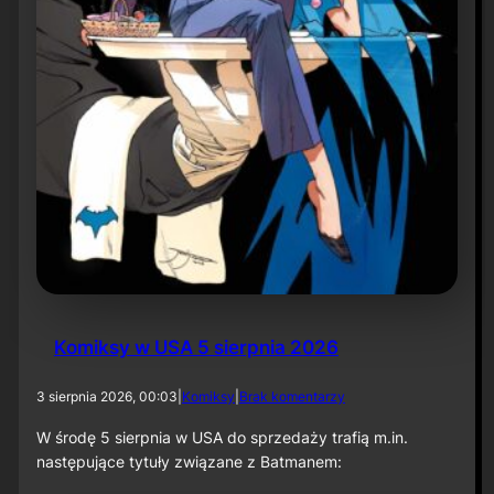
r
ó
t
d
o
r
o
l
i
k
o
m
p
o
z
y
t
Komiksy w USA 5 sierpnia 2026
o
r
a
d
3 sierpnia 2026, 00:03
|
Komiksy
|
Brak komentarzy
p
o
r
K
W środę 5 sierpnia w USA do sprzedaży trafią m.in.
z
o
następujące tytuły związane z Batmanem:
y
m
„