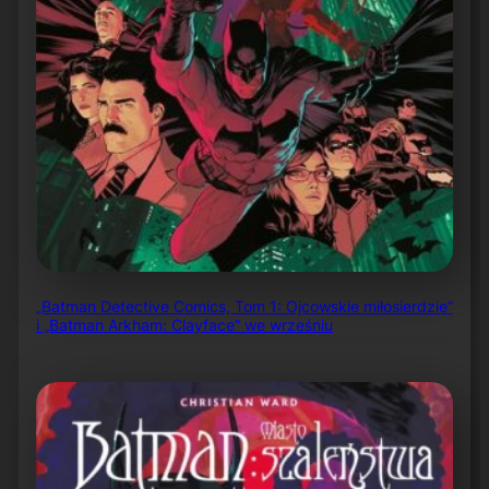
„Batman Detective Comics, Tom 1: Ojcowskie miłosierdzie”
i „Batman Arkham: Clayface” we wrześniu