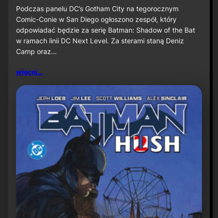
u
S
Podczas panelu DC’s Gotham City na tegorocznym
ż
D
Comic-Conie w San Diego ogłoszono zespół, który
n
C
odpowiadać będzie za serię Batman: Shadow of the Bat
a
C
w ramach linii DC Next Level. Za sterami staną Deniz
P
2
r
Camp oraz…
0
i
2
m
6
więcej…
e
:
V
D
i
e
d
n
e
i
o
z
C
a
m
p
o
r
a
z
J
a
v