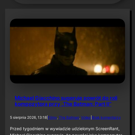
Michael Giacchino sugeruje powrót do roli
kompozytora przy „The Batman: Part II”
d
5 sierpnia 2026, 13:18
|
Filmy
, 
The Batman
, 
Video
|
Brak komentarzy
o
M
Przed tygodniem w wywiadzie udzielonym ScreenRant,
i