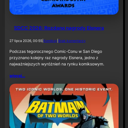
k
ą
–
i
n
f
SDCC 2026: Rozdano nagrody Eisnera
o
r
d
27 lipca 2026, 00:55
|
Komiksy
|
Brak komentarzy
m
o
a
S
Podczas tegorocznego Comic-Conu w San Diego
c
D
przyznano kolejny raz nagrody Eisnera, jedno z
j
C
a
najważniejszych wyróżnień na rynku komiksowym.
C
p
2
r
więcej…
0
a
2
s
6
o
:
w
R
a
o
z
d
a
n
o