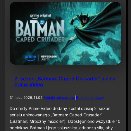
t
y
N
i
e
t
o
p
e
r
z
a
–
O
d
2. sezon „Batman: Caped Crusader” już na
c
Prime Video
i
n
e
d
31 lipca 2026, 11:02
|
Seriale animowane
|
Brak komentarzy
k
o
6
2
Do oferty Prime Video dodany został dzisiaj 2. sezon
0
.
serialu animowanego „Batman: Caped Crusader”
s
(„Batman: Mroczny mściciel”). Udostępniono wszystkie 10
e
odcinków. Batman i jego sojusznicy jednoczą siły, aby
z