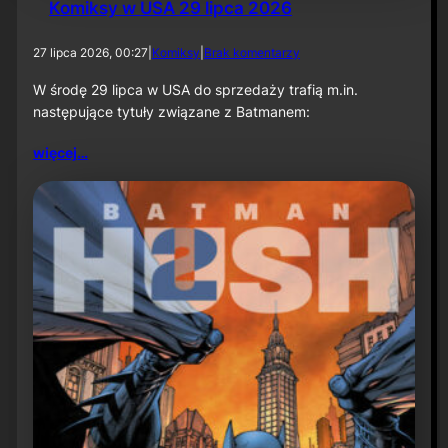
Komiksy w USA 29 lipca 2026
d
27 lipca 2026, 00:27
|
Komiksy
|
Brak komentarzy
o
K
W środę 29 lipca w USA do sprzedaży trafią m.in.
o
następujące tytuły związane z Batmanem:
m
i
więcej…
k
s
y
w
U
S
A
2
9
l
i
p
c
a
2
0
2