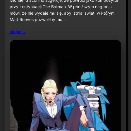
Michael Giacchino sugeruje, że powróci jako kompozytor
c
przy kontynuacji The Batman. W poniższym nagraniu
h
mówi, że nie wydaje mu się, aby istniał świat, w którym
a
Matt Reeves pozwoliłby mu…
e
l
G
więcej…
i
a
c
c
h
i
n
o
s
u
g
e
r
u
j
e
p
o
w