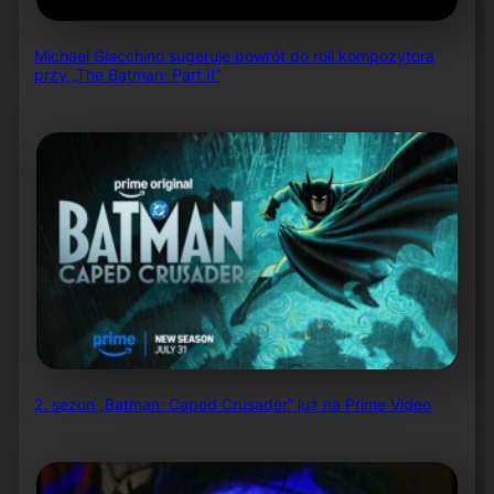
Michael Giacchino sugeruje powrót do roli kompozytora
przy „The Batman: Part II”
2. sezon „Batman: Caped Crusader” już na Prime Video