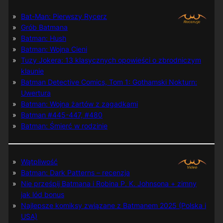
Bat-Man: Pierwszy Rycerz
Grób Batmana
Batman: Hush
Batman: Wojna Cieni
Tuzy Jokera: 13 klasycznych opowieści o zbrodniczym
klaunie
Batman Detective Comics, Tom 1: Gothamski Nokturn:
Uwertura
Batman: Wojna żartów z zagadkami
Batman #445-447, #480
Batman: Śmierć w rodzinie
Wątpliwość
Batman: Dark Patterns – recenzja
Nie prześpij Batmana i Robina P. K. Johnsona + zimny
jak lód bonus
Najlepsze komiksy związane z Batmanem 2025 (Polska i
USA)