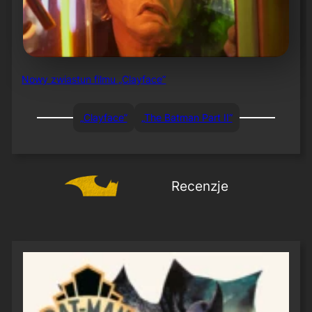
Nowy zwiastun filmu „Clayface”
„Clayface”
„The Batman Part II”
Recenzje