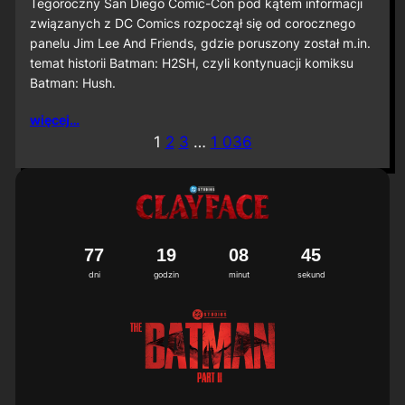
S
Tegoroczny San Diego Comic-Con pod kątem informacji
D
związanych z DC Comics rozpoczął się od corocznego
C
panelu Jim Lee And Friends, gdzie poruszony został m.in.
C
temat historii Batman: H2SH, czyli kontynuacji komiksu
2
Batman: Hush.
0
2
6
więcej…
:
1
2
3
…
1 036
M
i
ę
d
z
y
n
7
7
1
9
0
8
4
2
3
a
dni
godzin
minut
sekund
r
o
d
o
w
a
p
r