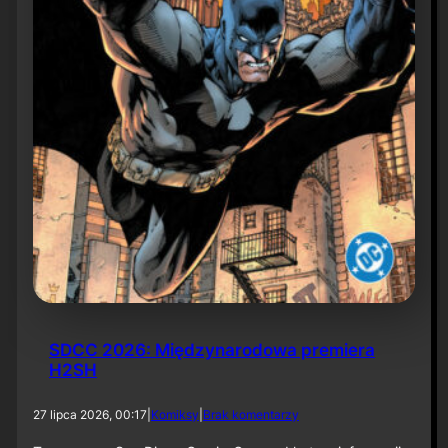
6
SDCC 2026: Międzynarodowa premiera
H2SH
d
27 lipca 2026, 00:17
|
Komiksy
|
Brak komentarzy
o