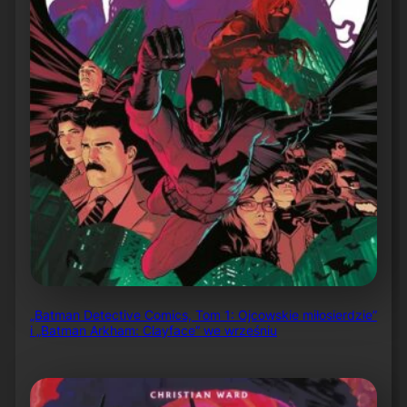
„Batman Detective Comics, Tom 1: Ojcowskie miłosierdzie”
i „Batman Arkham: Clayface” we wrześniu