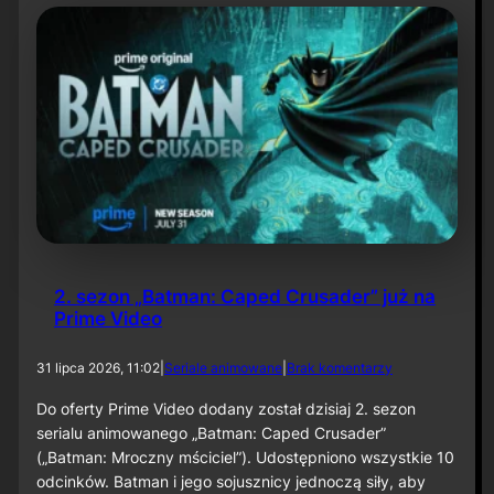
t
y
N
i
e
t
o
p
e
r
z
a
–
O
d
2. sezon „Batman: Caped Crusader” już na
c
Prime Video
i
n
e
d
31 lipca 2026, 11:02
|
Seriale animowane
|
Brak komentarzy
k
o
6
2
Do oferty Prime Video dodany został dzisiaj 2. sezon
0
.
serialu animowanego „Batman: Caped Crusader”
s
(„Batman: Mroczny mściciel”). Udostępniono wszystkie 10
e
odcinków. Batman i jego sojusznicy jednoczą siły, aby
z