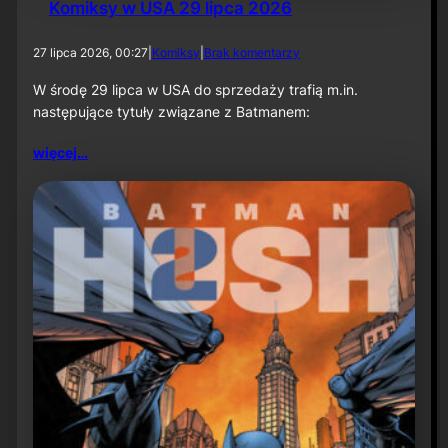
Komiksy w USA 29 lipca 2026
d
27 lipca 2026, 00:27
|
Komiksy
|
Brak komentarzy
o
K
W środę 29 lipca w USA do sprzedaży trafią m.in.
o
następujące tytuły związane z Batmanem:
m
i
więcej…
k
s
y
w
U
S
A
2
9
l
i
p
c
a
2
0
2