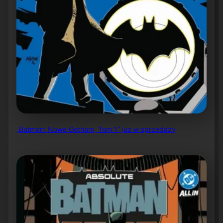
„Batman: Nowe Gotham, Tom 1” już w sprzedaży