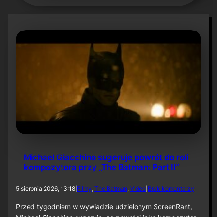
Michael Giacchino sugeruje powrót do roli
kompozytora przy „The Batman: Part II”
d
5 sierpnia 2026, 13:18
|
Filmy
, 
The Batman
, 
Video
|
Brak komentarzy
o
M
Przed tygodniem w wywiadzie udzielonym ScreenRant,
i