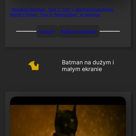
„Absolute Batman, Tom 1: Zoo” i „Batman/Superman.
World’s Finest, Tom 6: Niemożliwe” w sierpniu
Egmont
Kolekcja Hachette
Batman na dużym i
małym ekranie