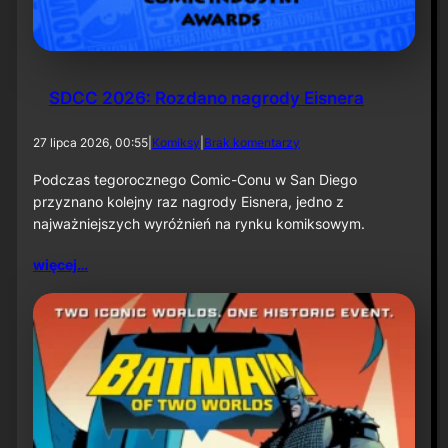
k
ą
–
i
n
f
SDCC 2026: Rozdano nagrody Eisnera
o
r
d
27 lipca 2026, 00:55
|
Komiksy
|
Brak komentarzy
m
o
a
S
Podczas tegorocznego Comic-Conu w San Diego
c
D
przyznano kolejny raz nagrody Eisnera, jedno z
j
C
a
najważniejszych wyróżnień na rynku komiksowym.
C
p
2
r
więcej…
0
a
2
s
6
o
:
w
R
a
o
z
d
a
n
o