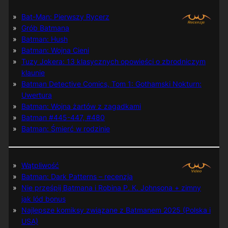
Bat-Man: Pierwszy Rycerz
Grób Batmana
Batman: Hush
Batman: Wojna Cieni
Tuzy Jokera: 13 klasycznych opowieści o zbrodniczym
klaunie
Batman Detective Comics, Tom 1: Gothamski Nokturn:
Uwertura
Batman: Wojna żartów z zagadkami
Batman #445-447, #480
Batman: Śmierć w rodzinie
Wątpliwość
Batman: Dark Patterns – recenzja
Nie prześpij Batmana i Robina P. K. Johnsona + zimny
jak lód bonus
Najlepsze komiksy związane z Batmanem 2025 (Polska i
USA)