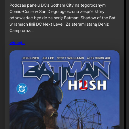
u
S
Podczas panelu DC’s Gotham City na tegorocznym
ż
D
Comic-Conie w San Diego ogłoszono zespół, który
n
C
odpowiadać będzie za serię Batman: Shadow of the Bat
a
C
w ramach linii DC Next Level. Za sterami staną Deniz
P
2
r
Camp oraz…
0
i
2
m
6
więcej…
e
:
V
D
i
e
d
n
e
i
o
z
C
a
m
p
o
r
a
z
J
a
v