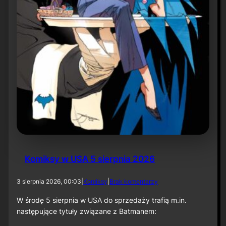
r
ó
t
d
o
r
o
l
i
k
o
m
p
o
z
y
t
Komiksy w USA 5 sierpnia 2026
o
r
a
d
3 sierpnia 2026, 00:03
|
Komiksy
|
Brak komentarzy
p
o
r
K
W środę 5 sierpnia w USA do sprzedaży trafią m.in.
z
o
następujące tytuły związane z Batmanem:
y
m
„