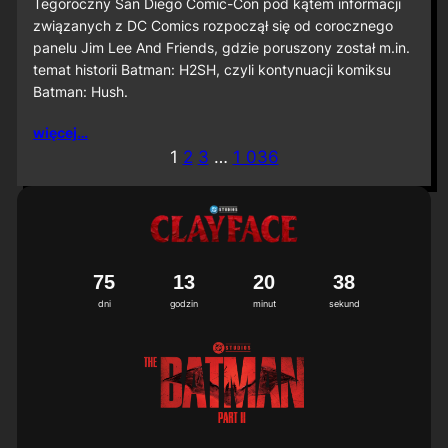
S
Tegoroczny San Diego Comic-Con pod kątem informacji
D
związanych z DC Comics rozpoczął się od corocznego
C
panelu Jim Lee And Friends, gdzie poruszony został m.in.
C
temat historii Batman: H2SH, czyli kontynuacji komiksu
2
Batman: Hush.
0
2
6
więcej…
:
1
2
3
…
1 036
M
i
ę
d
z
y
n
7
5
1
3
2
0
3
5
6
a
dni
godzin
minut
sekund
r
o
d
o
w
a
p
r