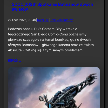
SDCC 2026: Spotkanie Batmanów dwóch
światów
d
27 lipca 2026, 00:40
|
Komiksy
|
Brak komentarzy
o
S
Podczas panelu DC’s Gotham City w trakcie
D
tegorocznego San Diego Comic-Conu poznaliśmy
C
pierwsze szczegóły na temat komiksu, gdzie dwóch
C
różnych Batmanów – głównego kanonu oraz ze świata
2
Absolute – zetkną się z tym samym problemem.
0
2
6
więcej…
:
S
p
o
t
k
a
n
i
e
B