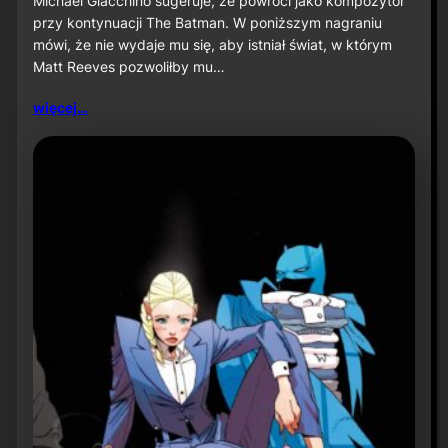
Michael Giacchino sugeruje, że powróci jako kompozytor
c
przy kontynuacji The Batman. W poniższym nagraniu
h
mówi, że nie wydaje mu się, aby istniał świat, w którym
a
Matt Reeves pozwoliłby mu…
e
l
G
więcej…
i
a
c
c
h
i
n
o
s
u
g
e
r
u
j
e
p
o
w