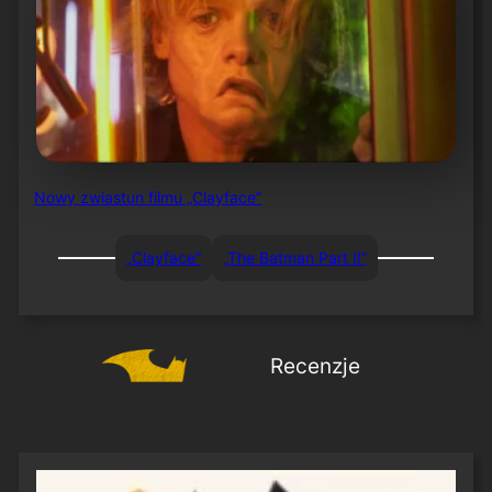
Nowy zwiastun filmu „Clayface”
„Clayface”
„The Batman Part II”
Recenzje