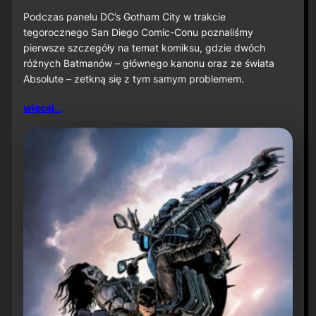
o
S
Podczas panelu DC’s Gotham City w trakcie
D
tegorocznego San Diego Comic-Conu poznaliśmy
C
pierwsze szczegóły na temat komiksu, gdzie dwóch
C
różnych Batmanów – głównego kanonu oraz ze świata
2
Absolute – zetkną się z tym samym problemem.
0
2
6
więcej…
:
S
p
o
t
k
a
n
i
e
B
a
t
m
a
n