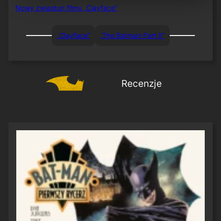
Nowy zwiastun filmu „Clayface”
„Clayface”
„The Batman Part II”
Recenzje