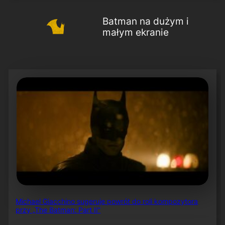
Batman na dużym i
małym ekranie
Michael Giacchino sugeruje powrót do roli kompozytora
przy „The Batman: Part II”