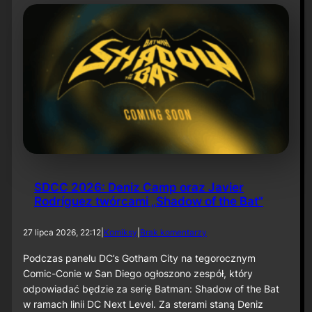
t
m
a
n
:
C
a
p
e
d
C
r
u
s
a
SDCC 2026: Deniz Camp oraz Javier
d
Rodríguez twórcami „Shadow of the Bat”
e
r
”
d
27 lipca 2026, 22:12
|
Komiksy
|
Brak komentarzy
j
o
u
S
Podczas panelu DC’s Gotham City na tegorocznym
ż
D
Comic-Conie w San Diego ogłoszono zespół, który
n
C
odpowiadać będzie za serię Batman: Shadow of the Bat
a
C
w ramach linii DC Next Level. Za sterami staną Deniz
P
2