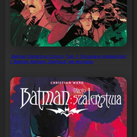
„Batman Detective Comics, Tom 1: Ojcowskie miłosierdzie”
i „Batman Arkham: Clayface” we wrześniu