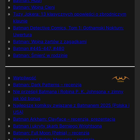
Batman: Hush
Batman: Wojna Cieni
Tuzy Jokera: 13 klasycznych opowieści o zbrodniczym
klaunie
Batman Detective Comics, Tom 1: Gothamski Nokturn:
Uwertura
Batman: Wojna żartów z zagadkami
Batman #445-447, #480
Batman: Śmierć w rodzinie
Wątpliwość
Batman: Dark Patterns – recenzja
Nie prześpij Batmana i Robina P. K. Johnsona + zimny
jak lód bonus
Najlepsze komiksy związane z Batmanem 2025 (Polska i
USA)
Batman Arkham: Clayface – recenzja, prezentacja
Batman i ukryty skarb Berniego Wrightsona
Batman: Full Moon (Pełnia) – recenzja
Batman and Robin: Memento – recenzja