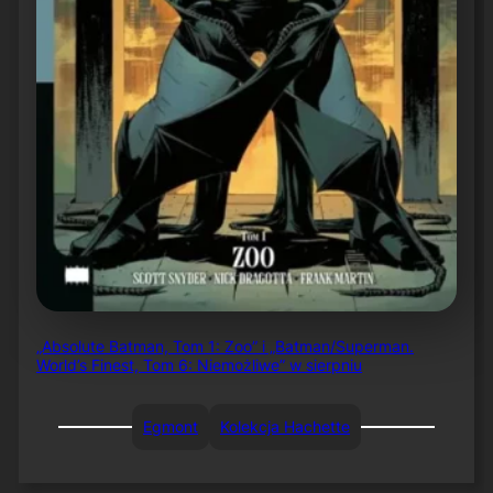
„Absolute Batman, Tom 1: Zoo” i „Batman/Superman.
World’s Finest, Tom 6: Niemożliwe” w sierpniu
Egmont
Kolekcja Hachette