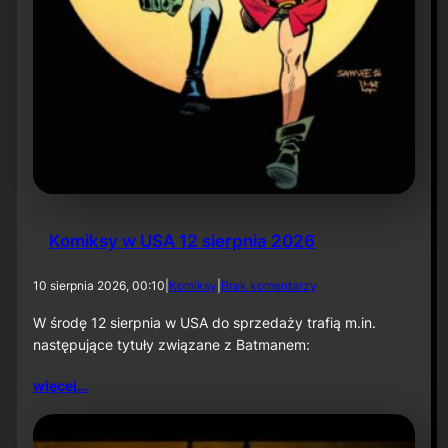
Komiksy w USA 12 sierpnia 2026
d
10 sierpnia 2026, 00:10
|
Komiksy
|
Brak komentarzy
o
K
W środę 12 sierpnia w USA do sprzedaży trafią m.in.
o
następujące tytuły związane z Batmanem:
m
i
więcej…
k
s
y
w