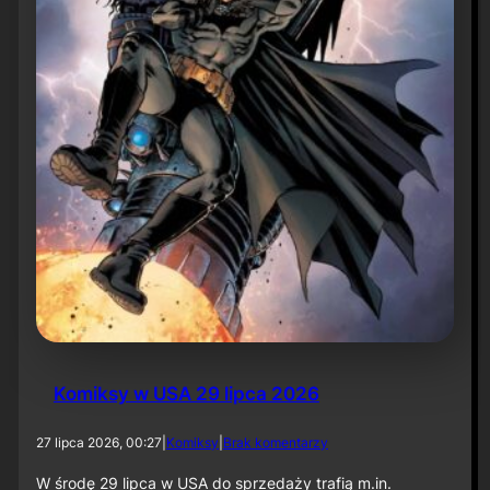
ó
w
d
w
ó
c
h
ś
w
i
a
t
ó
w
Komiksy w USA 29 lipca 2026
d
27 lipca 2026, 00:27
|
Komiksy
|
Brak komentarzy
o
K
W środę 29 lipca w USA do sprzedaży trafią m.in.