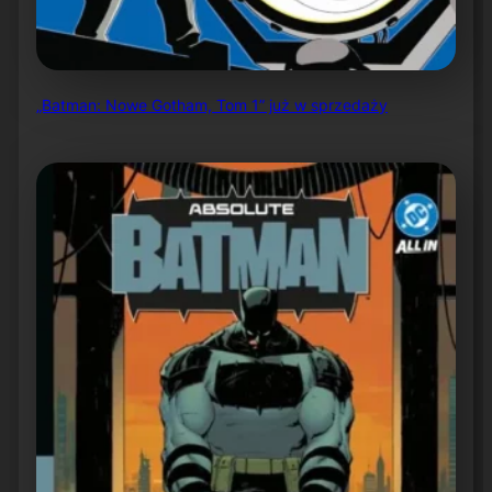
„Batman: Nowe Gotham, Tom 1” już w sprzedaży