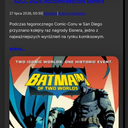
SDCC 2026: Rozdano nagrody Eisnera
o
r
d
27 lipca 2026, 00:55
|
Komiksy
|
Brak komentarzy
m
o
a
S
Podczas tegorocznego Comic-Conu w San Diego
c
D
przyznano kolejny raz nagrody Eisnera, jedno z
j
C
a
najważniejszych wyróżnień na rynku komiksowym.
C
p
2
r
więcej…
0
a
2
s
6
o
:
w
R
a
o
z
d
a
n
o
n
a
g
r
o