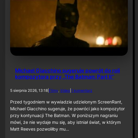
U
S
A
1
2
s
i
e
r
p
n
i
Michael Giacchino sugeruje powrót do roli
a
kompozytora przy „The Batman: Part II”
2
0
2
d
5 sierpnia 2026, 13:18
|
Filmy
, 
Video
|
1 komentarz
6
o
M
Przed tygodniem w wywiadzie udzielonym ScreenRant,
i
Michael Giacchino sugeruje, że powróci jako kompozytor
c
przy kontynuacji The Batman. W poniższym nagraniu
h
mówi, że nie wydaje mu się, aby istniał świat, w którym
a
Matt Reeves pozwoliłby mu…
e
l