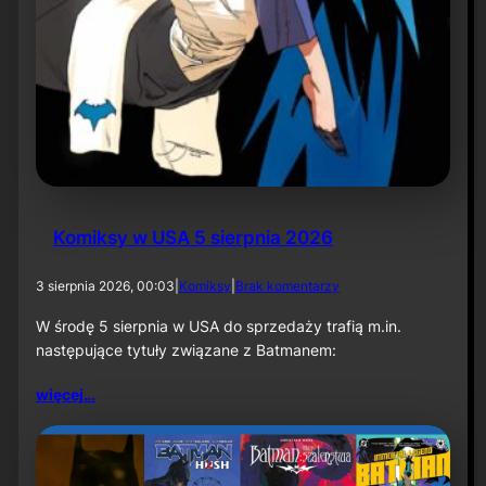
r
o
l
i
k
o
m
p
o
z
y
t
Komiksy w USA 5 sierpnia 2026
o
r
a
d
3 sierpnia 2026, 00:03
|
Komiksy
|
Brak komentarzy
p
o
r
K
W środę 5 sierpnia w USA do sprzedaży trafią m.in.
z
o
następujące tytuły związane z Batmanem:
y
m
„
i
więcej…
T
k
h
s
e
y
B
w
a
U