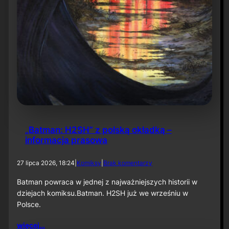
d
r
í
g
u
e
z
t
w
ó
r
c
a
m
„Batman: H2SH” z polską okładką –
i
informacja prasowa
„
S
d
h
27 lipca 2026, 18:24
|
Komiksy
|
Brak komentarzy
o
a
„
d
Batman powraca w jednej z najważniejszych historii w
B
o
dziejach komiksu.Batman. H2SH już we wrześniu w
a
w
Polsce.
t
o
m
f
więcej…
a
t