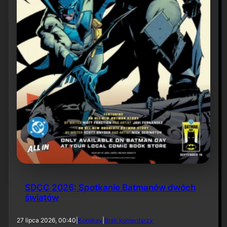
d
y
E
i
s
n
e
r
a
SDCC 2026: Spotkanie Batmanów dwóch
światów
d
27 lipca 2026, 00:40
|
Komiksy
|
Brak komentarzy