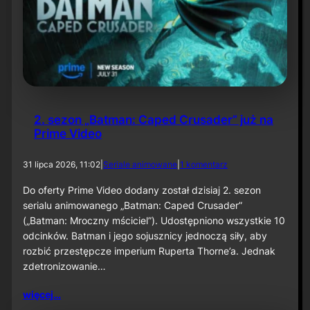
t
o
p
e
r
z
a
–
O
d
2. sezon „Batman: Caped Crusader” już na
c
Prime Video
i
n
e
d
31 lipca 2026, 11:02
|
Seriale animowane
|
1 komentarz
k
o
6
2
Do oferty Prime Video dodany został dzisiaj 2. sezon
0
.
serialu animowanego „Batman: Caped Crusader”
s
(„Batman: Mroczny mściciel”). Udostępniono wszystkie 10
e
odcinków. Batman i jego sojusznicy jednoczą siły, aby
z
rozbić przestępcze imperium Ruperta Thorne’a. Jednak
o
n
zdetronizowanie…
„
B
więcej…
a