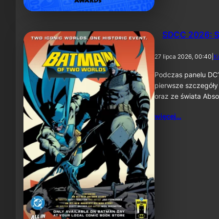
SDCC 2026: S
27 lipca 2026, 00:40
|
K
Podczas panelu DC’
pierwsze szczegóły
oraz ze świata Abs
więcej…