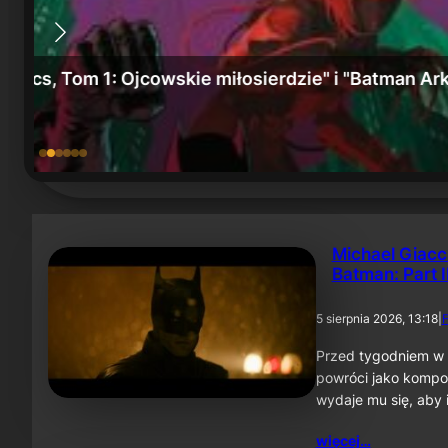
e" we
„Batman: Miasto szaleństwa” i „Batman, Tom 6
15 lipca 2026
Michael Giacc
Batman: Part I
5 sierpnia 2026, 13:18
|
F
Przed tygodniem w 
powróci jako kompo
wydaje mu się, aby 
więcej…