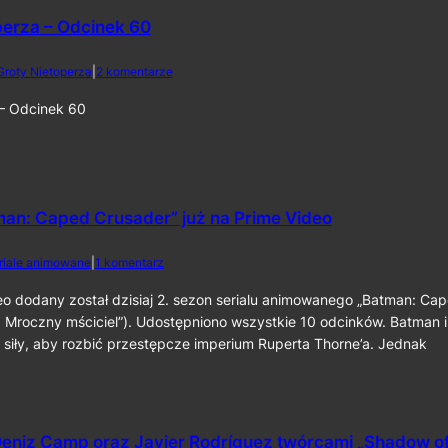
a
o
2
perza – Odcinek 60
r
0
o
2
l
d
Groty Nietoperza
|
2 komentarze
6
i
o
k
Z
 – Odcinek 60
o
G
m
r
p
o
o
t
z
y
y
N
man: Caped Crusader” już na Prime Video
t
i
o
e
d
riale animowane
|
1 komentarz
r
t
o
a
o
2
eo dodany został dzisiaj 2. sezon serialu animowanego „Batman: Ca
p
p
.
 Mroczny mściciel”). Udostępniono wszystkie 10 odcinków. Batman i
r
e
s
z
r
 siły, aby rozbić przestępcze imperium Ruperta Thorne’a. Jednak
e
y
z
z
„
a
o
T
–
n
h
O
„
e
d
eniz Camp oraz Javier Rodríguez twórcami „Shadow o
B
B