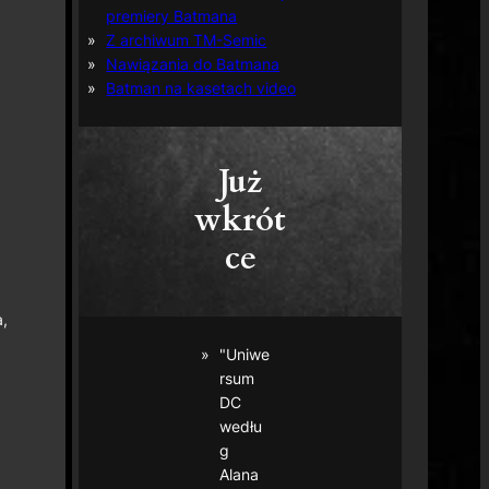
premiery Batmana
Z archiwum TM-Semic
Nawiązania do Batmana
Batman na kasetach video
Już
wkrót
ce
,
"Uniwe
rsum
DC
wedłu
g
Alana