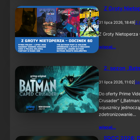
Z Groty Nieto
31 lipca 2026, 18:49
|
Z 
Z Groty Nietoperza
więcej…
2. sezon „Bat
31 lipca 2026, 11:02
|
Se
Do oferty Prime Vid
Crusader” („Batman:
sojusznicy jednoczą
zdetronizowanie…
więcej…
SDCC 2026: D