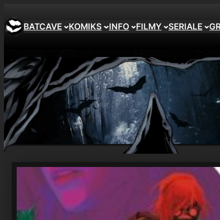
Przejdź
do
BATCAVE
KOMIKS
INFO
FILMY
SERIALE
G
treści