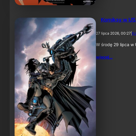
Komiksy w US
27 lipca 2026, 00:27
|
K
W środę 29 lipca w 
więcej…