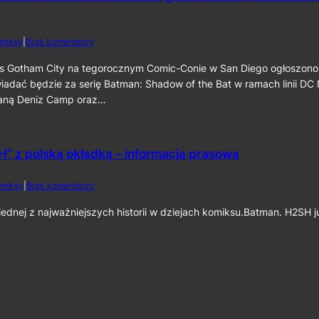
c
a
a
i
t
t
n
m
m
e
d
miksy
|
Brak komentarzy
a
a
k
o
n
n
6
S
s Gotham City na tegorocznym Comic-Conie w San Diego ogłoszono
:
:
0
D
iadać będzie za serię Batman: Shadow of the Bat w ramach linii DC
C
P
C
a
staną Deniz Camp oraz…
a
C
p
r
2
e
t
0
d
I
2
C
” z polską okładką – informacja prasowa
I
6
r
”
:
u
D
d
miksy
|
Brak komentarzy
s
e
o
a
n
„
dnej z najważniejszych historii w dziejach komiksu.Batman. H2SH 
d
i
B
e
z
a
r
C
t
”
a
m
j
m
a
u
p
n
ż
o
:
n
r
H
a