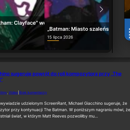
: Umierające miasto” już w sprzedaży
Zwiast
24 czerw
hino sugeruje powrót do roli kompozytora przy „The
I”
d
ilmy
, 
Video
|
Brak komentarzy
o
M
wywiadzie udzielonym ScreenRant, Michael Giacchino sugeruje, że
i
zytor przy kontynuacji The Batman. W poniższym nagraniu mówi, że
c
istniał świat, w którym Matt Reeves pozwoliłby mu…
h
a
e