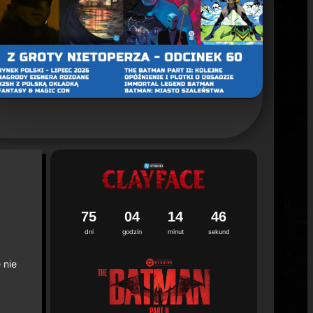
un 2. sezonu "Batman: Caped Crusader"
ca 2026
7
5
0
4
1
4
4
4
dni
godzin
minut
sekund
 nie