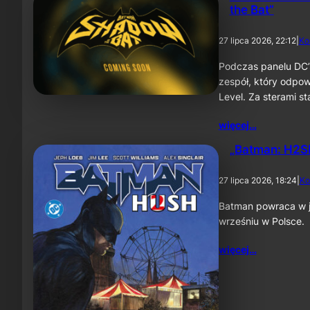
the Bat”
27 lipca 2026, 22:12
|
Ko
Podczas panelu DC’
zespół, który odpow
Level. Za sterami 
więcej…
„Batman: H2SH
27 lipca 2026, 18:24
|
Ko
Batman powraca w je
wrześniu w Polsce.
więcej…