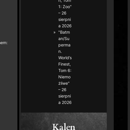
n, Tom
1: Zoo"
– 26
sierpni
a 2026
"Batm
an/Su
nem:
perma
n.
World’s
Finest,
Tom 6:
Niemo
żliwe"
– 26
sierpni
a 2026
Kalen