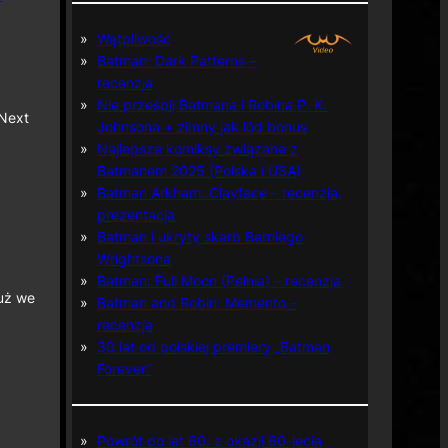
Wątpliwość
Batman: Dark Patterns –
recenzja
Nie prześpij Batmana i Robina P. K.
 Next
Johnsona + zimny jak lód bonus
Najlepsze komiksy związane z
Batmanem 2025 (Polska i USA)
Batman Arkham: Clayface – recenzja,
prezentacja
Batman i ukryty skarb Berniego
Wrightsona
Batman: Full Moon (Pełnia) – recenzja
już we
Batman and Robin: Memento –
recenzja
30 lat od polskiej premiery „Batman
Forever”
Powrót do lat 60. z okazji 60-lecia