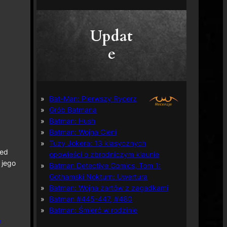
Updat
e
Bat-Man: Pierwszy Rycerz
Grób Batmana
Batman: Hush
Batman: Wojna Cieni
Tuzy Jokera: 13 klasycznych
ped
opowieści o zbrodniczym klaunie
 jego
Batman Detective Comics, Tom 1:
Gothamski Nokturn: Uwertura
Batman: Wojna żartów z zagadkami
Batman #445-447, #480
Batman: Śmierć w rodzinie
f