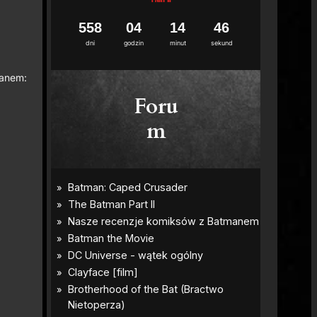
5
5
8
0
4
1
4
4
4
dni
godzin
minut
sekund
manem:
Foru
m