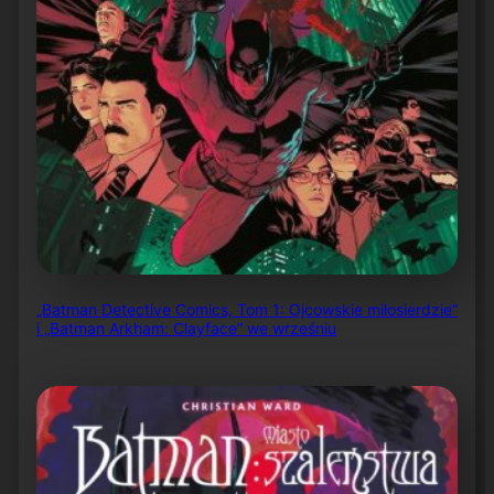
„Batman Detective Comics, Tom 1: Ojcowskie miłosierdzie”
i „Batman Arkham: Clayface” we wrześniu