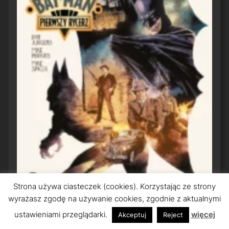
Strona używa ciasteczek (cookies). Korzystając ze strony
wyrażasz zgodę na używanie cookies, zgodnie z aktualnymi
ustawieniami przeglądarki.
więcej
Akceptuj
Reject
Bat-Man: Pierwszy Rycerz