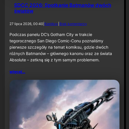
SDCC 2026: Spotkanie Batmanów dwóch
światów
d
27 lipca 2026, 00:40
|
Komiksy
|
Brak komentarzy
o
S
Podczas panelu DC’s Gotham City w trakcie
D
tegorocznego San Diego Comic-Conu poznaliśmy
C
pierwsze szczegóły na temat komiksu, gdzie dwóch
C
różnych Batmanów – głównego kanonu oraz ze świata
2
Absolute – zetkną się z tym samym problemem.
0
2
6
więcej…
:
S
p
o
t
k
a
n
i
e
B