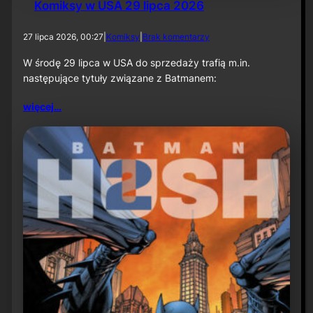
Komiksy w USA 29 lipca 2026
d
27 lipca 2026, 00:27
|
Komiksy
|
Brak komentarzy
o
K
W środę 29 lipca w USA do sprzedaży trafią m.in.
o
następujące tytuły związane z Batmanem:
m
i
więcej…
k
s
y
w
U
S
A
2
9
l
i
p
c
a
2
0
2