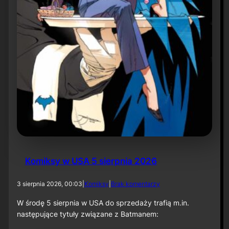
r
ó
t
d
o
r
o
l
i
k
o
m
p
o
z
y
t
Komiksy w USA 5 sierpnia 2026
o
r
a
d
3 sierpnia 2026, 00:03
|
Komiksy
|
Brak komentarzy
p
o
r
K
W środę 5 sierpnia w USA do sprzedaży trafią m.in.
z
o
następujące tytuły związane z Batmanem:
y
m
„