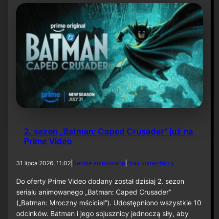
t
y
N
i
e
t
o
p
e
r
z
a
–
O
d
2. sezon „Batman: Caped Crusader” już na
c
Prime Video
i
n
e
d
31 lipca 2026, 11:02
|
Seriale animowane
|
Brak komentarzy
k
o
6
2
Do oferty Prime Video dodany został dzisiaj 2. sezon
0
.
serialu animowanego „Batman: Caped Crusader”
s
(„Batman: Mroczny mściciel”). Udostępniono wszystkie 10
e
odcinków. Batman i jego sojusznicy jednoczą siły, aby
z