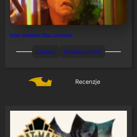
Nowy zwiastun filmu „Clayface”
„Clayface”
„The Batman Part II”
Recenzje