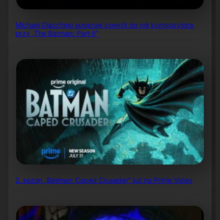
Michael Giacchino sugeruje powrót do roli kompozytora
przy „The Batman: Part II”
2. sezon „Batman: Caped Crusader” już na Prime Video