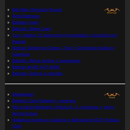
Bat-Man: Pierwszy Rycerz
Grób Batmana
Batman: Hush
Batman: Wojna Cieni
Tuzy Jokera: 13 klasycznych opowieści o zbrodniczym
klaunie
Batman Detective Comics, Tom 1: Gothamski Nokturn:
Uwertura
Batman: Wojna żartów z zagadkami
Batman #445-447, #480
Batman: Śmierć w rodzinie
Wątpliwość
Batman: Dark Patterns – recenzja
Nie prześpij Batmana i Robina P. K. Johnsona + zimny
jak lód bonus
Najlepsze komiksy związane z Batmanem 2025 (Polska i
USA)