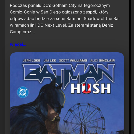
u
S
Podczas panelu DC’s Gotham City na tegorocznym
ż
D
Comic-Conie w San Diego ogłoszono zespół, który
n
C
odpowiadać będzie za serię Batman: Shadow of the Bat
a
C
w ramach linii DC Next Level. Za sterami staną Deniz
P
2
r
Camp oraz…
0
i
2
m
6
więcej…
e
:
V
D
i
e
d
n
e
i
o
z
C
a
m
p
o
r
a
z
J
a
v