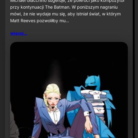
Michael Giacchino sugeruje, że powróci jako kompozytor
c
przy kontynuacji The Batman. W poniższym nagraniu
h
mówi, że nie wydaje mu się, aby istniał świat, w którym
a
Matt Reeves pozwoliłby mu…
e
l
G
więcej…
i
a
c
c
h
i
n
o
s
u
g
e
r
u
j
e
p
o
w