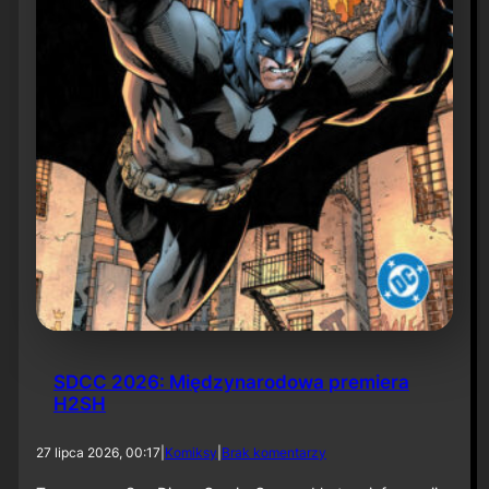
6
SDCC 2026: Międzynarodowa premiera
H2SH
d
27 lipca 2026, 00:17
|
Komiksy
|
Brak komentarzy
o