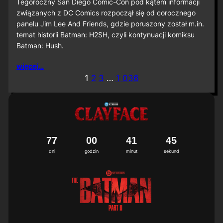
S
Tegoroczny San Diego Comic-Con pod kątem informacji
D
związanych z DC Comics rozpoczął się od corocznego
C
panelu Jim Lee And Friends, gdzie poruszony został m.in.
C
temat historii Batman: H2SH, czyli kontynuacji komiksu
2
Batman: Hush.
0
2
6
więcej…
:
1
2
3
…
1 036
M
i
ę
d
z
y
n
7
7
0
0
4
1
4
2
3
a
dni
godzin
minut
sekund
r
o
d
o
w
a
p
r