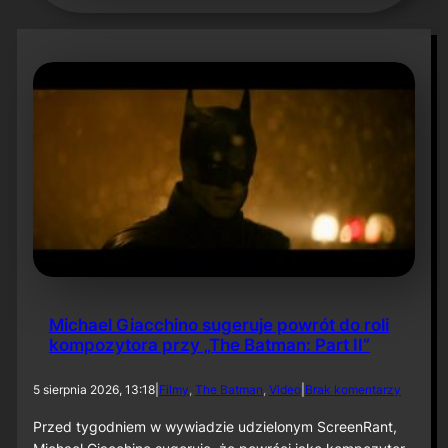
Michael Giacchino sugeruje powrót do roli
kompozytora przy „The Batman: Part II”
d
5 sierpnia 2026, 13:18
|
Filmy
, 
The Batman
, 
Video
|
Brak komentarzy
o
M
Przed tygodniem w wywiadzie udzielonym ScreenRant,
i