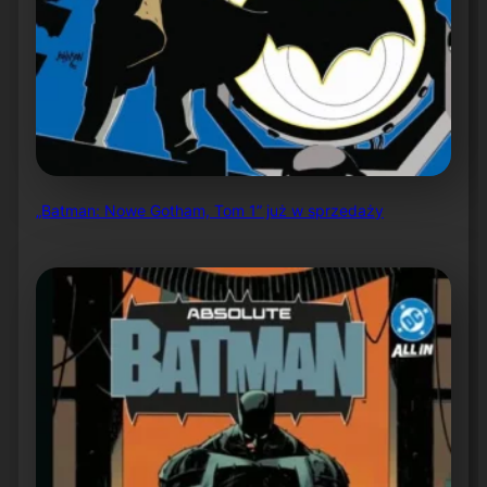
„Batman: Nowe Gotham, Tom 1” już w sprzedaży