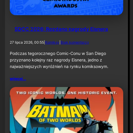
k
ą
–
i
n
f
SDCC 2026: Rozdano nagrody Eisnera
o
r
d
27 lipca 2026, 00:55
|
Komiksy
|
Brak komentarzy
m
o
a
S
Podczas tegorocznego Comic-Conu w San Diego
c
D
przyznano kolejny raz nagrody Eisnera, jedno z
j
C
a
najważniejszych wyróżnień na rynku komiksowym.
C
p
2
r
więcej…
0
a
2
s
6
o
:
w
R
a
o
z
d
a
n
o