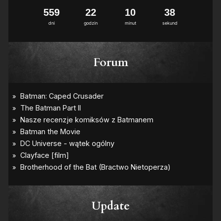
5
5
9
2
2
1
0
3
8
dni
godzin
minut
sekund
Forum
Update