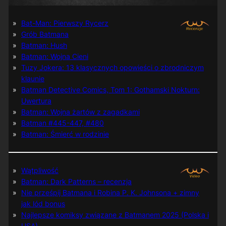
Bat-Man: Pierwszy Rycerz
Grób Batmana
Batman: Hush
Batman: Wojna Cieni
Tuzy Jokera: 13 klasycznych opowieści o zbrodniczym
klaunie
Batman Detective Comics, Tom 1: Gothamski Nokturn:
Uwertura
Batman: Wojna żartów z zagadkami
Batman #445-447, #480
Batman: Śmierć w rodzinie
Wątpliwość
Batman: Dark Patterns – recenzja
Nie prześpij Batmana i Robina P. K. Johnsona + zimny
jak lód bonus
Najlepsze komiksy związane z Batmanem 2025 (Polska i
USA)