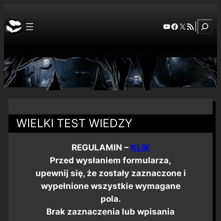
Szuka
YouTube
Facebook
X
RSS Feed
|
WIELKI TEST WIEDZY
REGULAMIN –
KLIK
Przed wysłaniem formularza,
upewnij się, że zostały zaznaczone i
wypełnione wszystkie wymagane
pola.
Brak zaznaczenia lub wpisania