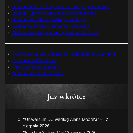
Batman Arkham: Clayface – recenzja, prezentacja
Batman i ukryty skarb Berniego Wrightsona
Batman: Full Moon (Pełnia) – recenzja
Batman and Robin: Memento – recenzja
30 lat od polskiej premiery „Batman Forever”
Powrót do lat 60. z okazji 60-lecia premiery Batmana
Z archiwum TM-Semic
Nawiązania do Batmana
Batman na kasetach video
Już wkrótce
"Uniwersum DC według Alana Moore'a" – 12
sierpnia 2026
"Injustice 2, Tom 1" – 12 sierpnia 2026