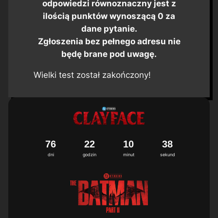
odpowiedzi równoznaczny jest z
ilością punktów wynoszącą 0 za
dane pytanie.
Zgłoszenia bez pełnego adresu nie
będę brane pod uwagę.
Wielki test został zakończony!
7
6
2
2
1
0
3
7
8
dni
godzin
minut
sekund