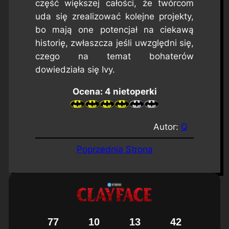
część większej całości, że twórcom
uda się zrealizować kolejne projekty,
bo mają one potencjał na ciekawą
historię, zwłaszcza jeśli uwzględni się,
czego na temat bohaterów
dowiedziała się Ivy.
Ocena: 4 nietoperki
Autor:
Q
Poprzednia Strona
7
7
1
0
1
3
4
2