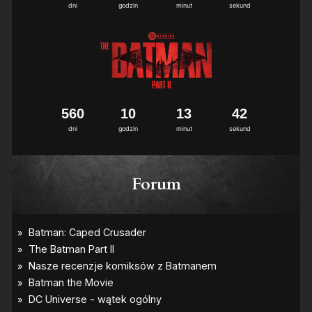
dni
godzin
minut
sekund
5
6
0
1
0
1
3
4
2
dni
godzin
minut
sekund
Forum