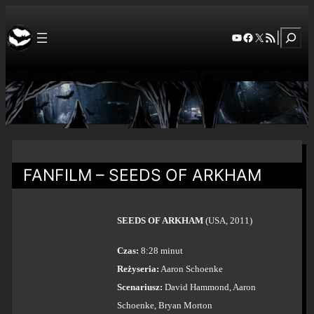
Szuka
YouTube
Facebook
X
RSS Feed
|
FANFILM – SEEDS OF ARKHAM
SEEDS OF ARKHAM
(USA, 2011)
Czas:
8:28 minut
Reżyseria:
Aaron Schoenke
Scenariusz:
David Hammond, Aaron
Schoenke, Bryan Morton