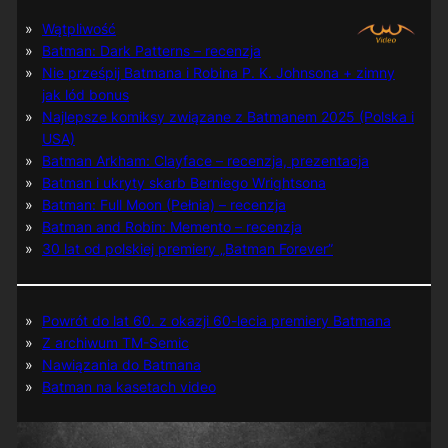
Wątpliwość
Batman: Dark Patterns – recenzja
Nie prześpij Batmana i Robina P. K. Johnsona + zimny
jak lód bonus
Najlepsze komiksy związane z Batmanem 2025 (Polska i
USA)
Batman Arkham: Clayface – recenzja, prezentacja
Batman i ukryty skarb Berniego Wrightsona
Batman: Full Moon (Pełnia) – recenzja
Batman and Robin: Memento – recenzja
30 lat od polskiej premiery „Batman Forever”
Powrót do lat 60. z okazji 60-lecia premiery Batmana
Z archiwum TM-Semic
Nawiązania do Batmana
Batman na kasetach video