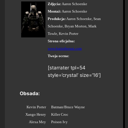
Zdjęcia:
Aaron Schoenke
Montaż:
Aaron Schoenke
Produkcja:
Aaron Schoenke, Sean
Schoenke, Bryan Morton, Mark
Towle, Kevin Porter
Strona oficjalna:
www.batinthesun.com
Twoja ocena:
[starrater tpl=54
style=’crystal’ size=’16’]
Obsada:
Kevin Porter
Batman/Bruce Wayne
Xango Henry
Killer Croc
Alexa Mey
Poison Ivy