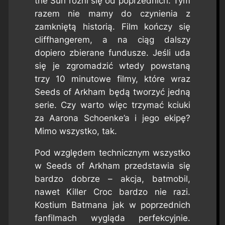
the Sun różni się od poprzednich. Tym
razem nie mamy do czynienia z
zamkniętą historią. Film kończy się
cliffhangerem, a na ciąg dalszy
dopiero zbierane fundusze. Jeśli uda
się je zgromadzić wtedy powstaną
trzy 10 minutowe filmy, które wraz
Seeds of Arkham
będą tworzyć jedną
serie. Czy warto więc trzymać kciuki
za Aarona Schoenke’a i jego ekipę?
Mimo wszystko, tak.
Pod względem technicznym wszystko
w
Seeds of Arkham
przedstawia się
bardzo dobrze – akcja, batmobil,
nawet Killer Croc bardzo nie razi.
Kostium Batmana jak w poprzednich
fanfilmach wygląda perfekcyjnie.