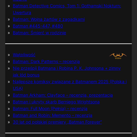
Batman Detective Comics, Tom 1: Gothamski Nokturn:
Uwertura
Batman: Wojna żartów z zagadkami
Batman #445-447, #480
Batman: Śmierć w rodzinie
Wątpliwość
Batman: Dark Patterns – recenzja
Nie prześpij Batmana i Robina P. K. Johnsona + zimny
jak lód bonus
Najlepsze komiksy związane z Batmanem 2025 (Polska i
USA)
Batman Arkham: Clayface – recenzja, prezentacja
Batman i ukryty skarb Berniego Wrightsona
Batman: Full Moon (Pełnia) – recenzja
Batman and Robin: Memento – recenzja
30 lat od polskiej premiery „Batman Forever”