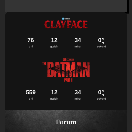
7
6
1
2
3
4
0
1
dni
godzin
minut
sekund
5
5
9
1
2
3
4
0
1
dni
godzin
minut
sekund
Forum