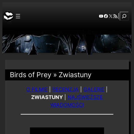
Szuka
YouTube
Facebook
X
RSS Feed
|
Birds of Prey » Zwiastuny
O FILMIE
|
RECENZJA
|
GALERIE
|
ZWIASTUNY
|
NAJŚWIEŻSZE
WIADOMOŚCI