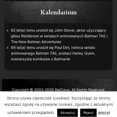
Kalendarium
82 lat(a) temu urodził się John Glover, aktor użyczający
głosu Riddlerowi w serialach animowanych
Batman TAS
i
The New Batman Adventures
69 lat(a) temu urodził się Paul Dini, twórca serialu
animowanego
Batman TAS
, postaci Harley Quinn,
scenarzysta komiksów o Batmanie
Copyright © 2003-2026 BatCave. All Rights Reserved.
Batman and all related characters and elements are the
Strona używa ciasteczek (cookies). Korzystając ze strony
trademarks of © DC Comics and Warner Bros. Entertainment
wyrażasz zgodę na używanie cookies, zgodnie z aktualnymi
Inc.
ustawieniami przeglądarki.
więcej
Akceptuj
Reject