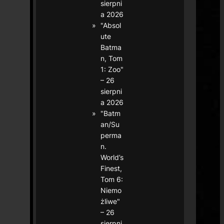
sierpni
a 2026
"Absol
ute
Batma
n, Tom
1: Zoo"
– 26
sierpni
a 2026
"Batm
an/Su
perma
n.
World’s
Finest,
Tom 6:
Niemo
żliwe"
– 26
sierpni