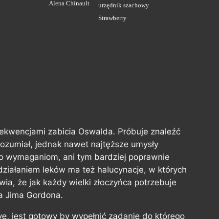
Alena Chinault
urzędnik szachowy
Strawberry
ekwencjami zabicia Oswalda. Próbuje znaleźć
rozumiał, jednak nawet najtęższe umysły
go wymaganiom, ani tym bardziej poprawnie
działaniem leków ma też halucynacje, w których
ia, że jak każdy wielki złoczyńca potrzebuje
a Jima Gordona.
e, jest gotowy by wypełnić zadanie do którego