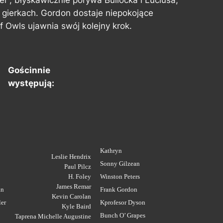
 gierkach. Gordon dostaje niepokojące
f Owls ujawnia swój kolejny krok.
Gościnnie
występują:
Kathryn
Leslie Hendrix
Sonny Gilzean
Paul Pilcz
H. Foley
Winston Peters
James Remar
an
Frank Gordon
Kevin Carolan
er
Kprofesor Dyson
Kyle Baird
Bunch O’ Grapes
Taprena Michelle Augustine