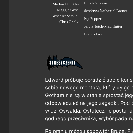
Butch Gilzean
Michael Chiklis
Maggie Geha
detektyw Nathaniel Barnes
Benedict Samuel
Ivy Pepper
Chris Chalk
Jervis Tetch/Mad Hatter
Lucius Fox
Edward próbuje poradzić sobie kons
sobie nowego mentora, który by go 
Gotham nie są w stanie sprostać je
odpowiedzieć na jego zagadki. Pod 
widzi Oswalda. Ostatecznie postanaw
godnego przeciwnika, wybór pada n
Po praniu mózgu sobowtór Bruce, Fiv