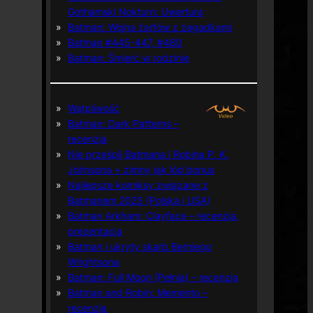
Gothamski Nokturn: Uwertura
Batman: Wojna żartów z zagadkami
Batman #445-447, #480
Batman: Śmierć w rodzinie
Wątpliwość
Batman: Dark Patterns –
recenzja
Nie prześpij Batmana i Robina P. K.
Johnsona + zimny jak lód bonus
Najlepsze komiksy związane z
Batmanem 2025 (Polska i USA)
Batman Arkham: Clayface – recenzja,
prezentacja
Batman i ukryty skarb Berniego
Wrightsona
Batman: Full Moon (Pełnia) – recenzja
Batman and Robin: Memento –
recenzja