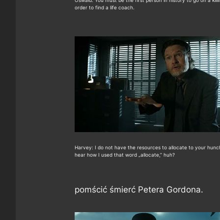
Oswald: You must be the first person in history to go on a killi
order to find a life coach.
Harvey: I do not have the resources to allocate to your hunc
hear how I used that word „allocate,” huh?
pomścić śmierć Petera Gordona.