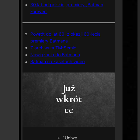
30 lat od polskiej premiery „Batman
Forever”
Powrót do lat 60. z okazji 60-lecia
premiery Batmana
Z archiwum TM-Semic
Nawiązania do Batmana
Batman na kasetach video
Już
wkrót
ce
"Uniwe