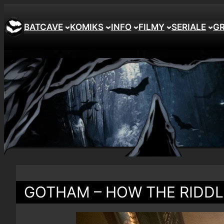
BATCAVE
KOMIKS
INFO
FILMY
SERIALE
G
GOTHAM – HOW THE RIDDL