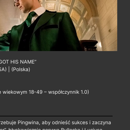
GOT HIS NAME”
A) | (Polska)
e wiekowym 18-49 – współczynnik 1.0)
rzebuje Pingwina, aby odnieść sukces i zaczyna
r”, błyskawicznie porywa Bullocka i Luciusa,