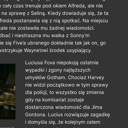
cały czas trenuje pod okiem Alfreda, ale nie
a sprawę z Seliną. Kiedy dowiaduje się, że ta
reda postanawia się z nią spotkać. Na miejscu
cale nie zostawiła mu żadnej wiadomości.
zadbać i niestraszna mu walka z Sonny’m
ie się Five’a ubranego dokładnie tak jak on, go
strzykuje Wayne’owi środek usypiający.
Luciusa Foxa niepokoją ostatnie
wypadki i zgony najtęższych
umysłów Gotham. Chociaż Harvey
nie widzi początkowo w tym sprawy
dla policji, to wszystko się zmienia
gdy na komisariat zostaje
dostarczona wiadomość dla Jima
Gordona. Lucius rozwiązuje zagadkę
i domyśla się, że kolejnym celem