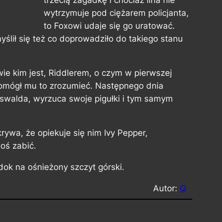
trzecią zagadkę i chociaż lina nie
wytrzymuje pod ciężarem policjanta,
to Foxowi udaje się go uratować.
ił się też co doprowadziło do takiego stanu
ie kim jest, Riddlerem, o czym w pierwszej
 pomógł mu to zrozumieć. Następnego dnia
Oswalda, wyrzuca swoje pigułki i tym samym
ywa, że opiekuje się nim Ivy Pepper,
oś zabić.
idok na ośnieżony szczyt górski.
Autor:
Q