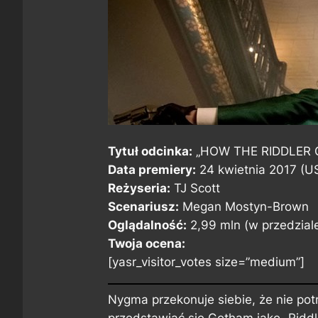
Tytuł odcinka:
„HOW THE RIDDLER 
Data premiery:
24 kwietnia 2017 (US
Reżyseria:
TJ Scott
Scenariusz:
Megan Mostyn-Brown
Oglądalność:
2,99 mln (w przedzial
Twoja ocena:
[yasr_visitor_votes size=”medium”]
Nygma przekonuje siebie, że nie pot
przedstawiać się Gotham jako „Riddle