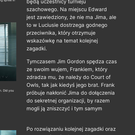
ng spree in
będą uczestnicy turnieju
szachowego. Na miejscu Edward
jest zawiedziony, że nie ma Jima, ale
to w Luciusie dostrzega godnego
przeciwnika, który otrzymuje
wskazówkę na temat kolejnej
zagadki.
Tymczasem Jim Gordon spędza czas
ze swoim wujem, Frankiem, który
zdradza mu, że należy do Court of
Owls, tak jak kiedyś jego brat. Frank
h. Did you
próbuje nakłonić Jima do dołączenia
do sekretnej organizacji, by razem
mogli ją zniszczyć i tym samym
Po rozwiązaniu kolejnej zagadki oraz