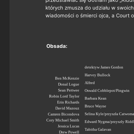
których zmusza do udziału w swoich
wiadomości o śmierci ojca, a Court o
Obsada:
detektyw James Gordon
Harvey Bullock
Ben McKenzie
Alfred
Donal Logue
Sean Pertwee
Oswald Cobblepot/Pingwin
Robin Lord Taylor
Barbara Kean
Erin Richards
Bruce Wayne
David Mazouz
Selina Kyle/przyszła Catwom
Camren Bicondova
Cory Michael Smith
Edward Nygma/przyszły Riddl
Jessica Lucas
Tabitha Galavan
Drew Powell