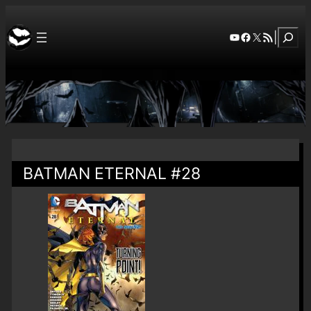
Szuka
YouTube
Facebook
X
RSS Feed
|
BATMAN ETERNAL #28