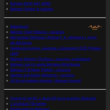
Batman #445-447, #480
Batman: Śmierć w rodzinie
Wątpliwość
Batman: Dark Patterns – recenzja
Nie prześpij Batmana i Robina P. K. Johnsona + zimny
jak lód bonus
Najlepsze komiksy związane z Batmanem 2025 (Polska i
USA)
Batman Arkham: Clayface – recenzja, prezentacja
Batman i ukryty skarb Berniego Wrightsona
Batman: Full Moon (Pełnia) – recenzja
Batman and Robin: Memento – recenzja
30 lat od polskiej premiery „Batman Forever”
Powrót do lat 60. z okazji 60-lecia premiery Batmana
Z archiwum TM-Semic
Nawiązania do Batmana