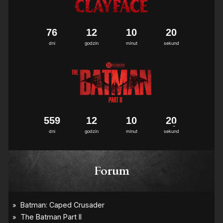
7
6
1
2
1
0
2
0
dni
godzin
minut
sekund
5
5
9
1
2
1
0
2
0
dni
godzin
minut
sekund
Forum