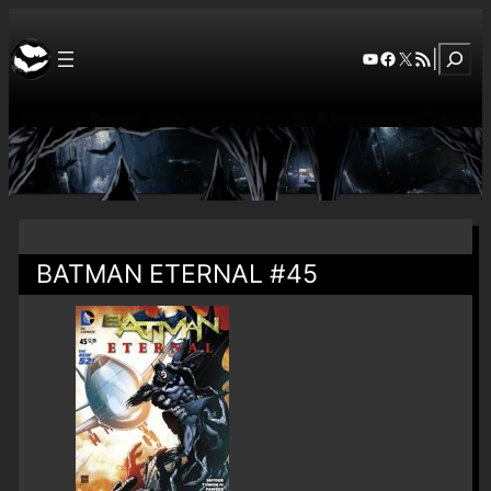
Szuka
YouTube
Facebook
X
RSS Feed
|
BATMAN ETERNAL #45