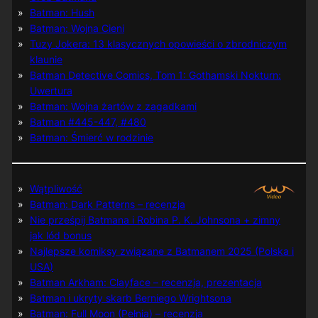
Batman: Hush
Batman: Wojna Cieni
Tuzy Jokera: 13 klasycznych opowieści o zbrodniczym
klaunie
Batman Detective Comics, Tom 1: Gothamski Nokturn:
Uwertura
Batman: Wojna żartów z zagadkami
Batman #445-447, #480
Batman: Śmierć w rodzinie
Wątpliwość
Batman: Dark Patterns – recenzja
Nie prześpij Batmana i Robina P. K. Johnsona + zimny
jak lód bonus
Najlepsze komiksy związane z Batmanem 2025 (Polska i
USA)
Batman Arkham: Clayface – recenzja, prezentacja
Batman i ukryty skarb Berniego Wrightsona
Batman: Full Moon (Pełnia) – recenzja