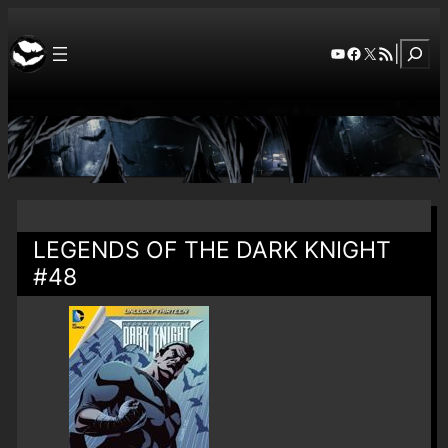
Szuka
YouTube
Facebook
X
RSS Feed
|
LEGENDS OF THE DARK KNIGHT
#48