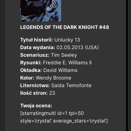
LEGENDS OF THE DARK KNIGHT #48
Tytuł historii:
Unlucky 13
Data wydania:
02.05.2013 (USA)
Scenariusz:
Tim Seeley
Rysunki:
Freddie E. Williams II
Okładka:
David Williams
Kolor:
Wendy Broome
Liternictwo:
Saida Temofonte
Ilość stron:
23
Twoja ocena:
[starratingmulti id=1 tpl=50
style=’crystal’ average_stars=’crystal’]