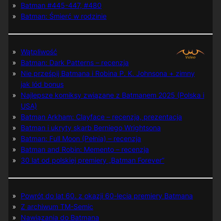
Batman #445-447, #480
Batman: Śmierć w rodzinie
Wątpliwość
Batman: Dark Patterns – recenzja
Nie prześpij Batmana i Robina P. K. Johnsona + zimny
jak lód bonus
Najlepsze komiksy związane z Batmanem 2025 (Polska i
USA)
Batman Arkham: Clayface – recenzja, prezentacja
Batman i ukryty skarb Berniego Wrightsona
Batman: Full Moon (Pełnia) – recenzja
Batman and Robin: Memento – recenzja
30 lat od polskiej premiery „Batman Forever”
Powrót do lat 60. z okazji 60-lecia premiery Batmana
Z archiwum TM-Semic
Nawiązania do Batmana