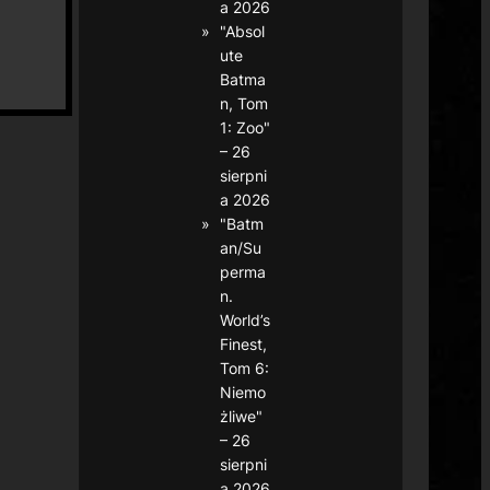
a 2026
"Absol
ute
Batma
n, Tom
1: Zoo"
– 26
sierpni
a 2026
"Batm
an/Su
perma
n.
World’s
Finest,
Tom 6:
Niemo
żliwe"
– 26
sierpni
a 2026