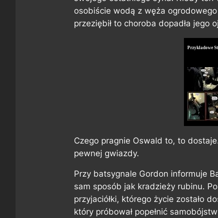
osobiście wodą z węża ogrodowego o
przeziębił to choroba dopadła jego o
Przykładowe S
Czego pragnie Oswald to, to dostaje
pewnej gwiazdy.
Przy batsygnale Gordon informuje B
sam sposób jak kradzieży rubinu. Pol
przyjaciółki, którego życie zostało 
który próbował popełnić samobójstwo