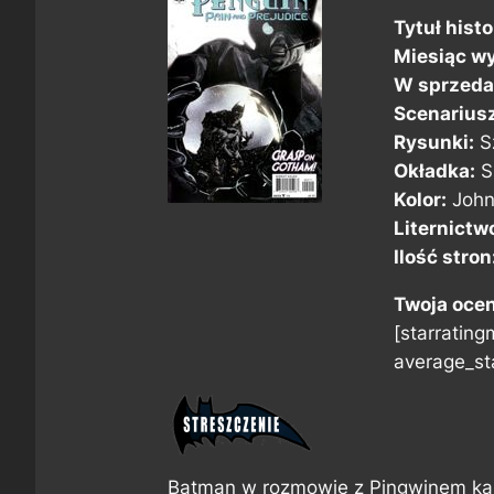
Tytuł histor
Miesiąc wy
W sprzeda
Scenarius
Rysunki:
S
Okładka:
S
Kolor:
John
Liternictw
Ilość stron
Twoja oce
[starratingm
average_sta
Batman w rozmowie z Pingwinem każ