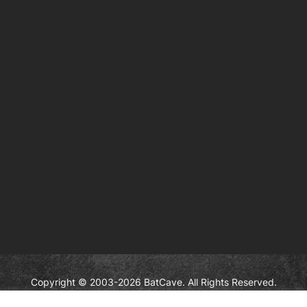
Copyright © 2003-2026 BatCave. All Rights Reserved.
aracters and elements are the trademarks of © DC Comics and Warne