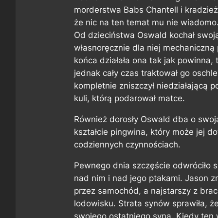
morderstwa Babs Chantell i kradzież
że nic na ten temat mu nie wiadomo
Od dzieciństwa Oswald kochał swoj
własnoręcznie dla niej mechaniczną 
końca działała ona tak jak powinna,
jednak cały czas traktował go oschl
kompletnie zniszczył niedziałającą p
kuli, którą podarował matce.
Również dorosły Oswald dba o swoją 
kształcie pingwina, który może jej
codziennych czynnościach.
Pewnego dnia szczęście odwróciło się
nad nim i nad jego ptakami. Jason zm
przez samochód, a najstarszy z brac
lodowisku. Strata synów sprawiła, ż
swojego ostatniego syna. Kiedy ten 