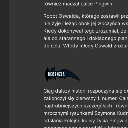
również maczał palce Pingwin.
Robot Oswalda, którego zostawił prz
nie żyje i leżąc obok jej złoczyńca w
Kiedy dokonywał tego zrozumiał, że s
ale od starannego i dokładnego plan
do celu. Wtedy młody Oswald zrozu
Ciąg dalszy historii rozpoczyna si
zakończył się pierwszy 1. numer. Ca
najdrobniejszych szczegółach i równ
mrocznymi rysunkami Szymona Kudr
odsłania kolejne kulisy życia Pingwi
mogącego sobie poradzić z łobuzami 