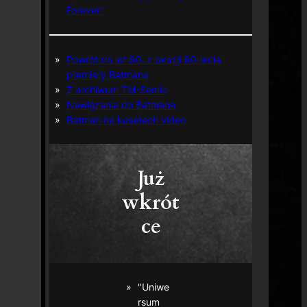
Forever”
Powrót do lat 60. z okazji 60-lecia
premiery Batmana
Z archiwum TM-Semic
Nawiązania do Batmana
Batman na kasetach video
Już
wkrót
ce
"Uniwe
rsum