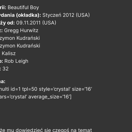
ii:
Beautiful Boy
dania (okładka):
Styczeń 2012 (USA)
ży od:
09.11.2011 (USA)
z:
Gregg Hurwitz
zymon Kudrański
zymon Kudrański
 Kalisz
o:
Rob Leigh
:
32
na:
ulti id=1 tpl=50 style=’crystal’ size=’16’
rs=’crystal’ average_size=’16’]
e mu dowiedzieć się czegoś na temat