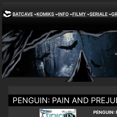
BATCAVE
KOMIKS
INFO
FILMY
SERIALE
G
PENGUIN: PAIN AND PREJU
PENGUIN: 