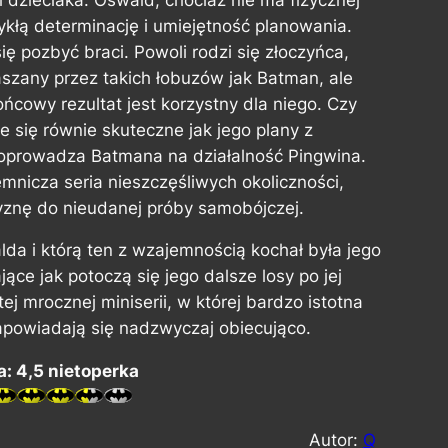
kłą determinację i umiejętność planowania.
ię pozbyć braci. Powoli rodzi się złoczyńca,
aszany przez takich łobuzów jak Batman, ale
ońcowy rezultat jest korzystny dla niego. Czy
e się równie skuteczne jak jego plany z
doprowadza Batmana na działalność Pingwina.
mnicza seria nieszczęśliwych okoliczności,
znę do nieudanej próby samobójczej.
da i którą ten z wzajemnością kochał była jego
ące jak potoczą się jego dalsze losy po jej
j mrocznej miniserii, w której bardzo istotna
zapowiadają się nadzwyczaj obiecująco.
: 4,5 nietoperka
Autor:
Q