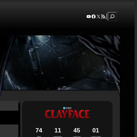
Szukaj
YouTube
Facebook
X
RSS Feed
|
7
4
1
1
4
5
0
0
dni
godzin
minut
sekund