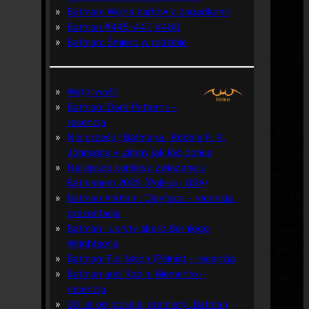
Batman: Wojna żartów z zagadkami
Batman #445-447, #480
Batman: Śmierć w rodzinie
Wątpliwość
Batman: Dark Patterns –
recenzja
Nie prześpij Batmana i Robina P. K.
Johnsona + zimny jak lód bonus
Najlepsze komiksy związane z
Batmanem 2025 (Polska i USA)
Batman Arkham: Clayface – recenzja,
prezentacja
Batman i ukryty skarb Berniego
Wrightsona
Batman: Full Moon (Pełnia) – recenzja
Batman and Robin: Memento –
recenzja
30 lat od polskiej premiery „Batman