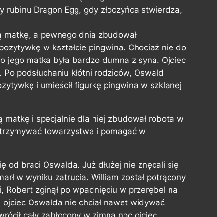
y rubinu Dragon Egg, gdy złoczyńca stwierdza,
.
ą matkę, a pewnego dnia zbudował
pozytywkę w kształcie pingwina. Chociaż nie do
 to jego matka była bardzo dumna z syna. Ojciec
e. Po podsłuchaniu kłótni rodziców, Oswald
ozytywkę i umieścił figurkę pingwina w szklanej
matkę i specjalnie dla niej zbudował robota w
 dotrzymywać towarzystwa i pomagać w
 od braci Oswalda. Już dłużej nie znęcali się
arł w wyniku zatrucia. William został potrącony
i, Robert zginął po wpadnięciu w przerębel na
e ojciec Oswalda nie chciał nawet widywać
wrócił cały zabłocony w zimną noc ojciec