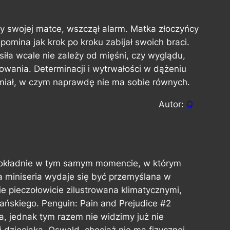
y swojej matce, wszczął alarm. Matka złoczyńcy
spomina jak krok po kroku zabijał swoich braci.
iła wcale nie zależy od mięśni, czy wyglądu,
owania. Determinacji i wytrwałości w dążeniu
miał, w czym naprawdę nie ma sobie równych.
Autor:
Q
ę dokładnie w tym samym momencie, w którym
ła miniseria wydaje się być przemyślana w
ie pieczołowicie zilustrowana klimatycznymi,
ańskiego.
Penguin: Pain and Prejudice #2
na, jednak tym razem nie widzimy już nie
dzieciaka. Oswald, chociaż nie ma fizycznej