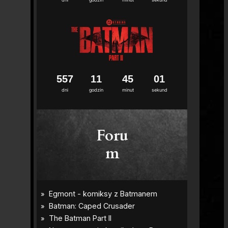
5
5
7
1
1
4
5
0
0
dni
godzin
minut
sekund
Foru
m