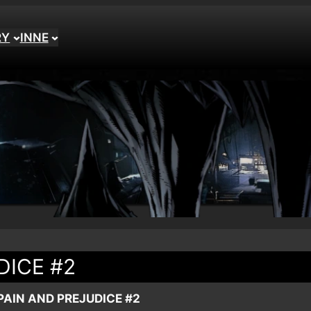
RY
INNE
DICE #2
PAIN AND PREJUDICE #2