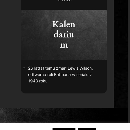
Kalen
dariu
m
26 lat(a) temu zmarł Lewis Wilson,
odtwórca roli Batmana w serialu z
1943 roku
r Bros. Entertainment Inc.