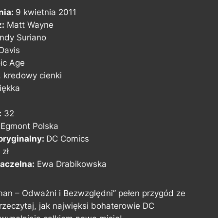
nia:
9 kwietnia 2011
z:
Matt Wayne
ndy Suriano
Davis
ic Age
, kredowy cienki
ękka
4
:
32
:
Egmont Polska
ryginalny:
DC Comics
 zł
aczelna:
Ewa Drabikowska
an – Odważni i Bezwzględni” pełen przygód ze
rzeczytaj, jak najwięksi bohaterowie DC