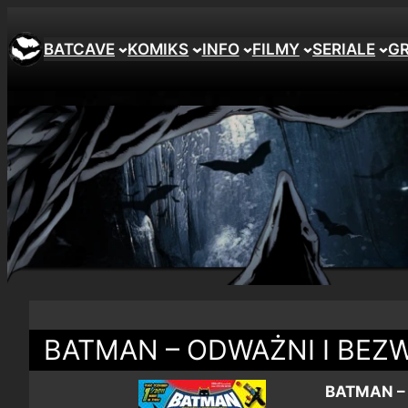
BATCAVE
KOMIKS
INFO
FILMY
SERIALE
G
BATMAN – ODWAŻNI I BEZ
BATMAN –