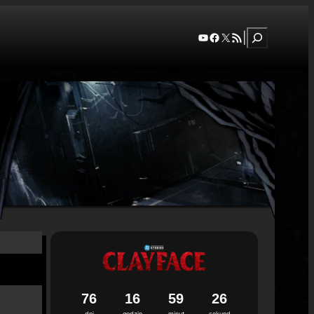
Szukaj
YouTube
Facebook
X
RSS Feed
|
7
6
1
6
5
9
2
5
dni
godzin
minut
sekund