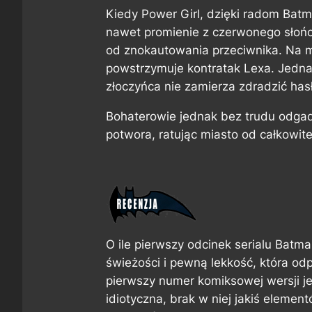
Kiedy Power Girl, dzięki radom Batm
nawet promienie z czerwonego słońca
od znokautowania przeciwnika. Na mi
powstrzymuje kontratak Lexa. Jednak
złoczyńca nie zamierza zdradzić hasł
Bohaterowie jednak bez trudu odgadu
potwora, ratując miasto od całkowite
O ile pierwszy odcinek serialu
Batman
świeżości i pewną lekkość, która o
pierwszy numer komiksowej wersji je
idiotyczna, brak w niej jakiś eleme