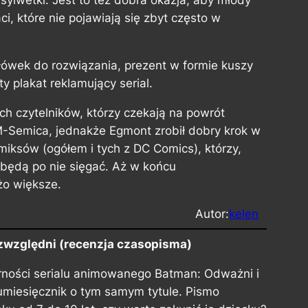
sylwetki. Jest to też dobra okazja, aby młody
ci, które nie pojawiają się zbyt często w
główek do rozwiązania, prezent w formie kuszy
y plakat reklamujący serial.
ch czytelników, którzy czekają na powrót
-Semica, jednakże Egmont zrobił dobry krok w
ksów (ogółem i tych z DC Comics), którzy,
j będą po nie sięgać. Aż w końcu
żo większe.
Autor:
kelen
zwzględni
(recenzja czasopisma)
rności serialu animowanego
Batman: Odważni i
miesięcznik o tym samym tytule. Pismo