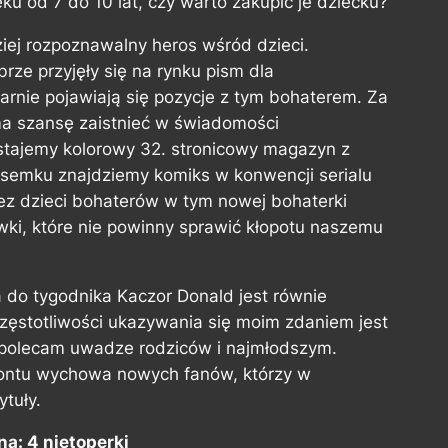
ku od 7 do 10 lat, czy warto zakupić je dziecku?
iej rozpoznawalny heros wśród dzieci.
ze przyjęły się na rynku pism dla
larnie pojawiają się pozycje z tym bohaterem. Za
a szansę zaistnieć w świadomości
stajemy kolorowy 32. stronicowy magazyn z
semku znajdziemy komiks w konwencji serialu
z dzieci bohaterów w tym nowej bohaterki
ówki, które nie powinny sprawić kłopotu naszemu
a do tygodnika
Kaczor Donald
jest równie
zęstotliwości ukazywania się moim zdaniem jest
polecam uwadze rodziców i najmłodszym.
montu wychowa nowych fanów, którzy w
tuły.
a: 4 nietoperki