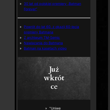
30 lat od polskiej premiery „Batman
Forever”
Powrót do lat 60. z okazji 60-lecia
premiery Batmana
Z archiwum TM-Semic
Nawiązania do Batmana
Batman na kasetach video
Już
wkrót
ce
"Uniwe