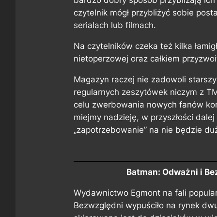
bardzo dobry sposób przybliżają ich 
czytelnik mógł przybliżyć sobie posta
serialach lub filmach.
Na czytelników czeka też kilka łami
nietoperzowej oraz całkiem przyzwoit
Magazyn raczej nie zadowoli starszy
regularnych zeszytówek niczym z TM
celu zwerbowania nowych fanów komi
miejmy nadzieję, w przyszłości dale
„zapotrzebowanie” na nie będzie du
Batman: Odważni i Be
Wydawnictwo Egmont na fali popula
Bezwzględni
wypuściło na rynek dwu