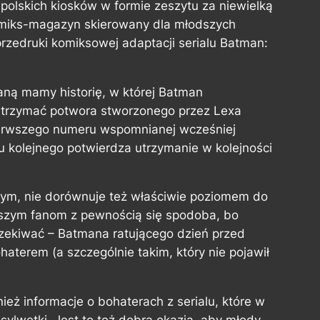
 polskich kiosków w formie zeszytu za niewielką
omiks-magazyn skierowany dla młodszych
rzedruki komiksowej adaptacji serialu
Batman:
ą mamy historię, w której Batman
strzymać potwora stworzonego przez Lexa
ierwszego numeru wspomnianej wcześniej
ru kolejnego potwierdza utrzymanie w kolejności
jnym, nie dorównuje też właściwie poziomem do
dszym fanom z pewnością się spodoba, bo
zekiwać – Batmana ratującego dzień przed
aterem (a szczególnie takim, który nie pojawił
ż informacje o bohaterach z serialu, które w