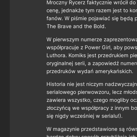
Mroczny Rycerz faktycznie wrócił do
cenę, jednakże tym razem jest to k
fanów. W piśmie pojawiać się będą p
The Brave and the Bold
.
W pierwszym numerze zaprezentowan
współpracuje z Power Girl, aby pow
Luthora. Komiks jest przedrukiem p
oryginalnej serii, a zapowiedź nume
przedruków wydań amerykańskich.
Historia nie jest niczym nadzwycza
serialowego pierwowzoru, lecz mło
zawiera wszystko, czego mogliby oc
złoczyńcą we współpracy z innym boh
się nigdy wcześniej w serialu!).
W magazynie przedstawione są równie