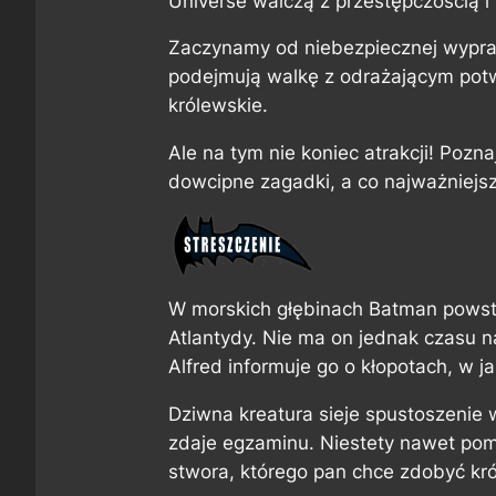
Universe walczą z przestępczością i
Zaczynamy od niebezpiecznej wypraw
podejmują walkę z odrażającym potwo
królewskie.
Ale na tym nie koniec atrakcji! Pozn
dowcipne zagadki, a co najważniejsz
W morskich głębinach Batman powst
Atlantydy. Nie ma on jednak czasu 
Alfred informuje go o kłopotach, w ja
Dziwna kreatura sieje spustoszenie
zdaje egzaminu. Niestety nawet po
stwora, którego pan chce zdobyć kró