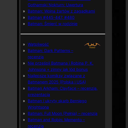
Gothamski Nokturn: Uwertura
Batman: Wojna żartów z zagadkami
Batman #445-447, #480
Batman: Śmierć w rodzinie
Wątpliwość
Batman: Dark Patterns –
recenzja
Nie prześpij Batmana i Robina P. K.
Johnsona + zimny jak lód bonus
Najlepsze komiksy związane z
Batmanem 2025 (Polska i USA)
Batman Arkham: Clayface – recenzja,
prezentacja
Batman i ukryty skarb Berniego
Wrightsona
Batman: Full Moon (Pełnia) – recenzja
Batman and Robin: Memento –
recenzja