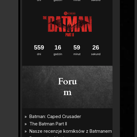
5
5
9
1
6
5
9
2
5
dni
godzin
minut
sekund
Foru
m