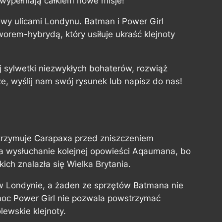
 wypełniają całkiem nowe misje!
y ulicami Londynu. Batman i Power Girl
rem-hybrydą, który usiłuje ukraść klejnoty
aj sylwetki niezwykłych bohaterów, rozwiąż
e, wyślij nam swój rysunek lub napisz do nas!
rzymuje Carapaxa przed zniszczeniem
na wysłuchanie kolejnej opowieści Aqaumana, bo
kich znalazła się Wielka Brytania.
 w Londynie, a żaden ze sprzętów Batmana nie
moc Power Girl nie pozwala powstrzymać
lewskie klejnoty.