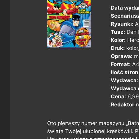
Data wyda
Scenarius
Rysunki:
A
Tusz:
Dan 
Kolor:
Hero
Druk:
kolor
Oprawa:
mi
Format:
A
Ilość stron
Wydawca
Wydawca o
Cena:
6,99
Redaktor n
Oto pierwszy numer magazynu „Batm
świata Twojej ulubionej kreskówki. P