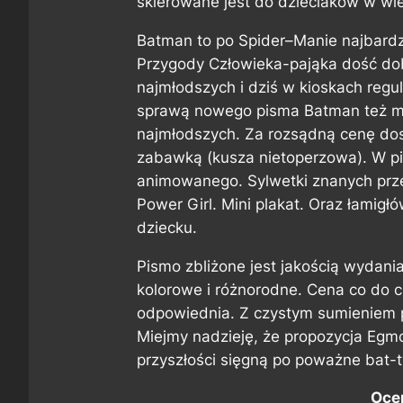
skierowane jest do dzieciaków w wie
Batman to po Spider–Manie najbardz
Przygody Człowieka-pająka dość dobr
najmłodszych i dziś w kioskach regu
sprawą nowego pisma Batman też m
najmłodszych. Za rozsądną cenę do
zabawką (kusza nietoperzowa). W pi
animowanego. Sylwetki znanych prze
Power Girl. Mini plakat. Oraz łamigł
dziecku.
Pismo zbliżone jest jakością wydani
kolorowe i różnorodne. Cena co do c
odpowiednia. Z czystym sumieniem 
Miejmy nadzieję, że propozycja Eg
przyszłości sięgną po poważne bat-ty
Ocen