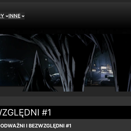
RY
INNE
WZGLĘDNI #1
 ODWAŻNI I BEZWZGLĘDNI #1