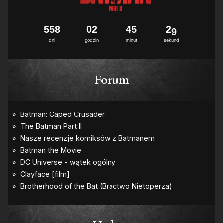
5
5
8
0
2
4
5
2
8
dni
godzin
minut
sekund
Forum