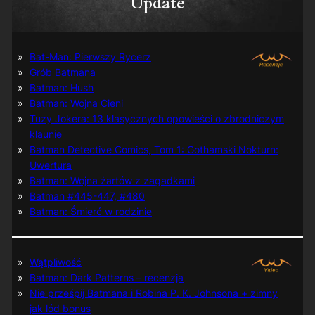
Update
Bat-Man: Pierwszy Rycerz
Grób Batmana
Batman: Hush
Batman: Wojna Cieni
Tuzy Jokera: 13 klasycznych opowieści o zbrodniczym
klaunie
Batman Detective Comics, Tom 1: Gothamski Nokturn:
Uwertura
Batman: Wojna żartów z zagadkami
Batman #445-447, #480
Batman: Śmierć w rodzinie
Wątpliwość
Batman: Dark Patterns – recenzja
Nie prześpij Batmana i Robina P. K. Johnsona + zimny
jak lód bonus