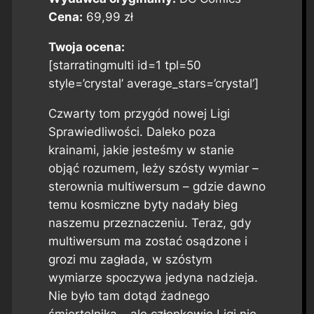
Cena:
69,99 zł
Twoja ocena:
[starratingmulti id=1 tpl=50
style=’crystal’ average_stars=’crystal’]
Czwarty tom przygód nowej Ligi
Sprawiedliwości. Daleko poza
krainami, jakie jesteśmy w stanie
objąć rozumem, leży szósty wymiar –
sterownia multiwersum – gdzie dawno
temu kosmiczne byty nadały bieg
naszemu przeznaczeniu. Teraz, gdy
multiwersum ma zostać osądzone i
grozi mu zagłada, w szóstym
wymiarze spoczywa jedyna nadzieja.
Nie było tam dotąd żadnego
śmiertelnika… ale członkowie Ligi nie