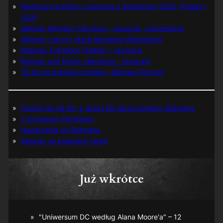
Najlepsze komiksy związane z Batmanem 2025 (Polska i
USA)
Batman Arkham: Clayface – recenzja, prezentacja
Batman i ukryty skarb Berniego Wrightsona
Batman: Full Moon (Pełnia) – recenzja
Batman and Robin: Memento – recenzja
30 lat od polskiej premiery „Batman Forever”
Powrót do lat 60. z okazji 60-lecia premiery Batmana
Z archiwum TM-Semic
Nawiązania do Batmana
Batman na kasetach video
Już wkrótce
"Uniwersum DC według Alana Moore'a" – 12