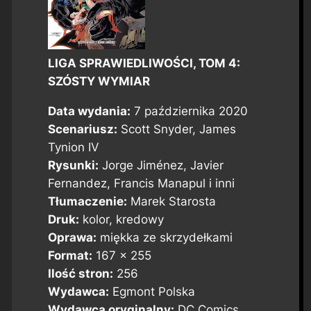
LIGA SPRAWIEDLIWOŚCI, TOM 4:
SZÓSTY WYMIAR
Data wydania:
7 października 2020
Scenariusz:
Scott Snyder, James
Tynion IV
Rysunki:
Jorge Jiménez, Javier
Fernandez, Francis Manapul i inni
Tłumaczenie:
Marek Starosta
Druk:
kolor, kredowy
Oprawa:
miękka ze skrzydełkami
Format:
167 x 255
Ilość stron:
256
Wydawca:
Egmont Polska
Wydawca oryginalny:
DC Comics