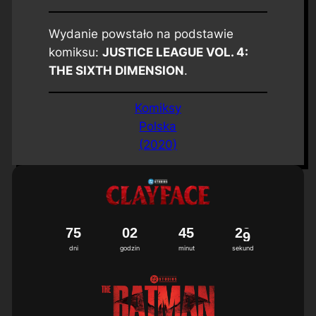
Wydanie powstało na podstawie
komiksu:
JUSTICE LEAGUE VOL. 4:
THE SIXTH DIMENSION
.
Komiksy
Polska
(2020)
7
5
0
2
4
5
2
8
dni
godzin
minut
sekund