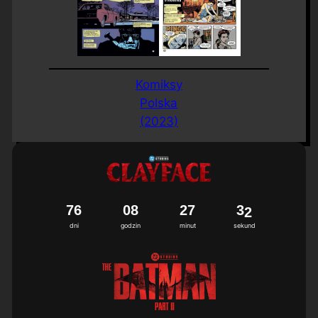
Komiksy
Polska
(2023)
7
6
0
8
2
7
3
1
dni
godzin
minut
sekund