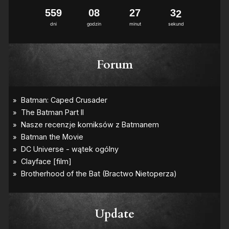
5
5
9
0
8
2
7
3
1
dni
godzin
minut
sekund
Forum
Update