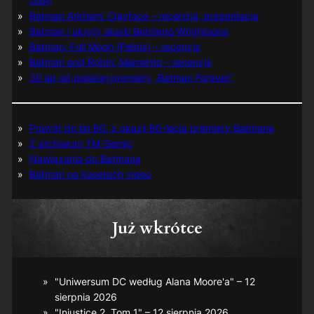
USA)
Batman Arkham: Clayface – recenzja, prezentacja
Batman i ukryty skarb Berniego Wrightsona
Batman: Full Moon (Pełnia) – recenzja
Batman and Robin: Memento – recenzja
30 lat od polskiej premiery „Batman Forever”
Powrót do lat 60. z okazji 60-lecia premiery Batmana
Z archiwum TM-Semic
Nawiązania do Batmana
Batman na kasetach video
Już wkrótce
"Uniwersum DC według Alana Moore'a" – 12
sierpnia 2026
"Injustice 2, Tom 1" – 12 sierpnia 2026