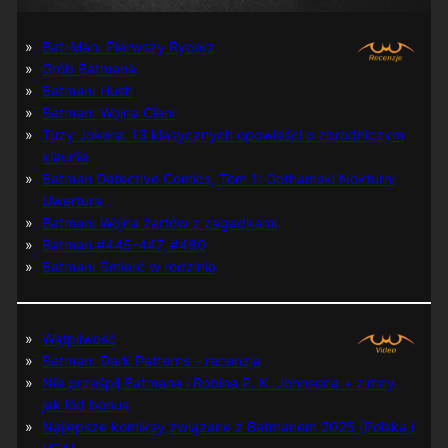
Bat-Man: Pierwszy Rycerz
Grób Batmana
Batman: Hush
Batman: Wojna Cieni
Tuzy Jokera: 13 klasycznych opowieści o zbrodniczym
klaunie
Batman Detective Comics, Tom 1: Gothamski Nokturn:
Uwertura
Batman: Wojna żartów z zagadkami
Batman #445-447, #480
Batman: Śmierć w rodzinie
Wątpliwość
Batman: Dark Patterns – recenzja
Nie prześpij Batmana i Robina P. K. Johnsona + zimny
jak lód bonus
Najlepsze komiksy związane z Batmanem 2025 (Polska i