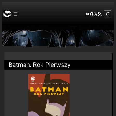
Szuka
YouTube
Facebook
X
RSS Feed
|
Batman. Rok Pierwszy