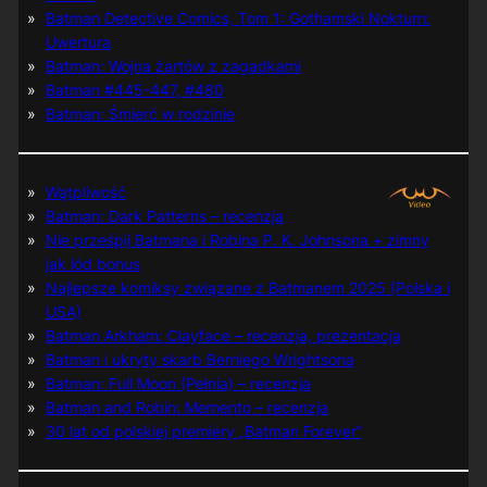
Batman Detective Comics, Tom 1: Gothamski Nokturn:
Uwertura
Batman: Wojna żartów z zagadkami
Batman #445-447, #480
Batman: Śmierć w rodzinie
Wątpliwość
Batman: Dark Patterns – recenzja
Nie prześpij Batmana i Robina P. K. Johnsona + zimny
jak lód bonus
Najlepsze komiksy związane z Batmanem 2025 (Polska i
USA)
Batman Arkham: Clayface – recenzja, prezentacja
Batman i ukryty skarb Berniego Wrightsona
Batman: Full Moon (Pełnia) – recenzja
Batman and Robin: Memento – recenzja
30 lat od polskiej premiery „Batman Forever”