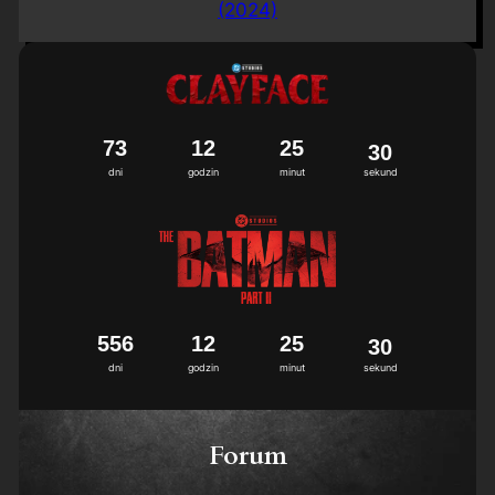
(2024)
7
3
1
2
2
5
2
9
dni
godzin
minut
sekund
5
5
6
1
2
2
5
2
9
dni
godzin
minut
sekund
Forum