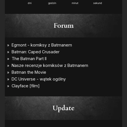
2
0
dni
godzin
minut
sekund
Forum
Update