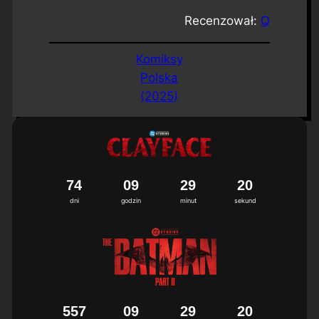
Recenzował:
Q
Komiksy
Polska
(2025)
7
4
0
9
2
9
1
9
2
0
dni
godzin
minut
sekund
5
5
7
0
9
2
9
1
9