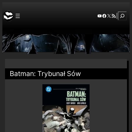
Szuka
YouTube
Facebook
X
RSS Feed
|
Batman: Trybunał Sów