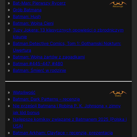
Bat-Man: Pierwszy Rycerz
Grób Batmana
Batman: Hush
Batman: Wojna Cieni
Tuzy Jokera: 13 klasycznych opowieści o zbrodniczym
klaunie
Batman Detective Comics, Tom 1: Gothamski Nokturn:
Uwertura
Batman: Wojna żartów z zagadkami
Batman #445-447, #480
Batman: Śmierć w rodzinie
Wątpliwość
Batman: Dark Patterns – recenzja
Nie prześpij Batmana i Robina P. K. Johnsona + zimny
jak lód bonus
Najlepsze komiksy związane z Batmanem 2025 (Polska i
USA)
Batman Arkham: Clayface – recenzja, prezentacja