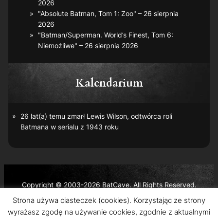
2026
"Absolute Batman, Tom 1: Zoo" – 26 sierpnia
2026
"Batman/Superman. World’s Finest, Tom 6:
Niemożliwe" – 26 sierpnia 2026
Kalendarium
26 lat(a) temu zmarł Lewis Wilson, odtwórca roli
Batmana w serialu z 1943 roku
Copyright © 2003-2026 BatCave. All Rights Reserved.
Batman and all related characters and elements are the
Strona używa ciasteczek (cookies). Korzystając ze strony
trademarks of © DC Comics and Warner Bros. Entertainment
wyrażasz zgodę na używanie cookies, zgodnie z aktualnymi
Inc.