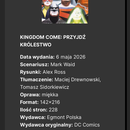
KINGDOM COME: PRZYJDŹ
KRÓLESTWO
Data wydania:
6 maja 2026
Scenariusz:
Mark Waid
Rysunki:
Alex Ross
Tłumaczenie:
Maciej Drewnowski,
Tomasz Sidorkiewicz
Oprawa:
miękka
Format:
142×216
Ilość stron:
228
Wydawca:
Egmont Polska
Wydawca oryginalny:
DC Comics