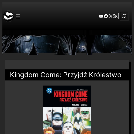
Szuka
YouTube
Facebook
X
RSS Feed
|
Kingdom Come: Przyjdź Królestwo