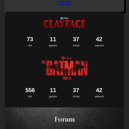
(2026)
7
3
1
1
3
7
4
1
2
dni
godzin
minut
sekund
5
5
6
1
1
3
7
4
1
2
dni
godzin
minut
sekund
Forum