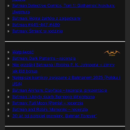
Batman Detective Comics, Tom 1: Gothamski Nokturn:
Uwertura
Batman: Wojna żartów z zagadkami
Batman #445-447, #480
Batman: Śmierć w rodzinie
Wątpliwość
Batman: Dark Patterns – recenzja
Nie prześpij Batmana i Robina P. K. Johnsona + zimny
jak lód bonus
Najlepsze komiksy związane z Batmanem 2025 (Polska i
USA)
Batman Arkham: Clayface – recenzja, prezentacja
Batman i ukryty skarb Berniego Wrightsona
Batman: Full Moon (Pełnia) – recenzja
Batman and Robin: Memento – recenzja
30 lat od polskiej premiery „Batman Forever”