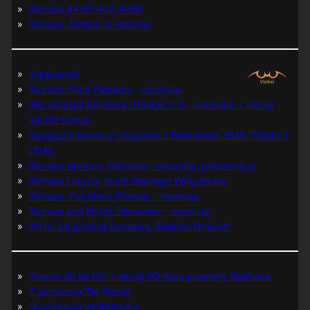
Batman #445-447, #480
Batman: Śmierć w rodzinie
Wątpliwość
Batman: Dark Patterns – recenzja
Nie prześpij Batmana i Robina P. K. Johnsona + zimny
jak lód bonus
Najlepsze komiksy związane z Batmanem 2025 (Polska i
USA)
Batman Arkham: Clayface – recenzja, prezentacja
Batman i ukryty skarb Berniego Wrightsona
Batman: Full Moon (Pełnia) – recenzja
Batman and Robin: Memento – recenzja
30 lat od polskiej premiery „Batman Forever”
Powrót do lat 60. z okazji 60-lecia premiery Batmana
Z archiwum TM-Semic
Nawiązania do Batmana