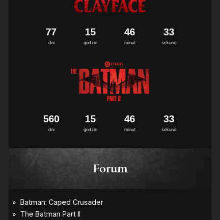
7
7
1
5
4
6
3
2
dni
godzin
minut
sekund
5
6
0
1
5
4
6
3
2
dni
godzin
minut
sekund
Forum