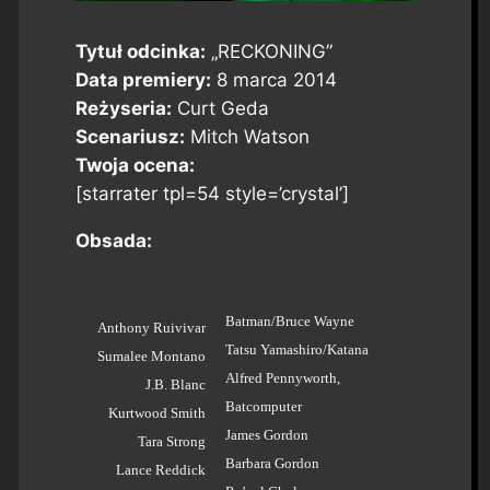
Tytuł odcinka:
„RECKONING”
Data premiery:
8 marca 2014
Reżyseria:
Curt Geda
Scenariusz:
Mitch Watson
Twoja ocena:
[starrater tpl=54 style=’crystal’]
Obsada:
Batman/Bruce Wayne
Anthony Ruivivar
Tatsu Yamashiro/Katana
Sumalee Montano
Alfred Pennyworth,
J.B. Blanc
Batcomputer
Kurtwood Smith
James Gordon
Tara Strong
Barbara Gordon
Lance Reddick