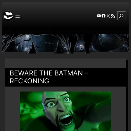
Szuka
YouTube
Facebook
X
RSS Feed
|
BEWARE THE BATMAN –
RECKONING