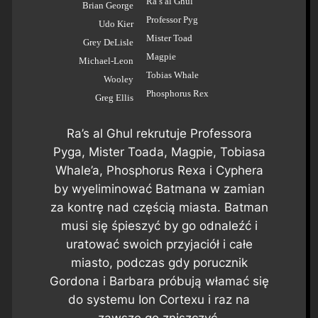
Ra’s al Ghul
Brian George
Professor Pyg
Udo Kier
Mister Toad
Grey DeLisle
Magpie
Michael-Leon
Tobias Whale
Wooley
Phosphorus Rex
Greg Ellis
Ra’s al Ghul rekrutuje Professora
Pyga, Mister Toada, Magpie, Tobiasa
Whale’a, Phosphorus Rexa i Cyphera
by wyeliminować Batmana w zamian
za kontrę nad częścią miasta. Batman
musi się śpieszyć by go odnaleźć i
uratować swoich przyjaciół i całe
miasto, podczas gdy porucznik
Gordona i Barbara próbują włamać się
do systemu Ion Cortexu i raz na