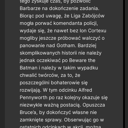
tego zyskuje czas, by pozwolić
Barbarze na dokończenie zadania.
Biorąc pod uwagę, że Liga Zabójców
mogła porwać komendanta policji,
wydaje się, że nawet bez Ion Cortexu
mogliby jeszcze próbować walczyć o
panowanie nad Gotham. Bardziej
skomplikowanych historii nie należy
jednak oczekiwać po
Beware the
Batman
i należy w takim wypadku
chwalić twórców, za to, że
poszczególni bohaterowie się
rozwijają. W tym odcinku Alfred
Pennyworth po raz kolejny okazuje się
niezwykle ważną postacią. Opuszcza
Bruce’a, by dokończyć własne nie
zamknięte sprawy. Obserwując go w
ostatnich odcinkach w akcji, można