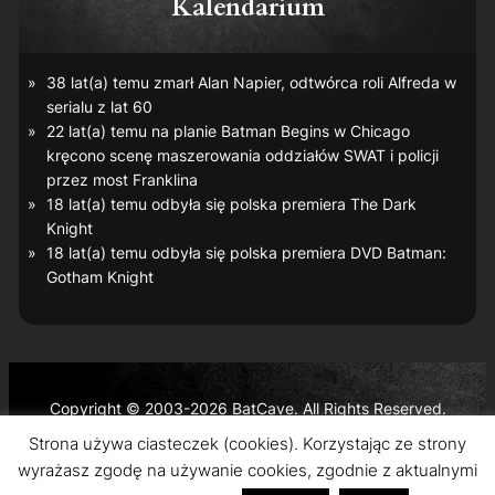
Kalendarium
38 lat(a) temu zmarł Alan Napier, odtwórca roli Alfreda w
serialu z lat 60
22 lat(a) temu na planie
Batman Begins
w Chicago
kręcono scenę maszerowania oddziałów SWAT i policji
przez most Franklina
18 lat(a) temu odbyła się polska premiera
The Dark
Knight
18 lat(a) temu odbyła się polska premiera DVD
Batman:
Gotham Knight
Copyright © 2003-2026 BatCave. All Rights Reserved.
Batman and all related characters and elements are the
Strona używa ciasteczek (cookies). Korzystając ze strony
trademarks of © DC Comics and Warner Bros. Entertainment
wyrażasz zgodę na używanie cookies, zgodnie z aktualnymi
Inc.