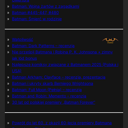
Batman: Wojna żartów z zagadkami
Batman #445-447, #480
Batman: Śmierć w rodzinie
Wątpliwość
Batman: Dark Patterns – recenzja
Nie prześpij Batmana i Robina P. K. Johnsona + zimny
jak lód bonus
Najlepsze komiksy związane z Batmanem 2025 (Polska i
USA)
Batman Arkham: Clayface – recenzja, prezentacja
Batman i ukryty skarb Berniego Wrightsona
Batman: Full Moon (Pełnia) – recenzja
Batman and Robin: Memento – recenzja
30 lat od polskiej premiery „Batman Forever”
Powrót do lat 60. z okazji 60-lecia premiery Batmana