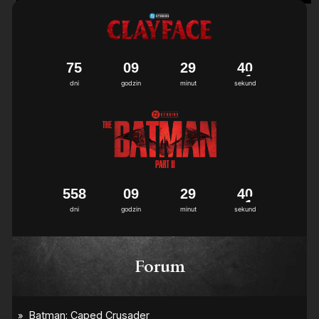
7
5
0
9
2
9
4
0
dni
godzin
minut
sekund
5
5
8
0
9
2
9
4
0
dni
godzin
minut
sekund
Forum