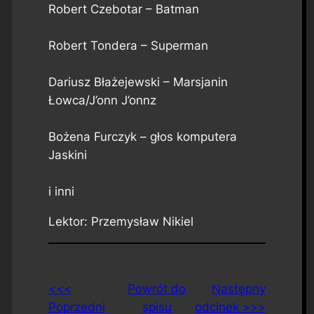
Robert Czebotar – Batman
Robert Tondera – Superman
Dariusz Błażejewski – Marsjanin
Łowca/J’onn J’onnz
Bożena Furczyk – głos komputera
Jaskini
i inni
Lektor: Przemysław Nikiel
<<<
Powrót do
Następny
Poprzedni
spisu
odcinek >>>