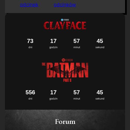
odcinek
odcinków
7
3
1
7
5
7
4
4
5
dni
godzin
minut
sekund
5
5
6
1
7
5
7
4
4
5
dni
godzin
minut
sekund
Forum