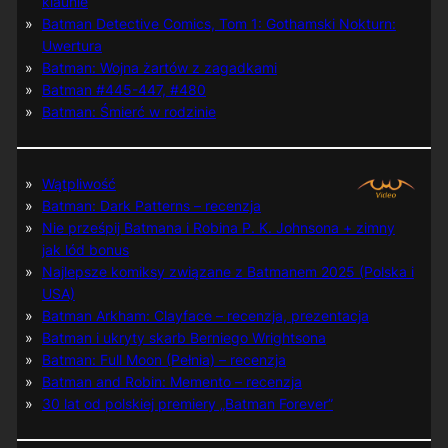
klaunie
Batman Detective Comics, Tom 1: Gothamski Nokturn:
Uwertura
Batman: Wojna żartów z zagadkami
Batman #445-447, #480
Batman: Śmierć w rodzinie
Wątpliwość
Batman: Dark Patterns – recenzja
Nie prześpij Batmana i Robina P. K. Johnsona + zimny
jak lód bonus
Najlepsze komiksy związane z Batmanem 2025 (Polska i
USA)
Batman Arkham: Clayface – recenzja, prezentacja
Batman i ukryty skarb Berniego Wrightsona
Batman: Full Moon (Pełnia) – recenzja
Batman and Robin: Memento – recenzja
30 lat od polskiej premiery „Batman Forever”