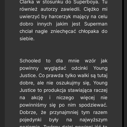
Clarka w stosunku do Superboya. Tu
również autorzy zawiedli. Ciężko mi
uwierzyć by harcerzyk mający na celu
dobro innych jakim jest Superman
chciał nagle zniechęcać chłopaka do
siebie.
Schooled
to dla mnie wzór jak
powinny wyglądać odcinki
Young
Justice
. Co prawda tylko walki są tutaj
dobre, ale nie oszukujmy się,
Young
Justice
to produkcja stawiająca raczej
na akcję i niczego więcej nie
powinniśmy się po nim spodziewać.
Dobrze, że przynajmniej tym razem
pojedynki były na najwyższym
poziomie. Twórcy dalej powinni iść tą