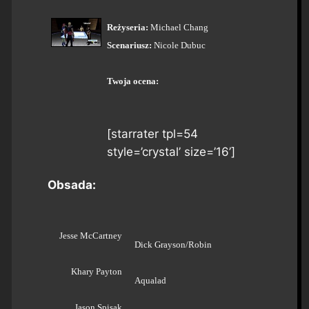
Reżyseria:
Michael Chang
Scenariusz:
Nicole Dubuc
Twoja ocena:
[starrater tpl=54
style=’crystal’ size=’16’]
Obsada:
Jesse McCartney
Dick Grayson/Robin
Khary Payton
Aqualad
Jason Spisak