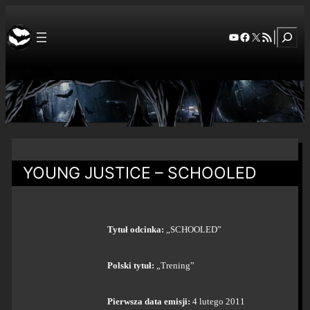
Szuka
YouTube
Facebook
X
RSS Feed
|
YOUNG JUSTICE – SCHOOLED
Tytuł odcinka:
„SCHOOLED”
Polski tytuł:
„Trening”
Pierwsza data emisji:
4 lutego 2011