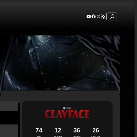
Szukaj
YouTube
Facebook
X
RSS Feed
|
7
4
1
2
3
6
2
4
dni
godzin
minut
sekund