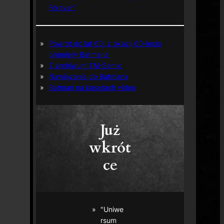
Forever”
Powrót do lat 60. z okazji 60-lecia
premiery Batmana
Z archiwum TM-Semic
Nawiązania do Batmana
Batman na kasetach video
Już
wkrót
ce
"Uniwe
rsum