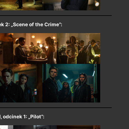
ek 2: „Scene of the Crime”:
 odcinek 1: „Pilot”: