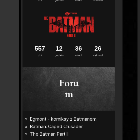
5
5
5
7
1
2
3
6
2
4
5
dni
godzin
minut
sekund
Foru
m