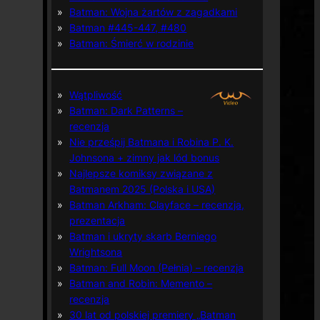
Batman: Wojna żartów z zagadkami
Batman #445-447, #480
Batman: Śmierć w rodzinie
Wątpliwość
Batman: Dark Patterns –
recenzja
Nie prześpij Batmana i Robina P. K.
Johnsona + zimny jak lód bonus
Najlepsze komiksy związane z
Batmanem 2025 (Polska i USA)
Batman Arkham: Clayface – recenzja,
prezentacja
Batman i ukryty skarb Berniego
Wrightsona
Batman: Full Moon (Pełnia) – recenzja
Batman and Robin: Memento –
recenzja
30 lat od polskiej premiery „Batman