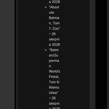
a 2026
"Absol
ute
Batma
n, Tom
1: Zoo"
– 26
sierpni
a 2026
"Batm
an/Su
perma
n.
World’s
Finest,
Tom 6:
Niemo
żliwe"
– 26
sierpni
a 2026