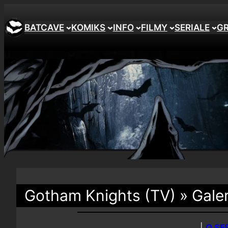
BATCAVE
KOMIKS
INFO
FILMY
SERIALE
G
Gotham Knights (TV) » Galer
|
O SE