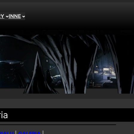
RY
INNE
ia
RIALU
|
GALERIA
|