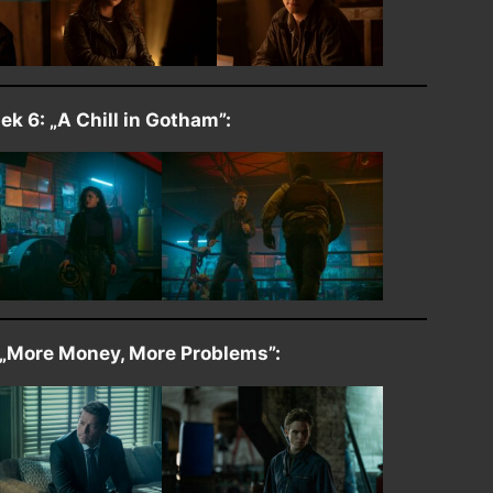
ek 6: „A Chill in Gotham”:
: „More Money, More Problems”: