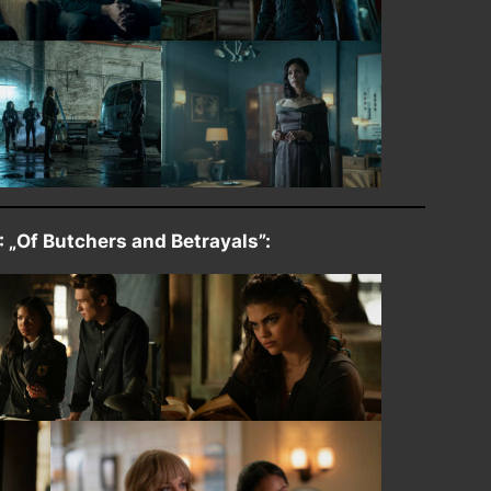
: „Of Butchers and Betrayals”: