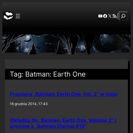
Szuka
YouTube
Facebook
X
RSS Feed
|
Tag:
Batman: Earth One
Premiera „Batman: Earth One, Vol. 2” w maju
16 grudnia 2014, 17:43
Okładka do „Batman: Earth One, Volume 2” i
preview z „Batman Eternal #19”