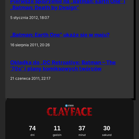
Pierwsze spojrzenie na „Batman: Earth One” i
„Batman: Death by Design”
5 stycznia 2012, 18:07
„Batman: Earth One” ukaże się w maju?
16 sierpnia 2011, 20:26
Okładka do „DC Retroative: Batman – The
’70s” i plany komiksowych twórców
21 czerwca 2011, 22:17
7
4
1
1
3
7
2
9
3
0
dni
godzin
minut
sekund