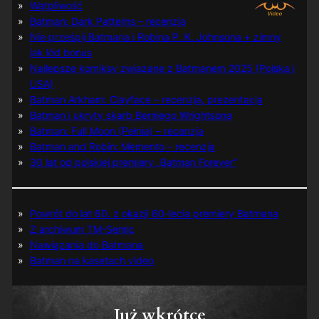
Wątpliwość
Batman: Dark Patterns – recenzja
Nie prześpij Batmana i Robina P. K. Johnsona + zimny
jak lód bonus
Najlepsze komiksy związane z Batmanem 2025 (Polska i
USA)
Batman Arkham: Clayface – recenzja, prezentacja
Batman i ukryty skarb Berniego Wrightsona
Batman: Full Moon (Pełnia) – recenzja
Batman and Robin: Memento – recenzja
30 lat od polskiej premiery „Batman Forever”
Powrót do lat 60. z okazji 60-lecia premiery Batmana
Z archiwum TM-Semic
Nawiązania do Batmana
Batman na kasetach video
Już wkrótce