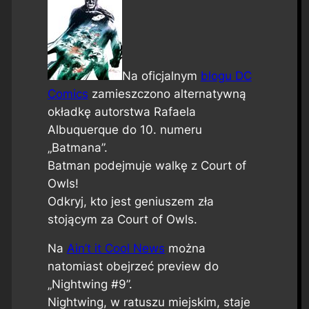
Na oficjalnym
blogu DC
Comics
zamieszczono alternatywną
okładkę autorstwa Rafaela
Albuquerque do 10. numeru
„Batmana”.
Batman podejmuje walkę z Court of
Owls!
Odkryj, kto jest geniuszem zła
stojącym za Court of Owls.
Na
Ain’t it Cool News
można
natomiast obejrzeć preview do
„Nightwing #9”.
Nightwing, w ratuszu miejskim, staje