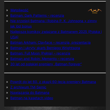
Wątpliwość
Batman: Dark Patterns – recenzja
Nie prześpij Batmana i Robina P. K. Johnsona + zimny
jak lód bonus
Najlepsze komiksy związane z Batmanem 2025 (Polska i
USA)
Batman Arkham: Clayface – recenzja, prezentacja
Batman i ukryty skarb Berniego Wrightsona
Batman: Full Moon (Pełnia) – recenzja
Batman and Robin: Memento – recenzja
30 lat od polskiej premiery „Batman Forever”
Powrót do lat 60. z okazji 60-lecia premiery Batmana
Z archiwum TM-Semic
Nawiązania do Batmana
Batman na kasetach video