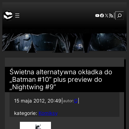
Szuka
YouTube
Facebook
X
RSS Feed
|
Świetna alternatywna okładka do
„Batman #10” plus preview do
„Nightwing #9”
15 maja 2012, 20:49
|
Q
|
autor:
kategorie:
Komiksy