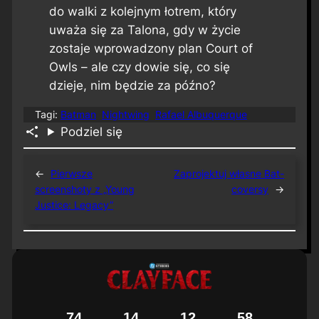
do walki z kolejnym łotrem, który
uważa się za Talona, gdy w życie
zostaje wprowadzony plan Court of
Owls – ale czy dowie się, co się
dzieje, nim będzie za późno?
Tagi:
Batman
Nightwing
Rafael Albuquerque
Podziel się
←
Pierwsze
Zaprojektuj własne Bat-
screenshoty z „Young
coversy
→
Justice: Legacy”
7
4
1
4
1
2
5
7
8