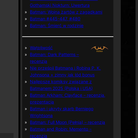
Gothamski Nokturn: Uwertura
Batman: Wojna żartów z zagadkami
Batman #445-447, #480
Batman: Śmierć w rodzinie
Wątpliwość
Batman: Dark Patterns –
recenzja
Nie prześpij Batmana i Robina P. K.
Johnsona + zimny jak lód bonus
Najlepsze komiksy związane z
Batmanem 2025 (Polska i USA)
Batman Arkham: Clayface – recenzja,
prezentacja
Batman i ukryty skarb Berniego
Wrightsona
Batman: Full Moon (Pełnia) – recenzja
Batman and Robin: Memento –
recenzja