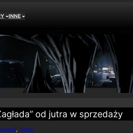
RY
INNE
agłada” od jutra w sprzedaży
mowane
, 
Video