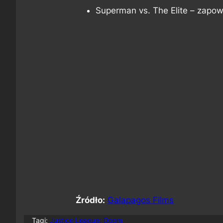
Superman vs. The Elite – zapo
Źródło:
Galapagos Films
Tagi:
Justice League: Doom