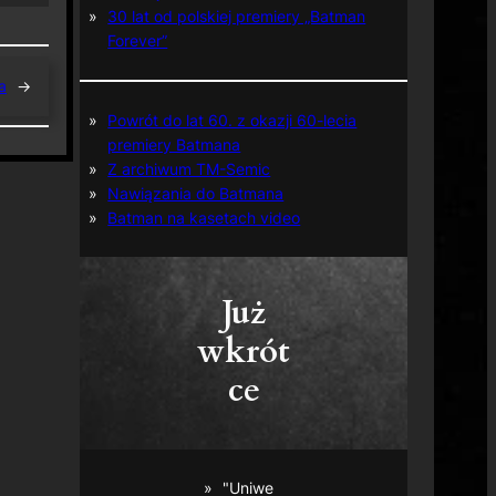
30 lat od polskiej premiery „Batman
Forever”
a
→
Powrót do lat 60. z okazji 60-lecia
premiery Batmana
Z archiwum TM-Semic
Nawiązania do Batmana
Batman na kasetach video
Już
wkrót
ce
"Uniwe