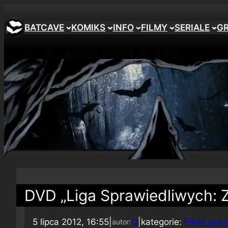
BATCAVE
KOMIKS
INFO
FILMY
SERIALE
G
DVD „Liga Sprawiedliwych: Z
5 lipca 2012, 16:55
|
Q
|
kategorie:
Filmy ani
autor: