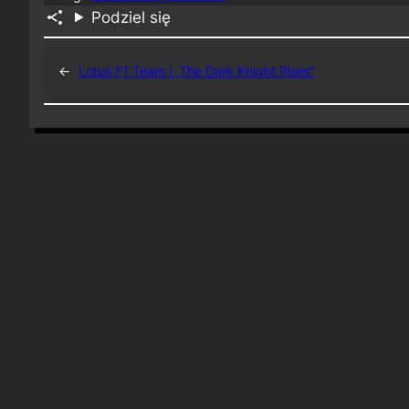
Podziel się
←
Lotus F1 Team i „The Dark Knight Rises”