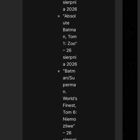
sierpni
a 2026
"Absol
ute
Batma
n, Tom
1: Zoo"
– 26
sierpni
a 2026
"Batm
an/Su
perma
n.
World’s
Finest,
Tom 6:
Niemo
żliwe"
– 26
sierpni