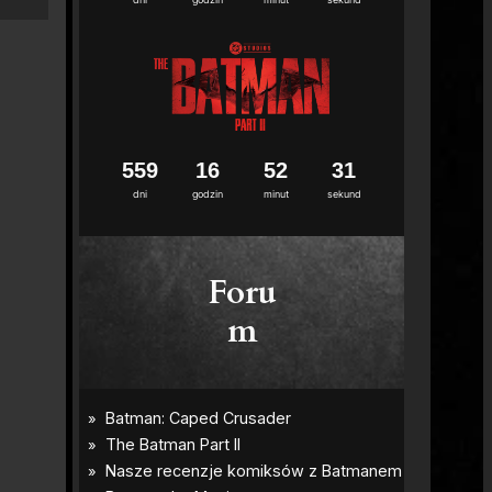
5
5
9
1
6
5
2
3
0
dni
godzin
minut
sekund
Foru
m