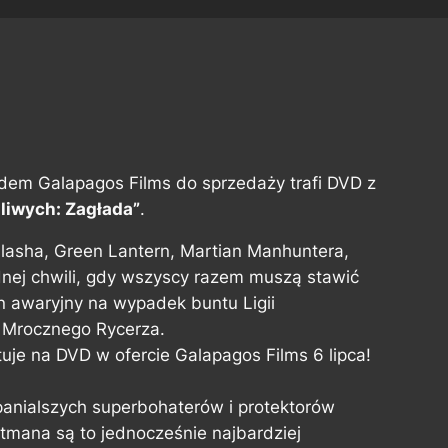
ładem Galapagos Films do sprzedaży trafi DVD z
liwych: Zagłada”
.
asha, Green Lantern, Martian Manhuntera,
dnej chwili, gdy wszyscy razem muszą stawić
lan awaryjny na wypadek buntu Ligii
 Mrocznego Rycerza.
uje na DVD w ofercie Galapagos Films 6 lipca!
panialszych superbohaterów i protektorów
mana są to jednocześnie najbardziej