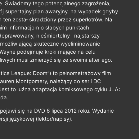
cie. Świadomy tego potencjalnego zagrożenia,
ój supertajny plan awaryjny, na wypadek gdyby
n ten został skradziony przez superłotrów. Na
nim informacjom o słabych punktach
eprawowany, nieśmiertelny i najstarszy
 umożliwiającą skuteczne wyeliminowanie
 Wayne podejmuje kroki mające na celu
liwych musi zmierzyć się ze swoimi alter ego.
stice League: Doom”) to pełnometrażowy film
Lauren Montgomery, należący do serii DC
Jest to luźna adaptacja komiksowego cyklu JLA:
ida.
 pojawi się na DVD 6 lipca 2012 roku. Wydanie
rsji językowej (lektor/napisy).