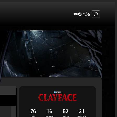
Szukaj
YouTube
Facebook
X
RSS Feed
|
7
6
1
6
5
2
3
0
dni
godzin
minut
sekund